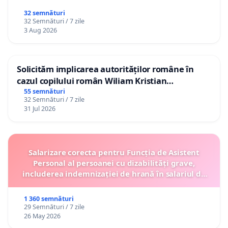
32 semnături
32 Semnături / 7 zile
3 Aug 2026
Solicităm implicarea autorităților române în
cazul copilului român Wiliam Kristian
Gheorghe, aflat în plasament în Danemarca de
55 semnături
32 Semnături / 7 zile
12 ani
31 Jul 2026
Salarizare corecta pentru Funcția de Asistent
Personal al persoanei cu dizabilități grave,
includerea indemnizației de hrană în salariul de
bază lunar și protejarea gradațiilor de vechime
1 360 semnături
29 Semnături / 7 zile
26 May 2026