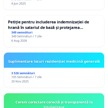
4 Jun 2025
Petiție pentru includerea indemnizației de
hrană în salariul de bază și protejarea
gradațiilor de vechime pentru asistenții
349 semnături
349 Semnături / 7 zile
personali
6 Aug 2026
Suplimentare locuri rezidențiat medicină generală
3 526 semnături
105 Semnături / 7 zile
20 Nov 2025
Cerem corectare corectă și transparentă la
titularizare