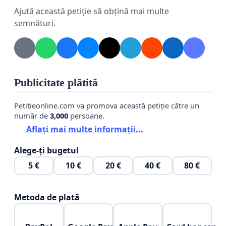
Ajută această petiție să obțină mai multe
semnături.
Publicitate plătită
Petitieonline.com va promova această petiție către un
număr de
3,000
persoane.
Aflați mai multe informații...
Rata de ocupare a acestor posturi este sub 70%
.
Alege-ți bugetul
Această situație creează riscuri sporite
5 €
10 €
20 €
40 €
80 €
pentru sănătatea și securitatea copiilor
noștri, fapt ce nu mai poate fi acceptat
.
Pe de o parte, procesul educațional nu poate fi
Metoda de plată
realizat conform standardelor minime,
deoarece educatorul de unul singur nu