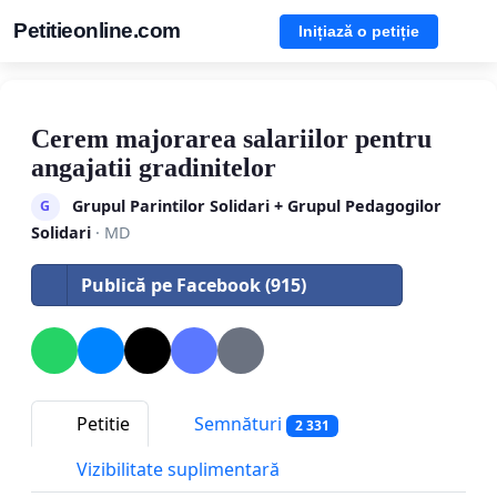
Petitieonline.com
Inițiază o petiție
Cerem majorarea salariilor pentru
angajatii gradinitelor
Grupul Parintilor Solidari + Grupul Pedagogilor
G
Solidari
· MD
Publică pe Facebook (915)
Petitie
Semnături
2 331
Vizibilitate suplimentară