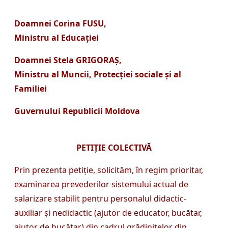
Doamnei Corina FUSU,
Ministru al Educației
Doamnei Stela GRIGORAȘ,
Ministru al Muncii, Protecției sociale și al
Familiei
Guvernului Republicii Moldova
PETIȚIE COLECTIVĂ
Prin prezenta petiție, solicităm, în regim prioritar,
examinarea prevederilor sistemului actual de
salarizare stabilit pentru personalul didactic-
auxiliar și nedidactic (ajutor de educator, bucătar,
ajutor de bucătar) din cadrul grădinițelor din