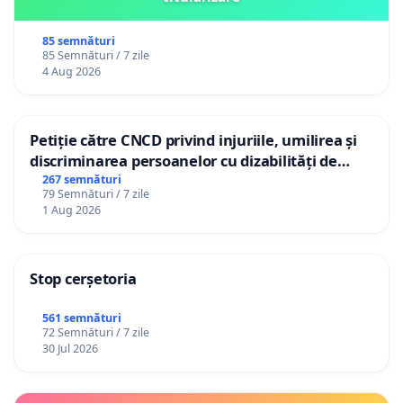
85 semnături
85 Semnături / 7 zile
4 Aug 2026
Petiție către CNCD privind injuriile, umilirea și
discriminarea persoanelor cu dizabilități de
către utilizatorul TikTok „Gorici”
267 semnături
79 Semnături / 7 zile
1 Aug 2026
Stop cerșetoria
561 semnături
72 Semnături / 7 zile
30 Jul 2026