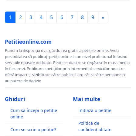
1
2
3
4
5
6
7
8
9
»
Petitieonline.com
Punem la dispoziția dvs. găzduirea gratis a petițiile online. Aveți
posibilitatea să publicați petiții online la un nivel profesional folosind
serviciile noastre dedicate. Petițiile noastre se regăsesc în mass media
în fiecare zi. Publicarea petițiilor prin intermediul serviciilor noastre
oferă impact și vizibilitate către publicul larg cât și către persoane ce
au putere de decizie
Ghiduri
Mai multe
Cum să începi o petiție
Inițiază o petiție
online
Politică de
Cum se scrie o petiție?
confidențialitate