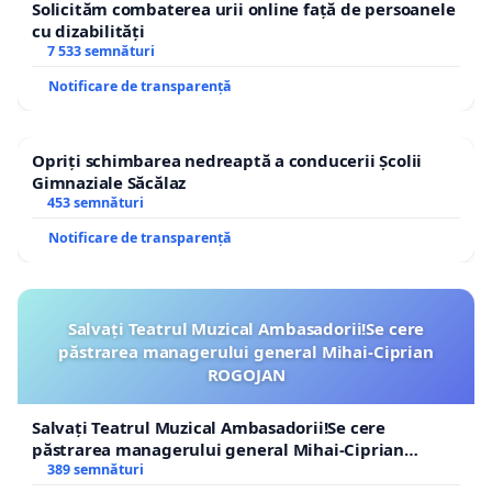
Solicităm combaterea urii online față de persoanele
cu dizabilități
7 533 semnături
Notificare de transparență
Opriți schimbarea nedreaptă a conducerii Școlii
Gimnaziale Săcălaz
453 semnături
Notificare de transparență
Salvați Teatrul Muzical Ambasadorii!Se cere
păstrarea managerului general Mihai-Ciprian
ROGOJAN
Salvați Teatrul Muzical Ambasadorii!Se cere
păstrarea managerului general Mihai-Ciprian
ROGOJAN
389 semnături