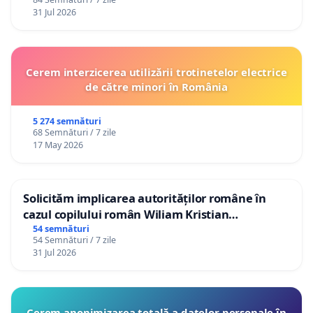
31 Jul 2026
Cerem interzicerea utilizării trotinetelor electrice
de către minori în România
5 274 semnături
68 Semnături / 7 zile
17 May 2026
Solicităm implicarea autorităților române în
cazul copilului român Wiliam Kristian
Gheorghe, aflat în plasament în Danemarca de
54 semnături
54 Semnături / 7 zile
12 ani
31 Jul 2026
Cerem anonimizarea totală a datelor personale în