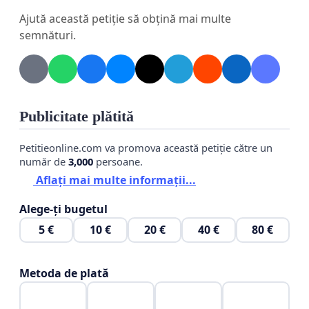
Considerăm că scopul programului este ca
Ajută această petiție să obțină mai multe
produsele să fie efectiv consumate de elevi, nu
semnături.
doar livrate formal.
Dorim un dialog constructiv și soluții concrete
pentru creșterea eficienței acestui program în
beneficiul copiilor noștri.
Publicitate plătită
Petitieonline.com va promova această petiție către un
număr de
3,000
persoane.
Aflați mai multe informații...
Alege-ți bugetul
5 €
10 €
20 €
40 €
80 €
Metoda de plată