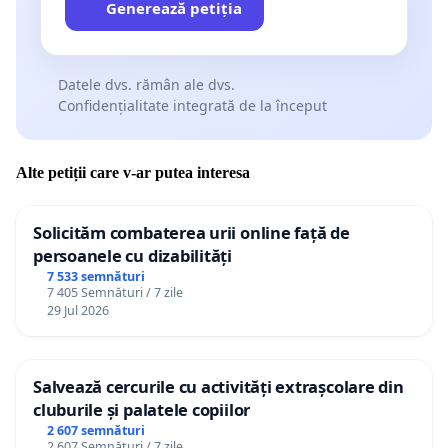
Generează petiția
Datele dvs. rămân ale dvs.
Confidențialitate integrată de la început
Alte petiții care v-ar putea interesa
Solicităm combaterea urii online față de
persoanele cu dizabilități
7 533 semnături
7 405 Semnături / 7 zile
29 Jul 2026
Salvează cercurile cu activități extrașcolare din
cluburile și palatele copiilor
2 607 semnături
2 607 Semnături / 7 zile