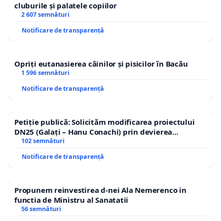
cluburile și palatele copiilor
2 607 semnături
Notificare de transparență
Opriți eutanasierea câinilor și pisicilor în Bacău
1 596 semnături
Notificare de transparență
Petiție publică: Solicităm modificarea proiectului
DN25 (Galați – Hanu Conachi) prin devierea
traseului în afara localităților!
102 semnături
Notificare de transparență
Propunem reinvestirea d-nei Ala Nemerenco in
functia de Ministru al Sanatatii
56 semnături