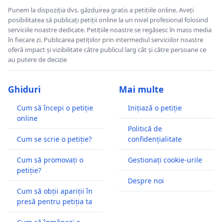
Punem la dispoziția dvs. găzduirea gratis a petițiile online. Aveți
posibilitatea să publicați petiții online la un nivel profesional folosind
serviciile noastre dedicate. Petițiile noastre se regăsesc în mass media
în fiecare zi. Publicarea petițiilor prin intermediul serviciilor noastre
oferă impact și vizibilitate către publicul larg cât și către persoane ce
au putere de decizie
Ghiduri
Mai multe
Cum să începi o petiție
Inițiază o petiție
online
Politică de
Cum se scrie o petiție?
confidențialitate
Cum să promovați o
Gestionați cookie-urile
petiție?
Despre noi
Cum să obții apariții în
presă pentru petiția ta