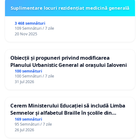
Suplimentare locuri rezidențiat medicină generală
3 468 semnături
109 Semnături / 7 zile
20 Nov 2025
Obiecții și propuneri privind modificarea
Planului Urbanistic General al orașului Ialoveni
100 semnături
100 Semnături / 7 zile
31 Jul 2026
Cerem Ministerului Educației să includă Limba
Semnelor și alfabetul Braille în școlile din
Republica Moldova!
169 semnături
95 Semnături / 7 zile
26 Jul 2026