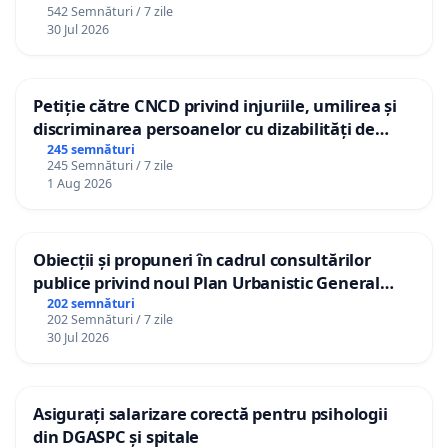
542 Semnături / 7 zile
30 Jul 2026
Petiție către CNCD privind injuriile, umilirea și
discriminarea persoanelor cu dizabilități de
către utilizatorul TikTok „Gorici”
245 semnături
245 Semnături / 7 zile
1 Aug 2026
Obiecții și propuneri în cadrul consultărilor
publice privind noul Plan Urbanistic General
(PUG) Ialoveni
202 semnături
202 Semnături / 7 zile
30 Jul 2026
Asigurați salarizare corectă pentru psihologii
din DGASPC și spitale