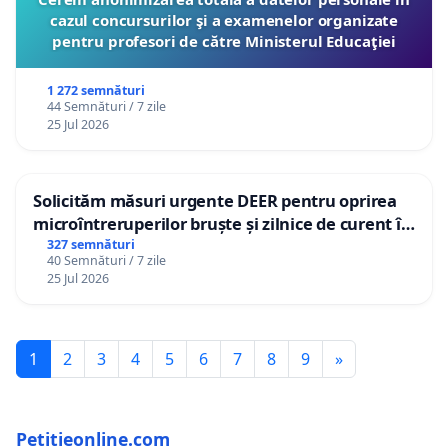
cazul concursurilor şi a examenelor organizate
pentru profesori de către Ministerul Educaţiei
1 272 semnături
44 Semnături / 7 zile
25 Jul 2026
Solicităm măsuri urgente DEER pentru oprirea
microîntreruperilor bruște și zilnice de curent în
Sâncraiu de Mureș și Nazna
327 semnături
40 Semnături / 7 zile
25 Jul 2026
1
2
3
4
5
6
7
8
9
»
Petitieonline.com