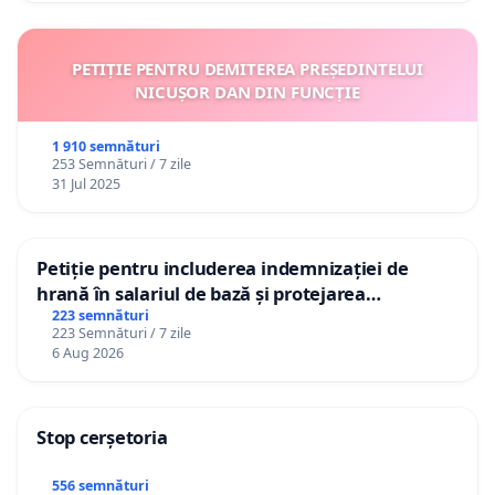
PETIȚIE PENTRU DEMITEREA PREȘEDINTELUI
NICUȘOR DAN DIN FUNCȚIE
1 910 semnături
253 Semnături / 7 zile
31 Jul 2025
Petiție pentru includerea indemnizației de
hrană în salariul de bază și protejarea
gradațiilor de vechime pentru asistenții
223 semnături
223 Semnături / 7 zile
personali
6 Aug 2026
Stop cerșetoria
556 semnături