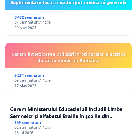
Suplimentare locuri rezidențiat medicină generală
3 482 semnături
87 Semnături / 7 zile
20 Nov 2025
Cerem interzicerea utilizării trotinetelor electrice
de către minori în România
5 281 semnături
69 Semnături / 7 zile
17 May 2026
Cerem Ministerului Educației să includă Limba
Semnelor și alfabetul Braille în școlile din
Republica Moldova!
169 semnături
62 Semnături / 7 zile
26 Jul 2026