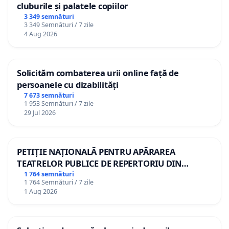
cluburile și palatele copiilor
3 349 semnături
3 349 Semnături / 7 zile
4 Aug 2026
Solicităm combaterea urii online față de
persoanele cu dizabilități
7 673 semnături
1 953 Semnături / 7 zile
29 Jul 2026
PETIȚIE NAȚIONALĂ PENTRU APĂRAREA
TEATRELOR PUBLICE DE REPERTORIU DIN
ROMÂNIA
1 764 semnături
1 764 Semnături / 7 zile
1 Aug 2026