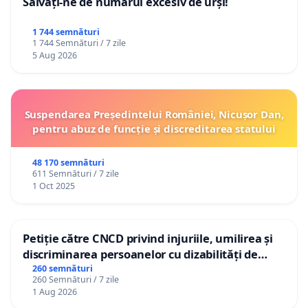
Salvați-ne de numărul excesiv de urși!
1 744 semnături
1 744 Semnături / 7 zile
5 Aug 2026
Suspendarea Președintelui României, Nicușor Dan,
pentru abuz de funcție și discreditarea statului
48 170 semnături
611 Semnături / 7 zile
1 Oct 2025
Petiție către CNCD privind injuriile, umilirea și
discriminarea persoanelor cu dizabilități de
către utilizatorul TikTok „Gorici”
260 semnături
260 Semnături / 7 zile
1 Aug 2026