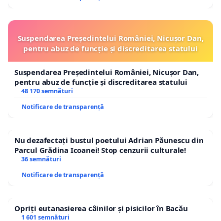
neuromusculară și chiropractică, care să permită:
• practicarea acestor tehnici de către
Suspendarea Președintelui României, Nicușor Dan,
fiziokinetoterapeuți certificați;
pentru abuz de funcție și discreditarea statului
• stabilirea unor standarde de siguranță și
competență;
Suspendarea Președintelui României, Nicușor Dan,
pentru abuz de funcție și discreditarea statului
• protejarea pacienților prin reglementare, nu prin
48 170 semnături
interdicție.
Notificare de transparență
De ce contează pentru pacienți?
Această schimbare nu este doar despre
Nu dezafectați bustul poetului Adrian Păunescu din
Parcul Grădina Icoanei! Stop cenzurii culturale!
profesioniști — este despre oameni.
36 semnături
Pacienții din România merită:
Notificare de transparență
• acces la terapii moderne și eficiente;
• recuperare mai rapidă și mai completă;
Opriți eutanasierea câinilor și pisicilor în Bacău
• specialiști bine pregătiți, care pot aplica toate
1 601 semnături