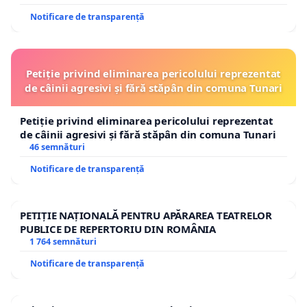
competențele dobândite.
Notificare de transparență
Apel la acțiune!
Dacă susții:
Petiție privind eliminarea pericolului reprezentat
de câinii agresivi și fără stăpân din comuna Tunari
• modernizarea sistemului de recuperare medicală;
• dreptul specialiștilor de a practica la nivelul
Petiție privind eliminarea pericolului reprezentat
pregătirii lor;
de câinii agresivi și fără stăpân din comuna Tunari
46 semnături
• accesul pacienților la tratamente eficiente.
Notificare de transparență
Semnează și distribuie această petiție!
Împreună putem contribui la un sistem medical mai
PETIȚIE NAȚIONALĂ PENTRU APĂRAREA TEATRELOR
PUBLICE DE REPERTORIU DIN ROMÂNIA
corect, mai eficient și aliniat standardelor
1 764 semnături
internaționale.
Notificare de transparență