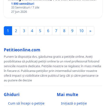
1 890 semnături
33 Semnături / 7 zile
27 Jun 2026
1
2
3
4
5
6
7
8
9
10
»
Petitieonline.com
Punem la dispoziția dvs. găzduirea gratis a petițiile online. Aveți
posibilitatea să publicați petiții online la un nivel profesional folosind
serviciile noastre dedicate. Petițiile noastre se regăsesc în mass media
în fiecare zi. Publicarea petițiilor prin intermediul serviciilor noastre
oferă impact și vizibilitate către publicul larg cât și către persoane ce
au putere de decizie
Ghiduri
Mai multe
Cum să începi o petiție
Inițiază o petiție