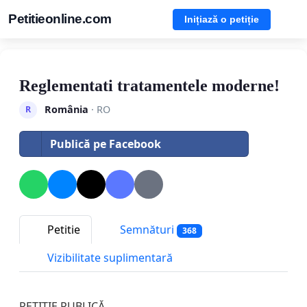
Petitieonline.com
Inițiază o petiție
Reglementati tratamentele moderne!
România
· RO
R
Publică pe Facebook
Petitie
Semnături
368
Vizibilitate suplimentară
PETIȚIE PUBLICĂ