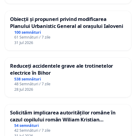
Obiecții și propuneri privind modificarea
Planului Urbanistic General al orașului Ialoveni
100 semnături
61 Semnături / 7 zile
31 Jul 2026
Reduceți accidentele grave ale trotinetelor
electrice în Bihor
538 semnături
48 Semnături / 7 zile
28 Jul 2026
Solicităm implicarea autorităților române în
cazul copilului român Wiliam Kristian
Gheorghe, aflat în plasament în Danemarca de
54 semnături
42 Semnături / 7 zile
12 ani
31 Jul 2026