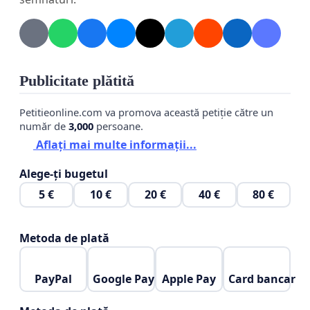
(ex: programele de kinetoterapie din Universitatea
de Medicină și Farmacie „Victor Babeș” din
Timișoara)
Publicitate plătită
În practică, această interdicție limitează:
• dezvoltarea profesională
Petitieonline.com va promova această petiție către un
număr de
3,000
persoane.
• accesul pacienților la tratamente moderne
Aflați mai multe informații...
• alinierea României la standardele internaționale
Alege-ți bugetul
Realitatea internațională
5 €
10 €
20 €
40 €
80 €
În numeroase state din lume, fiziokinetoterapeuții
certificați pot utiliza tehnici complementare
Metoda de plată
precum:
• acupunctura neuromusculară
PayPal
Google Pay
Apple Pay
Card bancar
• chiropractica