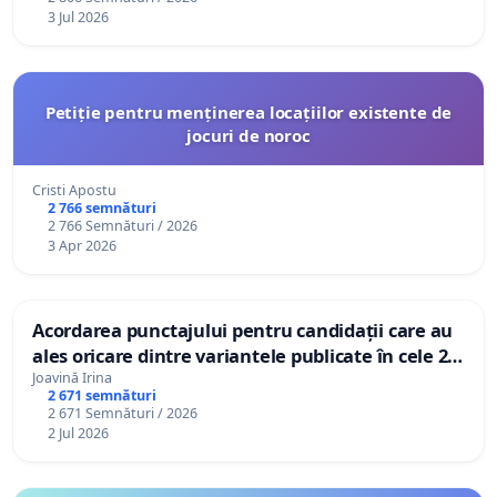
3 Jul 2026
Petiție pentru menținerea locațiilor existente de
jocuri de noroc
Cristi Apostu
2 766 semnături
2 766 Semnături / 2026
3 Apr 2026
Acordarea punctajului pentru candidații care au
ales oricare dintre variantele publicate în cele 2
bareme oficiale
Joavină Irina
2 671 semnături
2 671 Semnături / 2026
2 Jul 2026