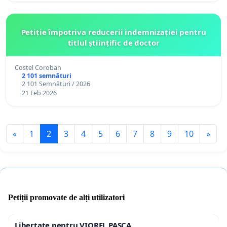
Petiție împotriva reducerii indemnizației pentru
titlul științific de doctor
Costel Coroban
2 101 semnături
2 101 Semnături / 2026
21 Feb 2026
«
1
2
3
4
5
6
7
8
9
10
»
Petiții promovate de alți utilizatori
Libertate pentru VIOREL PAȘCA