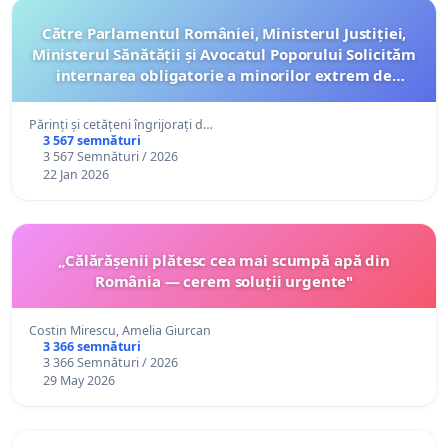
Către Parlamentul României, Ministerul Justiției,
Ministerul Sănătății și Avocatul Poporului Solicităm
internarea obligatorie a minorilor extrem de
periculoși care comit fapte de violență gravă!
Părinți și cetățeni îngrijorați d…
3 567 semnături
3 567 Semnături / 2026
22 Jan 2026
„Călărășenii plătesc cea mai scumpă apă din
România — cerem soluții urgente"
Costin Mirescu, Amelia Giurcan
3 366 semnături
3 366 Semnături / 2026
29 May 2026