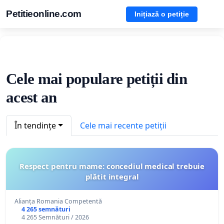
Petitieonline.com
Inițiază o petiție
Cele mai populare petiții din
acest an
În tendințe
Cele mai recente petiții
Respect pentru mame: concediul medical trebuie
plătit integral
Alianța Romania Competentă
4 265 semnături
4 265 Semnături / 2026