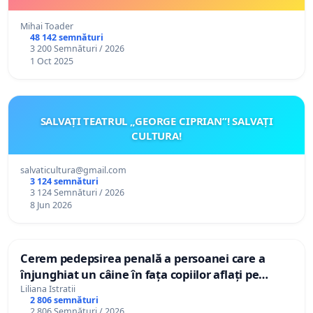
Mihai Toader
48 142 semnături
3 200 Semnături / 2026
1 Oct 2025
SALVAȚI TEATRUL „GEORGE CIPRIAN”! SALVAȚI
CULTURA!
salvaticultura@gmail.com
3 124 semnături
3 124 Semnături / 2026
8 Jun 2026
Cerem pedepsirea penală a persoanei care a
înjunghiat un câine în fața copiilor aflați pe
terasă, in orașul Florești.
Liliana Istratii
2 806 semnături
2 806 Semnături / 2026