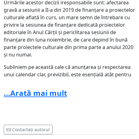
Urmările acestor decizii iresponsabile sunt: afectarea
gravă a sesiunii a II-a din 2019 de finanțare a proiectelor
culturale aflată în curs, un mare semn de întrebare cu
privire la sesiunea de finanțare dedicată proiectelor
editoriale în Anul Cărții și periclitarea sesiunii de
finanțare din luna noiembrie, de care depind în bună
parte proiectele culturale din prima parte a anului 2020
și nu numai.
Subliniem pe această cale că anunțarea și respectarea
unui calendar clar, previzibil, este esențială atât pentru
funcționarea AFCN, cât și pentru planificarea activității a
sute de ONG-uri și instituții publice din domeniul
...Arată mai mult
culturii și educației culturale din România.
Amintim, de asemenea, că AFCN este singura instituție
la nivel național care finanțează dedicat dezvoltarea de
public, singura instituție care finanțează proiecte
Contactați autorul
desfășurate în zonele defavorizate cultural și singura