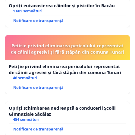
10. Nona Șerbănescu, Asociația pentru Promovarea
Opriți eutanasierea câinilor și pisicilor în Bacău
Artelor Contemporane, ARTHUB Bucharest
1 605 semnături
Notificare de transparență
11. Ozana Nicolau, Asociatia Culturala Art Revolution
12. Doru Taloș, Asociația Reactor de creație și
experiment
Petiție privind eliminarea pericolului reprezentat
de câinii agresivi și fără stăpân din comuna Tunari
13. Oana Mardare, Asociația Reactor de creație și
experiment
Petiție privind eliminarea pericolului reprezentat
14. Cosmin Manolescu, Fundatia Gabriela Tudor
de câinii agresivi și fără stăpân din comuna Tunari
46 semnături
(
cosmin@gabrielatudor.ro
, telefon 0722 322 366)
Notificare de transparență
15. Miruna Runcan, critic de teatru
16. Mihai Mihalcea, Asociatia Solitude Project
Opriți schimbarea nedreaptă a conducerii Școlii
Gimnaziale Săcălaz
17. Sabina Ulubeanu, compozitoare, InnerSound New
454 semnături
Arts Festival
Notificare de transparență