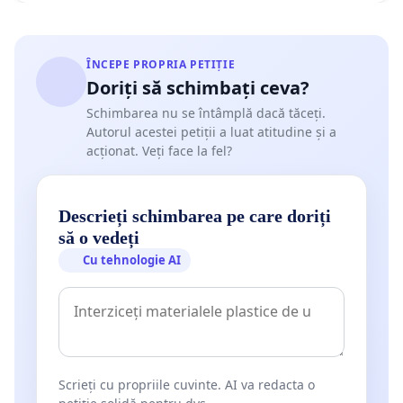
18. Iulia Popovici, Asociația Transsectorială a
Independenților din Cultură/Observator cultural
19. Laurențiu Constantin, manager cultural, membru în
ÎNCEPE PROPRIA PETIȚIE
Consiliul AFCN
Doriți să schimbați ceva?
Schimbarea nu se întâmplă dacă tăceți.
Autorul acestei petiții a luat atitudine și a
acționat. Veți face la fel?
Descrieți schimbarea pe care doriți
să o vedeți
Cu tehnologie AI
Scrieți cu propriile cuvinte. AI va redacta o