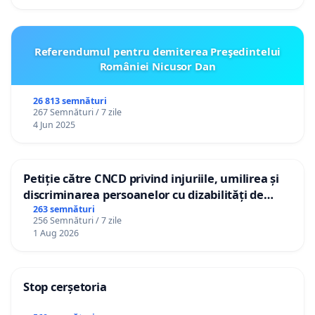
Referendumul pentru demiterea Preşedintelui
României Nicusor Dan
26 813 semnături
267 Semnături / 7 zile
4 Jun 2025
Petiție către CNCD privind injuriile, umilirea și
discriminarea persoanelor cu dizabilități de
către utilizatorul TikTok „Gorici”
263 semnături
256 Semnături / 7 zile
1 Aug 2026
Stop cerșetoria