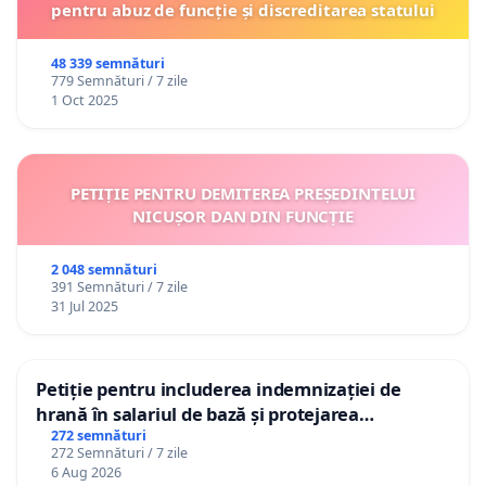
pentru abuz de funcție și discreditarea statului
48 339 semnături
779 Semnături / 7 zile
1 Oct 2025
PETIȚIE PENTRU DEMITEREA PREȘEDINTELUI
NICUȘOR DAN DIN FUNCȚIE
2 048 semnături
391 Semnături / 7 zile
31 Jul 2025
Petiție pentru includerea indemnizației de
hrană în salariul de bază și protejarea
gradațiilor de vechime pentru asistenții
272 semnături
272 Semnături / 7 zile
personali
6 Aug 2026