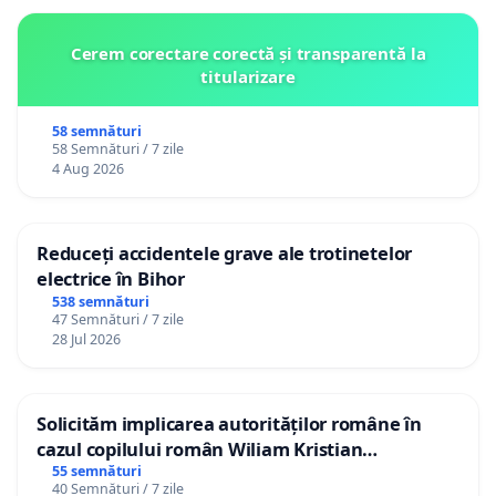
Cerem corectare corectă și transparentă la
titularizare
58 semnături
58 Semnături / 7 zile
4 Aug 2026
Reduceți accidentele grave ale trotinetelor
electrice în Bihor
538 semnături
47 Semnături / 7 zile
28 Jul 2026
Solicităm implicarea autorităților române în
cazul copilului român Wiliam Kristian
Gheorghe, aflat în plasament în Danemarca de
55 semnături
40 Semnături / 7 zile