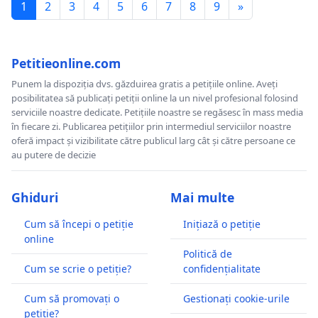
1
2
3
4
5
6
7
8
9
»
Petitieonline.com
Punem la dispoziția dvs. găzduirea gratis a petițiile online. Aveți
posibilitatea să publicați petiții online la un nivel profesional folosind
serviciile noastre dedicate. Petițiile noastre se regăsesc în mass media
în fiecare zi. Publicarea petițiilor prin intermediul serviciilor noastre
oferă impact și vizibilitate către publicul larg cât și către persoane ce
au putere de decizie
Ghiduri
Mai multe
Cum să începi o petiție
Inițiază o petiție
online
Politică de
Cum se scrie o petiție?
confidențialitate
Cum să promovați o
Gestionați cookie-urile
petiție?