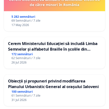
de către minori în România
5 282 semnături
69 Semnături / 7 zile
17 May 2026
Cerem Ministerului Educației să includă Limba
Semnelor și alfabetul Braille în școlile din
Republica Moldova!
172 semnături
62 Semnături / 7 zile
26 Jul 2026
Obiecții și propuneri privind modificarea
Planului Urbanistic General al orașului Ialoveni
100 semnături
61 Semnături / 7 zile
31 Jul 2026