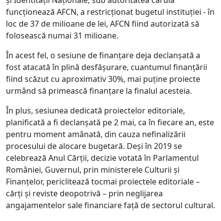
și Identității Naționale, sub autoritatea căruia
funcționează AFCN, a restricționat bugetul instituției - în
loc de 37 de milioane de lei, AFCN fiind autorizată să
folosească numai 31 milioane.
În acest fel, o sesiune de finanțare deja declanșată a
fost atacată în plină desfășurare, cuantumul finanțării
fiind scăzut cu aproximativ 30%, mai puține proiecte
urmând să primească finanțare la finalul acesteia.
În plus, sesiunea dedicată proiectelor editoriale,
planificată a fi declanșată pe 2 mai, ca în fiecare an, este
pentru moment amânată, din cauza nefinalizării
procesului de alocare bugetară. Deși în 2019 se
celebrează Anul Cărții, decizie votată în Parlamentul
României, Guvernul, prin ministerele Culturii și
Finanțelor, periclitează tocmai proiectele editoriale –
cărți și reviste deopotrivă – prin neglijarea
angajamentelor sale financiare față de sectorul cultural.