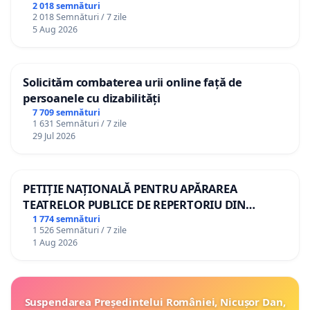
2 018 semnături
2 018 Semnături / 7 zile
5 Aug 2026
Solicităm combaterea urii online față de
persoanele cu dizabilități
7 709 semnături
1 631 Semnături / 7 zile
29 Jul 2026
PETIȚIE NAȚIONALĂ PENTRU APĂRAREA
TEATRELOR PUBLICE DE REPERTORIU DIN
ROMÂNIA
1 774 semnături
1 526 Semnături / 7 zile
1 Aug 2026
Suspendarea Președintelui României, Nicușor Dan,