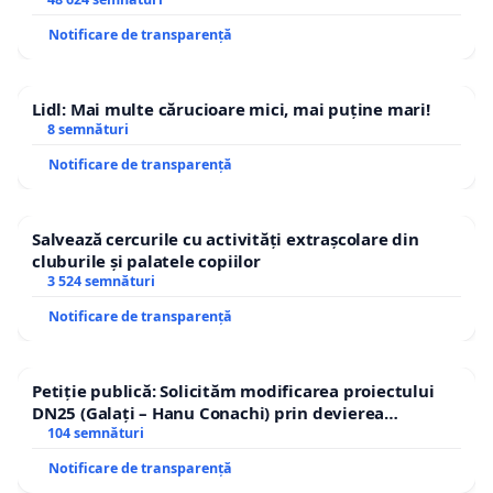
interne, cat si in actele internationale.
Notificare de transparență
Lidl: Mai multe cărucioare mici, mai puține mari!
8 semnături
Notificare de transparență
Salvează cercurile cu activități extrașcolare din
cluburile și palatele copiilor
3 524 semnături
Notificare de transparență
Petiție publică: Solicităm modificarea proiectului
DN25 (Galați – Hanu Conachi) prin devierea
traseului în afara localităților!
104 semnături
Notificare de transparență