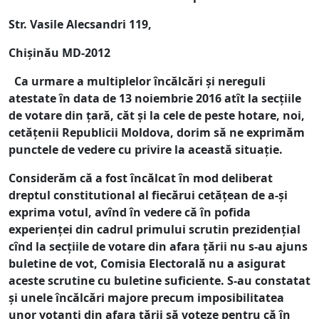
Str. Vasile Alecsandri 119,
Chișinău MD-2012
Ca urmare a multiplelor încălcări și nereguli
atestate în data de 13 noiembrie 2016 atît la secțiile
de votare din țară, căt și la cele de peste hotare, noi,
cetățenii Republicii Moldova, dorim să ne exprimăm
punctele de vedere cu privire la această situație.
Considerăm că a fost încălcat în mod deliberat
dreptul constitutional al fiecărui cetățean de a-și
exprima votul, avînd în vedere că în pofida
experienței din cadrul primului scrutin prezidențial
cînd la secțiile de votare din afara țării nu s-au ajuns
buletine de vot, Comisia Electorală nu a asigurat
aceste scrutine cu buletine suficiente. S-au constatat
și unele încălcări majore precum imposibilitatea
unor votanți din afara țării să voteze pentru că în