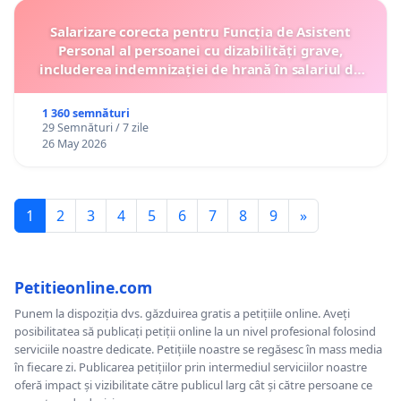
Salarizare corecta pentru Funcția de Asistent
Personal al persoanei cu dizabilități grave,
includerea indemnizației de hrană în salariul de
bază lunar și protejarea gradațiilor de vechime
1 360 semnături
29 Semnături / 7 zile
26 May 2026
1
2
3
4
5
6
7
8
9
»
Petitieonline.com
Punem la dispoziția dvs. găzduirea gratis a petițiile online. Aveți
posibilitatea să publicați petiții online la un nivel profesional folosind
serviciile noastre dedicate. Petițiile noastre se regăsesc în mass media
în fiecare zi. Publicarea petițiilor prin intermediul serviciilor noastre
oferă impact și vizibilitate către publicul larg cât și către persoane ce