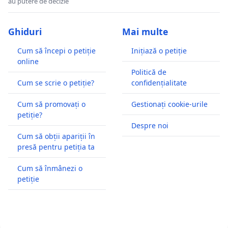
au putere de decizie
Ghiduri
Mai multe
Cum să începi o petiție
Inițiază o petiție
online
Politică de
Cum se scrie o petiție?
confidențialitate
Cum să promovați o
Gestionați cookie-urile
petiție?
Despre noi
Cum să obții apariții în
presă pentru petiția ta
Cum să înmânezi o
petiție