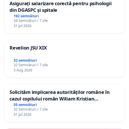
Asigurați salarizare corectă pentru psihologii
din DGASPC și spitale
192 semnături
34 Semnături / 7 zile
31 Jul 2026
Revelion JSU XIX
32 semnături
32 Semnături / 7 zile
3 Aug 2026
Solicităm implicarea autorităților române în
cazul copilului român Wiliam Kristian
Gheorghe, aflat în plasament în Danemarca de
55 semnături
32 Semnături / 7 zile
12 ani
31 Jul 2026