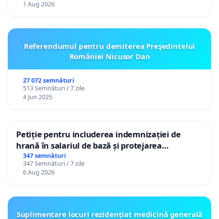
1 Aug 2026
Referendumul pentru demiterea Preşedintelui
României Nicusor Dan
27 072 semnături
513 Semnături / 7 zile
4 Jun 2025
Petiție pentru includerea indemnizației de
hrană în salariul de bază și protejarea
gradațiilor de vechime pentru asistenții
347 semnături
347 Semnături / 7 zile
personali
6 Aug 2026
Suplimentare locuri rezidențiat medicină generală