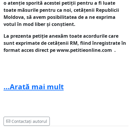
o atenție sporită acestei petiții pentru a fi luate
toate măsurile pentru ca noi, cetățenii Republicii
Moldova, să avem posibilitatea de a ne exprima
votul în mod liber și conștient.
La prezenta petiție anexăm toate acordurile care
sunt exprimate de cetățenii RM, fiind înregistrate în
format acces direct pe www.petitieonline.com .
S-au încălcat regulile constituționale în mai multe
...Arată mai mult
raioane din țară. CEC să ia măsuri!
Având în vedere:
1) numeroasele actiuni de fraudare a alegerilor
prezidentiale,
Contactați autorul
2) executarea defectuoasa a atributiilor de catre CEC si