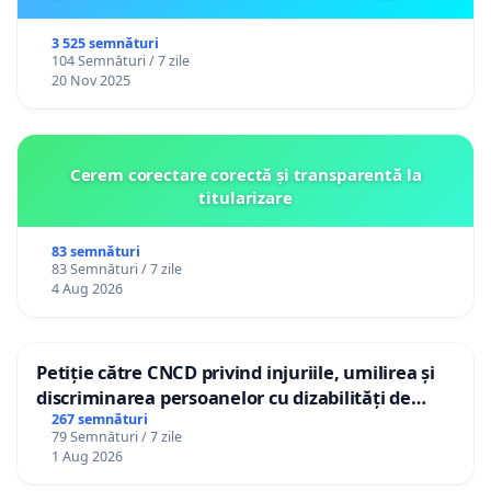
3 525 semnături
104 Semnături / 7 zile
20 Nov 2025
Cerem corectare corectă și transparentă la
titularizare
83 semnături
83 Semnături / 7 zile
4 Aug 2026
Petiție către CNCD privind injuriile, umilirea și
discriminarea persoanelor cu dizabilități de
către utilizatorul TikTok „Gorici”
267 semnături
79 Semnături / 7 zile
1 Aug 2026