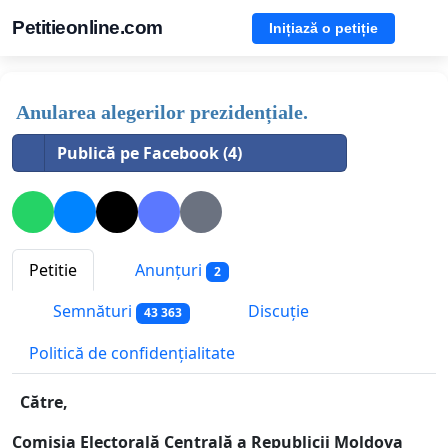
Petitieonline.com
Inițiază o petiție
Anularea alegerilor prezidențiale.
Publică pe Facebook (4)
Petitie
Anunțuri
2
Semnături
Discuție
43 363
Politică de confidențialitate
Către,
Comisia Electorală Centrală a Republicii Moldova