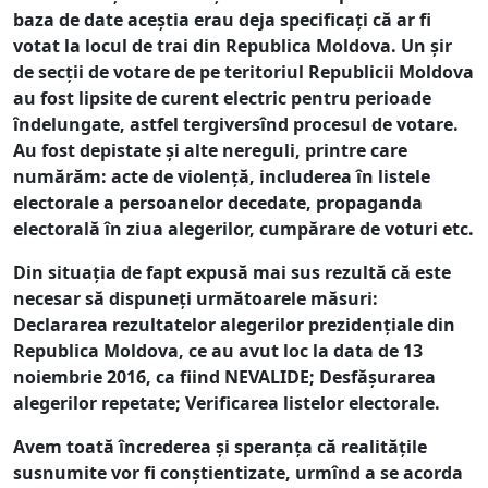
baza de date aceștia erau deja specificați că ar fi
votat la locul de trai din Republica Moldova. Un șir
de secții de votare de pe teritoriul Republicii Moldova
au fost lipsite de curent electric pentru perioade
îndelungate, astfel tergiversînd procesul de votare.
Au fost depistate și alte nereguli, printre care
numărăm: acte de violență, includerea în listele
electorale a persoanelor decedate, propaganda
electorală în ziua alegerilor, cumpărare de voturi etc.
Din situația de fapt expusă mai sus rezultă că este
necesar să dispuneți următoarele măsuri:
Declararea rezultatelor alegerilor prezidențiale din
Republica Moldova, ce au avut loc la data de 13
noiembrie 2016, ca fiind NEVALIDE; Desfășurarea
alegerilor repetate; Verificarea listelor electorale.
Avem toată încrederea și speranța că realitățile
susnumite vor fi conștientizate, urmînd a se acorda