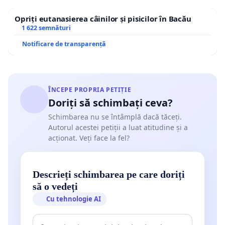
Opriți eutanasierea câinilor și pisicilor în Bacău
1 622 semnături
Notificare de transparență
ÎNCEPE PROPRIA PETIȚIE
Doriți să schimbați ceva?
Schimbarea nu se întâmplă dacă tăceți.
Autorul acestei petiții a luat atitudine și a
acționat. Veți face la fel?
Descrieți schimbarea pe care doriți
să o vedeți
Cu tehnologie AI