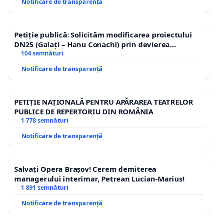
Notificare de transparență
Petiție publică: Solicităm modificarea proiectului
DN25 (Galați – Hanu Conachi) prin devierea
traseului în afara localităților!
104 semnături
Notificare de transparență
PETIȚIE NAȚIONALĂ PENTRU APĂRAREA TEATRELOR
PUBLICE DE REPERTORIU DIN ROMÂNIA
1 778 semnături
Notificare de transparență
Salvați Opera Brașov! Cerem demiterea
managerului interimar, Petrean Lucian-Marius!
1 891 semnături
Notificare de transparență