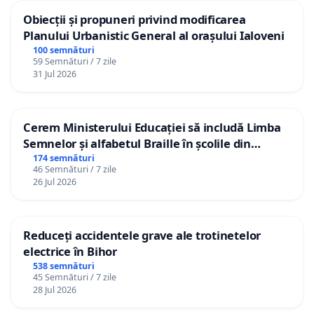
Obiecții și propuneri privind modificarea
Planului Urbanistic General al orașului Ialoveni
100 semnături
59 Semnături / 7 zile
31 Jul 2026
Cerem Ministerului Educației să includă Limba
Semnelor și alfabetul Braille în școlile din
Republica Moldova!
174 semnături
46 Semnături / 7 zile
26 Jul 2026
Reduceți accidentele grave ale trotinetelor
electrice în Bihor
538 semnături
45 Semnături / 7 zile
28 Jul 2026