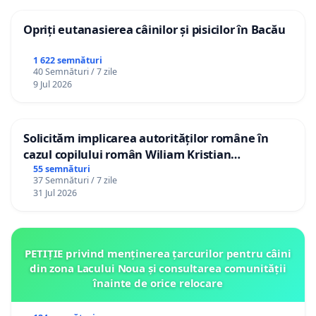
Opriți eutanasierea câinilor și pisicilor în Bacău
1 622 semnături
40 Semnături / 7 zile
9 Jul 2026
Solicităm implicarea autorităților române în
cazul copilului român Wiliam Kristian
Gheorghe, aflat în plasament în Danemarca de
55 semnături
37 Semnături / 7 zile
12 ani
31 Jul 2026
PETIȚIE privind menținerea țarcurilor pentru câini
din zona Lacului Noua și consultarea comunității
înainte de orice relocare