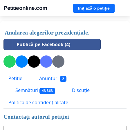
Petitieonline.com
Inițiază o petiție
Anularea alegerilor prezidențiale.
Publică pe Facebook (4)
Petitie
Anunțuri
2
Semnături
Discuție
43 363
Politică de confidențialitate
Contactați autorul petiției