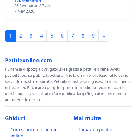
124 semnături
35 Semnături / 7 zile
7 May 2026
1
2
3
4
5
6
7
8
9
»
Petitieonline.com
Punem la dispoziția dvs. găzduirea gratis a petițiile online. Aveți
posibilitatea să publicați petiții online la un nivel profesional folosind
serviciile noastre dedicate. Petițiile noastre se regăsesc în mass media
în fiecare zi. Publicarea petițiilor prin intermediul serviciilor noastre
oferă impact și vizibilitate către publicul larg cât și către persoane ce
au putere de decizie
Ghiduri
Mai multe
Cum să începi o petiție
Inițiază o petiție
online