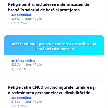
Petiție pentru includerea indemnizației de
hrană în salariul de bază și protejarea
gradațiilor de vechime pentru asistenții
325 semnături
325 Semnături / 7 zile
personali
6 Aug 2026
Referendumul pentru demiterea Preşedintelui
României Nicusor Dan
26 871 semnături
321 Semnături / 7 zile
4 Jun 2025
Petiție către CNCD privind injuriile, umilirea și
discriminarea persoanelor cu dizabilități de
către utilizatorul TikTok „Gorici”
263 semnături
215 Semnături / 7 zile
1 Aug 2026