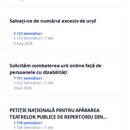
Salvați-ne de numărul excesiv de urși!
2 123 semnături
2 123 Semnături / 7 zile
5 Aug 2026
Solicităm combaterea urii online față de
persoanele cu dizabilități
7 721 semnături
1 222 Semnături / 7 zile
29 Jul 2026
PETIȚIE NAȚIONALĂ PENTRU APĂRAREA
TEATRELOR PUBLICE DE REPERTORIU DIN
ROMÂNIA
1 778 semnături
1 106 Semnături / 7 zile