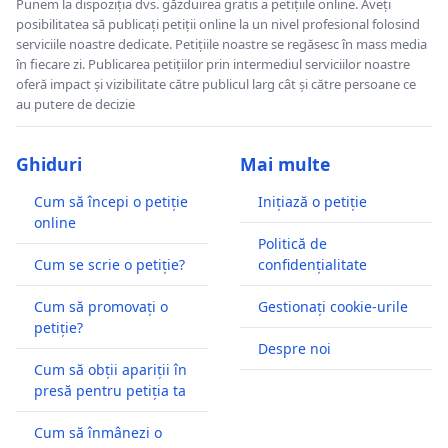
Punem la dispoziția dvs. găzduirea gratis a petițiile online. Aveți
posibilitatea să publicați petiții online la un nivel profesional folosind
serviciile noastre dedicate. Petițiile noastre se regăsesc în mass media
în fiecare zi. Publicarea petițiilor prin intermediul serviciilor noastre
oferă impact și vizibilitate către publicul larg cât și către persoane ce
au putere de decizie
Ghiduri
Mai multe
Cum să începi o petiție
Inițiază o petiție
online
Politică de
Cum se scrie o petiție?
confidențialitate
Cum să promovați o
Gestionați cookie-urile
petiție?
Despre noi
Cum să obții apariții în
presă pentru petiția ta
Cum să înmânezi o