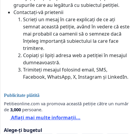
grupurile care au legătură cu subiectul petiției.
Contactați-vă prietenii
Scrieți un mesaj în care explicați de ce ați
semnat această petiție, având în vedere că este
mai probabil ca oamenii să o semneze dacă
înțeleg importanță subiectului la care face
trimitere.
Copiați și lipiți adresa web a petiției în mesajul
dumneavoastră.
Trimiteți mesajul folosind email, SMS,
Facebook, WhatsApp, X, Instagram și LinkedIn.
Publicitate plătită
Petitieonline.com va promova această petiție către un număr
de
3,000
persoane.
Aflați mai multe informații...
Alege-ți bugetul