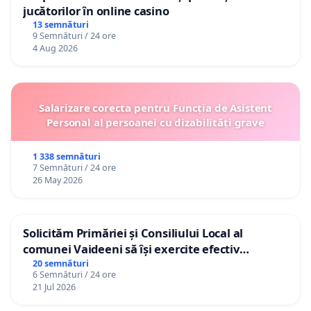
jucătorilor în online casino
13 semnături
9 Semnături / 24 ore
4 Aug 2026
Salarizare corecta pentru Funcția de Asistent
Personal al persoanei cu dizabilități grave
1 338 semnături
7 Semnături / 24 ore
26 May 2026
Solicităm Primăriei și Consiliului Local al
comunei Vaideeni să își exercite efectiv
atribuțiile legale și să reprezinte interesele
20 semnături
6 Semnături / 24 ore
cetățenilor în raport cu APAVIL S.A, operatorul
21 Jul 2026
serviciului de apă!