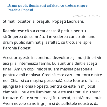
Drum public iluminat și asfaltat, cu trotuare, spre
Parohia Popești
2024-01-25 15:05:19
Stimați locuitori ai orașului Popești Leordeni,
Reamintesc că s-a creat această petiție pentru
strângerea de semnături în vederea construirii unui
drum public iluminat și asfaltat, cu trotuare, spre
Parohia Popești.
Acest oraș este in continua dezvoltare și mulți tineri vin
aici și isi intemeiaza familii. Eu sunt una dintre acești
tineri. Am un copil mic și nu am mașina personală
pentru a mă deplasa. Cred că este cazul multora dintre
noi. Chiar și cu mașina personală, este foarte dificil sa
ajungi la Parohia Popești, pentru că este în mijlocul
câmpului, nu este iluminat, nu este asfaltat, și nu sunt
trotuare. Cat e vreme rea și întunecat, cu atât mai mult.
Avem nevoie sa ne îngrijim și de sufletele noastre, dar