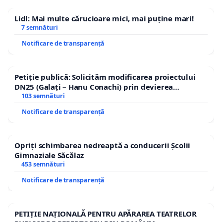
Lidl: Mai multe cărucioare mici, mai puține mari!
7 semnături
Notificare de transparență
Petiție publică: Solicităm modificarea proiectului
DN25 (Galați – Hanu Conachi) prin devierea
traseului în afara localităților!
103 semnături
Notificare de transparență
Opriți schimbarea nedreaptă a conducerii Școlii
Gimnaziale Săcălaz
453 semnături
Notificare de transparență
PETIȚIE NAȚIONALĂ PENTRU APĂRAREA TEATRELOR