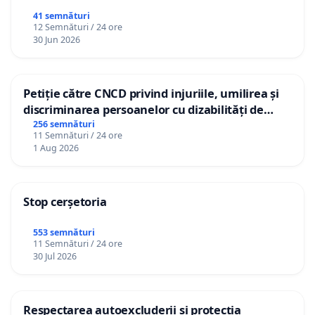
41 semnături
12 Semnături / 24 ore
30 Jun 2026
Petiție către CNCD privind injuriile, umilirea și
discriminarea persoanelor cu dizabilități de
către utilizatorul TikTok „Gorici”
256 semnături
11 Semnături / 24 ore
1 Aug 2026
Stop cerșetoria
553 semnături
11 Semnături / 24 ore
30 Jul 2026
Respectarea autoexcluderii și protecția