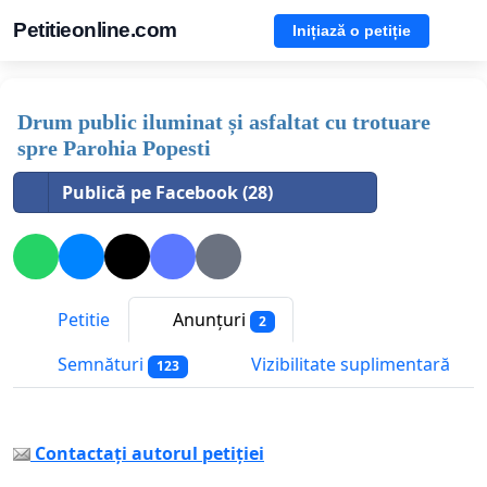
Petitieonline.com
Inițiază o petiție
Drum public iluminat și asfaltat cu trotuare
spre Parohia Popesti
Publică pe Facebook (28)
Petitie
Anunțuri
2
Semnături
Vizibilitate suplimentară
123
Contactați autorul petiției