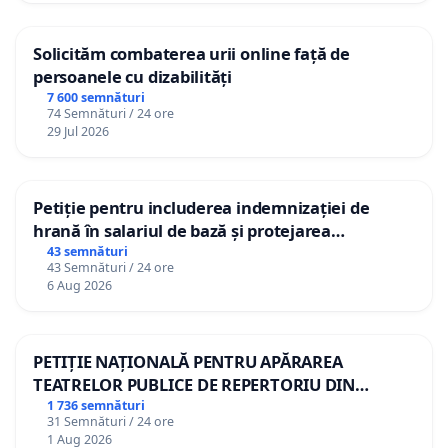
Solicităm combaterea urii online față de
persoanele cu dizabilități
7 600 semnături
74 Semnături / 24 ore
29 Jul 2026
Petiție pentru includerea indemnizației de
hrană în salariul de bază și protejarea
gradațiilor de vechime pentru asistenții
43 semnături
43 Semnături / 24 ore
personali
6 Aug 2026
PETIȚIE NAȚIONALĂ PENTRU APĂRAREA
TEATRELOR PUBLICE DE REPERTORIU DIN
ROMÂNIA
1 736 semnături
31 Semnături / 24 ore
1 Aug 2026