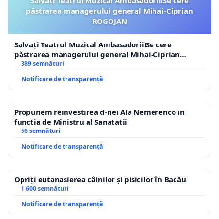
Salvați Teatrul Muzical Ambasadorii!Se cere
păstrarea managerului general Mihai-Ciprian
ROGOJAN
Salvați Teatrul Muzical Ambasadorii!Se cere
păstrarea managerului general Mihai-Ciprian
ROGOJAN
389 semnături
Notificare de transparență
Propunem reinvestirea d-nei Ala Nemerenco in
functia de Ministru al Sanatatii
56 semnături
Notificare de transparență
Opriți eutanasierea câinilor și pisicilor în Bacău
1 600 semnături
Notificare de transparență