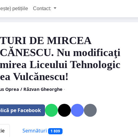
ește) petițiile
Contact:
TURI DE MIRCEA
CĂNESCU. Nu modificaţi
mirea Liceului Tehnologic
ea Vulcănescu!
us Oprea / Răzvan Gheorghe
·
lică pe Facebook
tie
Semnături
1 809