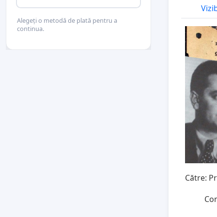
Vizi
Alegeți o metodă de plată pentru a
continua.
Către: Pr
Conduce