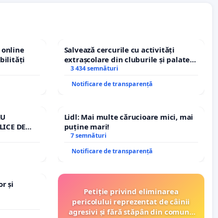
 online
Salvează cercurile cu activități
bilități
extrașcolare din cluburile și palatele
copiilor
3 434 semnături
Notificare de transparență
RU
Lidl: Mai multe cărucioare mici, mai
LICE DE
puține mari!
A
7 semnături
Notificare de transparență
r și
Petiție privind eliminarea
pericolului reprezentat de câinii
agresivi și fără stăpân din comuna