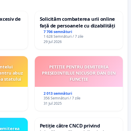
xcesiv de
Solicităm combaterea urii online
față de persoanele cu dizabilități
7 706 semnături
1 628 Semnături / 7 zile
29 Jul 2026
ntelui
PETIȚIE PENTRU DEMITEREA
entru abuz
PREȘEDINTELUI NICUȘOR DAN DIN
ea statului
FUNCȚIE
2 013 semnături
356 Semnături / 7 zile
31 Jul 2025
Petiție către CNCD privind
emiterea