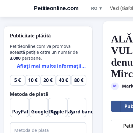
Petitieonline.com
Vezi (răsfoi
RO ▼
Publicitate plătită
ALĂ
Petitieonline.com va promova
VUL
această petiție către un număr de
3,000
persoane.
denu
Aflați mai multe informații...
Mirc
5 €
10 €
20 €
40 €
80 €
Mari
M
Metoda de plată
Pub
PayPal
Google Pay
Apple Pay
Card bancar
Peti
Metoda de plată