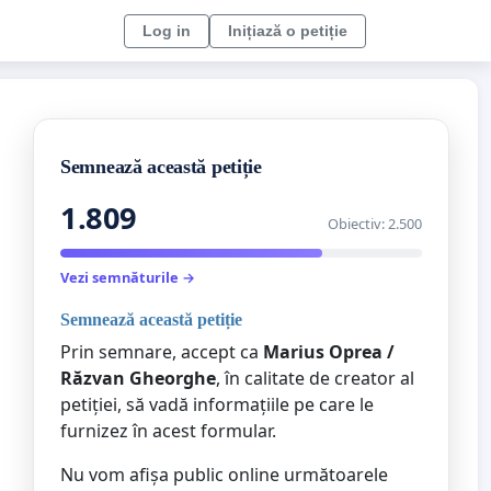
Log in
Inițiază o petiție
Semnează această petiție
1.809
Obiectiv: 2.500
Vezi semnăturile →
Semnează această petiție
Prin semnare, accept ca
Marius Oprea /
Răzvan Gheorghe
, în calitate de creator al
petiției, să vadă informațiile pe care le
furnizez în acest formular.
Nu vom afișa public online următoarele