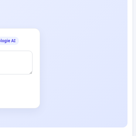
logie AI