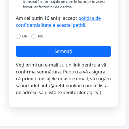
transmită informațiile pe care le furnizez în acest
formular factorilor de decizie.
Am cel puțin 16 ani și accept
politica de
confidențialitate a acestei petiții
.
Da
Nu
Semnați
Veți primi un e-mail cu un link pentru a vă
confirma semnătura. Pentru a vă asigura
că primiți mesajele noastre email, vă rugăm
să includeți
info@petitieonline.com
în lista
de adrese sau lista expeditorilor agreați.