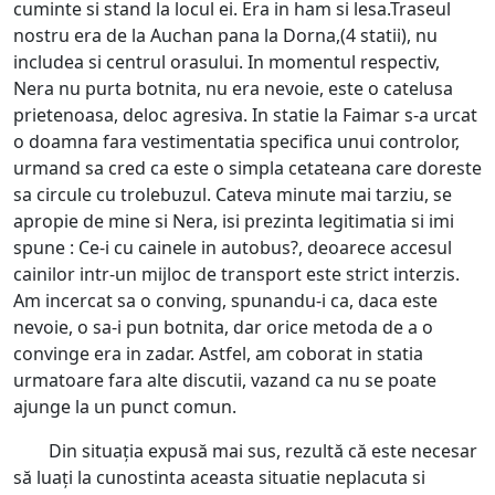
cuminte si stand la locul ei. Era in ham si lesa.Traseul
nostru era de la Auchan pana la Dorna,(4 statii), nu
includea si centrul orasului. In momentul respectiv,
Nera nu purta botnita, nu era nevoie, este o catelusa
prietenoasa, deloc agresiva. In statie la Faimar s-a urcat
o doamna fara vestimentatia specifica unui controlor,
urmand sa cred ca este o simpla cetateana care doreste
sa circule cu trolebuzul. Cateva minute mai tarziu, se
apropie de mine si Nera, isi prezinta legitimatia si imi
spune : Ce-i cu cainele in autobus?, deoarece accesul
cainilor intr-un mijloc de transport este strict interzis.
Am incercat sa o conving, spunandu-i ca, daca este
nevoie, o sa-i pun botnita, dar orice metoda de a o
convinge era in zadar. Astfel, am coborat in statia
urmatoare fara alte discutii, vazand ca nu se poate
ajunge la un punct comun.
Din situația expusă mai sus, rezultă că este necesar
să luați la cunostinta aceasta situatie neplacuta si