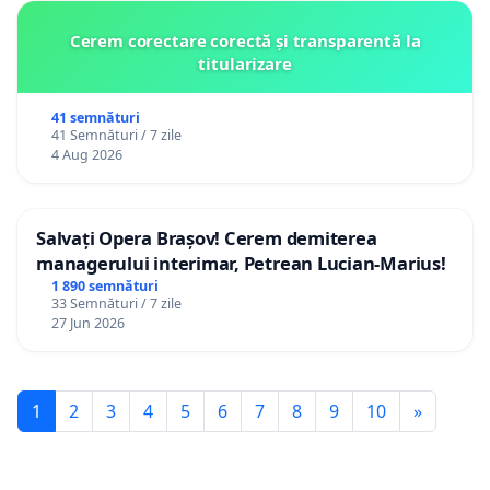
Cerem corectare corectă și transparentă la
titularizare
41 semnături
41 Semnături / 7 zile
4 Aug 2026
Salvați Opera Brașov! Cerem demiterea
managerului interimar, Petrean Lucian-Marius!
1 890 semnături
33 Semnături / 7 zile
27 Jun 2026
1
2
3
4
5
6
7
8
9
10
»