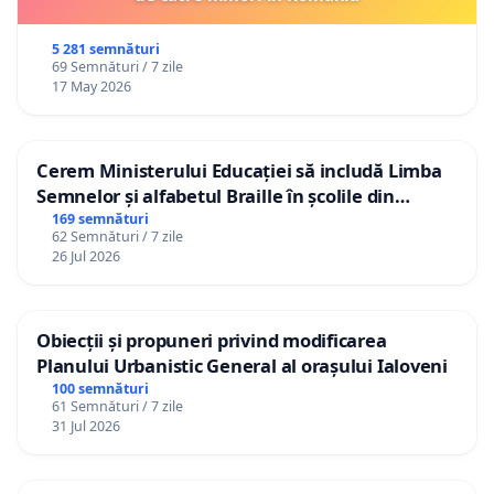
5 281 semnături
69 Semnături / 7 zile
17 May 2026
Cerem Ministerului Educației să includă Limba
Semnelor și alfabetul Braille în școlile din
Republica Moldova!
169 semnături
62 Semnături / 7 zile
26 Jul 2026
Obiecții și propuneri privind modificarea
Planului Urbanistic General al orașului Ialoveni
100 semnături
61 Semnături / 7 zile
31 Jul 2026