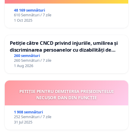
48 169 semnături
610 Semnături / 7 zile
1 Oct 2025
Petiție către CNCD privind injuriile, umilirea și
discriminarea persoanelor cu dizabilități de
către utilizatorul TikTok „Gorici”
260 semnături
260 Semnături / 7 zile
1 Aug 2026
PETIȚIE PENTRU DEMITEREA PREȘEDINTELUI
NICUȘOR DAN DIN FUNCȚIE
1 908 semnături
252 Semnături / 7 zile
31 Jul 2025