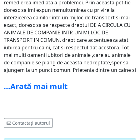
remedierea imediata a problemei. Prin aceasta petitie
doresc sa imi expun nemultumirea cu privire la
interzicerea cainilor intr-un mijloc de transport si mai
exact, doresc sa se respecte dreptul DE A CIRCULA CU
ANIMALE DE COMPANIE INTR-UN MIJLOC DE
TRANSPORT IN COMUN, drept care accentueaza atat
iubirea pentru caini, cat si respectul dat acestora. Tot
mai multi oameni iubitori de animale ,care au animale
de companie se plang de aceasta nedreptate,sper sa
ajungem la un punct comun. Prietenia dintre un caine si
stapanul sau nu ar trebui aruncata la gunoi. Consider
...Arată mai mult
ca, fiecare om poate invata de la un caine! Cu
stima,iubitorii de animale.
In poza: Nera,catelusa mea.
Contactați autorul