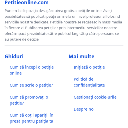
Petitieonline.com
Punem la dispoziția dvs. găzduirea gratis a petițiile online. Aveți
posibilitatea să publicați petiții online la un nivel profesional folosind
serviciile noastre dedicate. Petițiile noastre se regăsesc în mass media
în fiecare zi. Publicarea petițiilor prin intermediul serviciilor noastre
oferă impact și vizibilitate către publicul larg cât și către persoane ce
au putere de decizie
Ghiduri
Mai multe
Cum să începi o petiție
Inițiază o petiție
online
Politică de
Cum se scrie o petiție?
confidențialitate
Cum să promovați o
Gestionați cookie-urile
petiție?
Despre noi
Cum să obții apariții în
presă pentru petiția ta