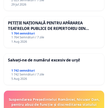
2 023 Semnături / 7 zile
29 Jul 2026
PETIȚIE NAȚIONALĂ PENTRU APĂRAREA
TEATRELOR PUBLICE DE REPERTORIU DIN
ROMÂNIA
1 764 semnături
1 764 Semnături / 7 zile
1 Aug 2026
Salvați-ne de numărul excesiv de urși!
1 742 semnături
1 742 Semnături / 7 zile
5 Aug 2026
Suspendarea Președintelui României, Nicușor Dan,
pentru abuz de funcție și discreditarea statului