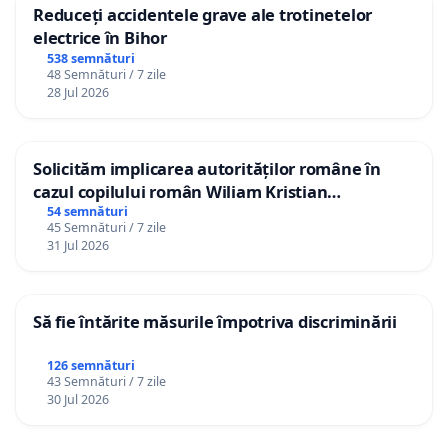
Reduceți accidentele grave ale trotinetelor
electrice în Bihor
538 semnături
48 Semnături / 7 zile
28 Jul 2026
Solicităm implicarea autorităților române în
cazul copilului român Wiliam Kristian
Gheorghe, aflat în plasament în Danemarca de
54 semnături
45 Semnături / 7 zile
12 ani
31 Jul 2026
Să fie întărite măsurile împotriva discriminării
126 semnături
43 Semnături / 7 zile
30 Jul 2026