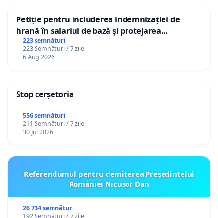
Petiție pentru includerea indemnizației de
hrană în salariul de bază și protejarea
gradațiilor de vechime pentru asistenții
223 semnături
223 Semnături / 7 zile
personali
6 Aug 2026
Stop cerșetoria
556 semnături
211 Semnături / 7 zile
30 Jul 2026
Referendumul pentru demiterea Preşedintelui
României Nicusor Dan
26 734 semnături
192 Semnături / 7 zile