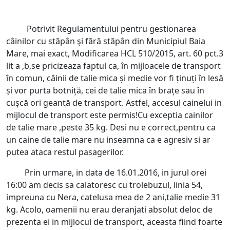
Potrivit Regulamentului pentru gestionarea
câinilor cu stăpân şi fără stăpân din Municipiul Baia
Mare, mai exact, Modificarea HCL 510/2015, art. 60 pct.3
lit a ,b,se pricizeaza faptul ca, în mijloacele de transport
în comun, câinii de talie mica și medie vor fi ținuți în lesă
și vor purta botniță, cei de talie mica în brațe sau în
cușcă ori geantă de transport. Astfel, accesul cainelui in
mijlocul de transport este permis!Cu exceptia cainilor
de talie mare ,peste 35 kg. Desi nu e correct,pentru ca
un caine de talie mare nu inseamna ca e agresiv si ar
putea ataca restul pasagerilor.
Prin urmare, in data de 16.01.2016, in jurul orei
16:00 am decis sa calatoresc cu trolebuzul, linia 54,
impreuna cu Nera, catelusa mea de 2 ani,talie medie 31
kg. Acolo, oamenii nu erau deranjati absolut deloc de
prezenta ei in mijlocul de transport, aceasta fiind foarte