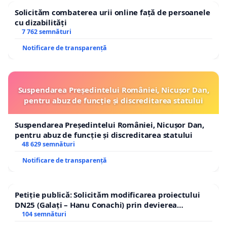
Solicităm combaterea urii online față de persoanele
cu dizabilități
7 762 semnături
Notificare de transparență
Suspendarea Președintelui României, Nicușor Dan,
pentru abuz de funcție și discreditarea statului
Suspendarea Președintelui României, Nicușor Dan,
pentru abuz de funcție și discreditarea statului
48 629 semnături
Notificare de transparență
Petiție publică: Solicităm modificarea proiectului
DN25 (Galați – Hanu Conachi) prin devierea
traseului în afara localităților!
104 semnături