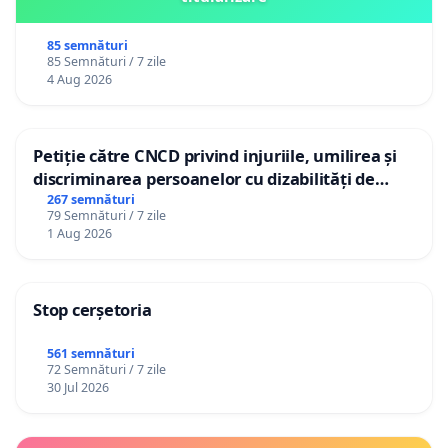
85 semnături
85 Semnături / 7 zile
4 Aug 2026
Petiție către CNCD privind injuriile, umilirea și
discriminarea persoanelor cu dizabilități de
către utilizatorul TikTok „Gorici”
267 semnături
79 Semnături / 7 zile
1 Aug 2026
Stop cerșetoria
561 semnături
72 Semnături / 7 zile
30 Jul 2026