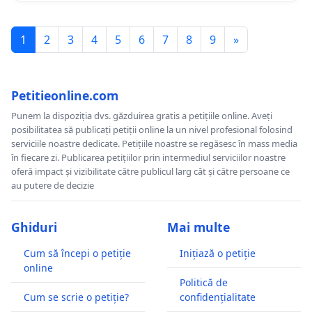
1
2
3
4
5
6
7
8
9
»
Petitieonline.com
Punem la dispoziția dvs. găzduirea gratis a petițiile online. Aveți
posibilitatea să publicați petiții online la un nivel profesional folosind
serviciile noastre dedicate. Petițiile noastre se regăsesc în mass media
în fiecare zi. Publicarea petițiilor prin intermediul serviciilor noastre
oferă impact și vizibilitate către publicul larg cât și către persoane ce
au putere de decizie
Ghiduri
Mai multe
Cum să începi o petiție
Inițiază o petiție
online
Politică de
Cum se scrie o petiție?
confidențialitate