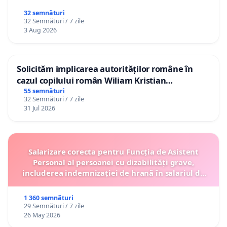
32 semnături
32 Semnături / 7 zile
3 Aug 2026
Solicităm implicarea autorităților române în
cazul copilului român Wiliam Kristian
Gheorghe, aflat în plasament în Danemarca de
55 semnături
32 Semnături / 7 zile
12 ani
31 Jul 2026
Salarizare corecta pentru Funcția de Asistent
Personal al persoanei cu dizabilități grave,
includerea indemnizației de hrană în salariul de
bază lunar și protejarea gradațiilor de vechime
1 360 semnături
29 Semnături / 7 zile
26 May 2026