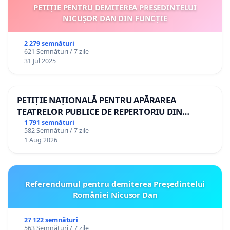
PETIȚIE PENTRU DEMITEREA PREȘEDINTELUI
NICUȘOR DAN DIN FUNCȚIE
2 279 semnături
621 Semnături / 7 zile
31 Jul 2025
PETIȚIE NAȚIONALĂ PENTRU APĂRAREA
TEATRELOR PUBLICE DE REPERTORIU DIN
ROMÂNIA
1 791 semnături
582 Semnături / 7 zile
1 Aug 2026
Referendumul pentru demiterea Preşedintelui
României Nicusor Dan
27 122 semnături
563 Semnături / 7 zile