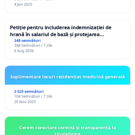
4 Jun 2025
Petiție pentru includerea indemnizației de
hrană în salariul de bază și protejarea
gradațiilor de vechime pentru asistenții
348 semnături
348 Semnături / 7 zile
personali
6 Aug 2026
Suplimentare locuri rezidențiat medicină generală
3 525 semnături
104 Semnături / 7 zile
20 Nov 2025
Cerem corectare corectă și transparentă la
titularizare