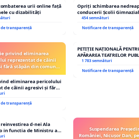
combaterea urii online față
Opriți schimbarea nedreap
ele cu dizabilități
conducerii Școlii Gimnazia
nături
454 semnături
e de transparență
Notificare de transparență
PETIȚIE NAȚIONALĂ PENTR
ție privind eliminarea
APĂRAREA TEATRELOR PUBL
lui reprezentat de câinii
REPERTORIU DIN ROMÂNI
1 783 semnături
și fără stăpân din comuna
Notificare de transparență
Tunari
ivind eliminarea pericolului
 de câinii agresivi și fără
n comuna Tunari
uri
e de transparență
einvestirea d-nei Ala
Suspendarea Președi
in functia de Ministru al
României, Nicușor Dan, p
uri