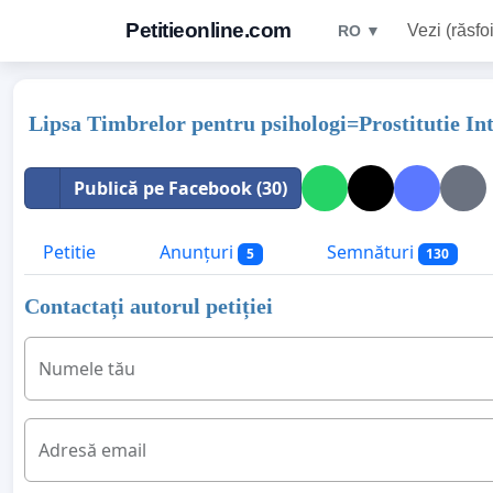
Petitieonline.com
Vezi (răsfoi
RO ▼
Lipsa Timbrelor pentru psihologi=Prostitutie Int
Publică pe Facebook (30)
Petitie
Anunțuri
Semnături
5
130
Contactați autorul petiției
Numele tău
Adresă email