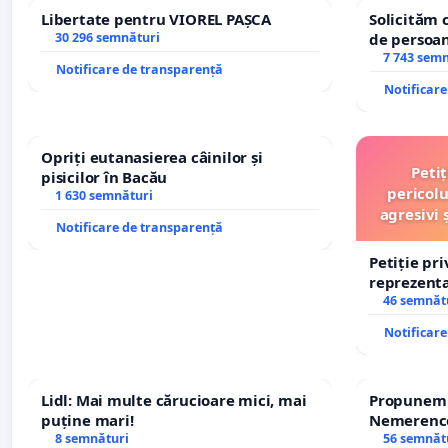
Libertate pentru VIOREL PAȘCA
Solicităm 
30 296 semnături
de persoan
7 743 sem
Notificare de transparență
Notificar
Opriți eutanasierea câinilor și
Peti
pisicilor în Bacău
pericolu
1 630 semnături
agresivi 
Notificare de transparență
Petiție pr
reprezentat
stăpân di
46 semnăt
Notificar
Lidl: Mai multe cărucioare mici, mai
Propunem r
puține mari!
Nemerenco 
8 semnături
Sanatatii
56 semnăt