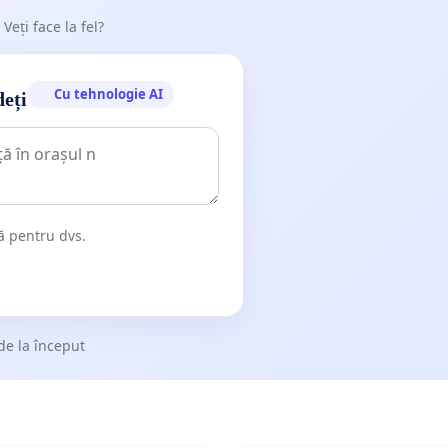
 Veți face la fel?
Cu tehnologie AI
deți
dă pentru dvs.
de la început