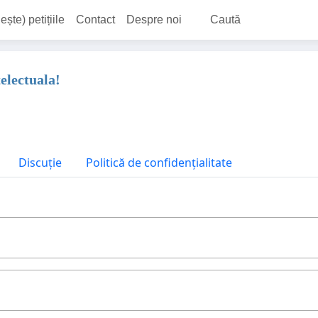
ește) petițiile
Contact
Despre noi
Caută
electuala!
Discuție
Politică de confidențialitate