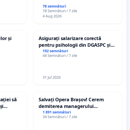
78 semnături
78 Semnături / 7 zile
4 Aug 2026
lor și
Asigurați salarizare corectă
pentru psihologii din DGASPC și
spitale
192 semnături
44 Semnături / 7 zile
31 Jul 2026
ației să
Salvați Opera Brașov! Cerem
și
demiterea managerului
e din
interimar, Petrean Lucian-Marius!
1 891 semnături
34 Semnături / 7 zile