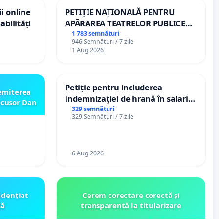
i online
PETIȚIE NAȚIONALĂ PENTRU
abilități
APĂRAREA TEATRELOR PUBLICE
DE REPERTORIU DIN ROMÂNIA
1 783 semnături
946 Semnături / 7 zile
1 Aug 2026
Petiție pentru includerea
emiterea
indemnizației de hrană în salariul
icusor Dan
de bază și protejarea gradațiilor
329 semnături
329 Semnături / 7 zile
de vechime pentru asistenții
personali
6 Aug 2026
idențiat
Cerem corectare corectă și
lă
transparentă la titularizare