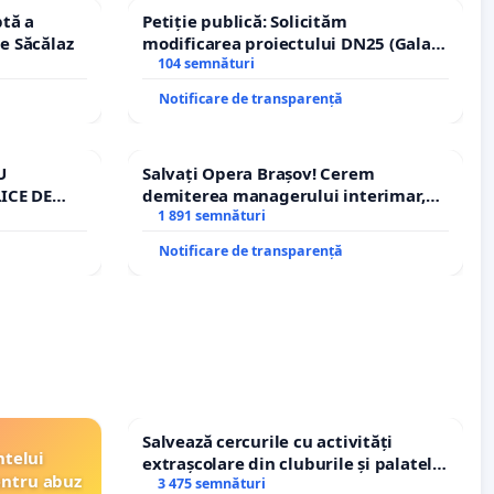
tă a
Petiție publică: Solicităm
le Săcălaz
modificarea proiectului DN25 (Galați
– Hanu Conachi) prin devierea
104 semnături
traseului în afara localităților!
Notificare de transparență
U
Salvați Opera Brașov! Cerem
ICE DE
demiterea managerului interimar,
A
Petrean Lucian-Marius!
1 891 semnături
Notificare de transparență
Salvează cercurile cu activități
ntelui
extrașcolare din cluburile și palatele
entru abuz
copiilor
3 475 semnături