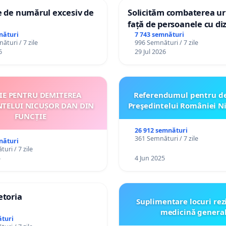
e de numărul excesiv de
Solicităm combaterea uri
față de persoanele cu diz
nături
7 743 semnături
ături / 7 zile
996 Semnături / 7 zile
6
29 Jul 2026
ȚIE PENTRU DEMITEREA
Referendumul pentru d
NTELUI NICUȘOR DAN DIN
Preşedintelui României N
FUNCȚIE
26 912 semnături
361 Semnături / 7 zile
nături
uri / 7 zile
5
4 Jun 2025
etoria
Suplimentare locuri rez
medicină genera
turi