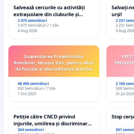
Salvează cercurile cu activități
Salvați-n
extrașcolare din cluburile și
urși!
palatele copiilor
3 475 semnături
2 231 sem
3 475 Semnături / 7 zile
2 231 Semn
4 Aug 2026
5 Aug 202
Suspendarea Președintelui
PETI
României, Nicușor Dan, pentru abuz
PREȘEDI
de funcție și discreditarea statului
48 496 semnături
2 166 sem
932 Semnături / 7 zile
509 Semnăt
1 Oct 2025
31 Jul 202
Petiție către CNCD privind
Stop cerș
injuriile, umilirea și discriminarea
persoanelor cu dizabilități de
264 semnături
561 semnă