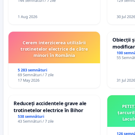
144 Semnături / 7 zile
129 Semnăt
către utilizatorul TikTok „Gorici”
1 Aug 2026
30 Jul 202
Obiecții 
Cerem interzicerea utilizării
modificar
trotinetelor electrice de către
General a
100 semnă
minori în România
55 Semnătu
5 283 semnături
69 Semnături / 7 zile
17 May 2026
31 Jul 202
Reduceți accidentele grave ale
PETIȚ
trotinetelor electrice în Bihor
țarcuri
538 semnături
Lacul
43 Semnături / 7 zile
comun
126 semnă