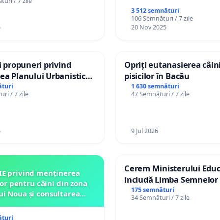
uri / 7 zile
3 512 semnături
106 Semnături / 7 zile
6
20 Nov 2025
și propuneri privind
Opriți eutanasierea câini
ea Planului Urbanistic
pisicilor în Bacău
l orașului Ialoveni
turi
1 630 semnături
ri / 7 zile
47 Semnături / 7 zile
6
9 Jul 2026
Cerem Ministerului Educ
IE privind menținerea
includă Limba Semnelor 
lor pentru câini din zona
alfabetul Braille în școlil
175 semnături
ui Noua și consultarea
34 Semnături / 7 zile
Republica Moldova!
ității înainte de orice
relocare
turi