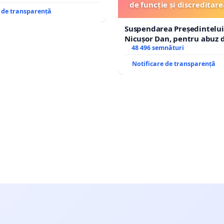
de funcție și discreditare
e de transparență
Suspendarea Președintelui
Nicușor Dan, pentru abuz d
și discreditarea statului
48 496 semnături
Notificare de transparență