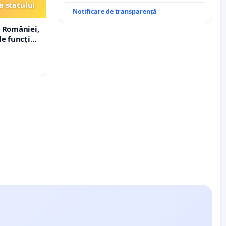
a statului
Notificare de transparență
 României,
e funcție