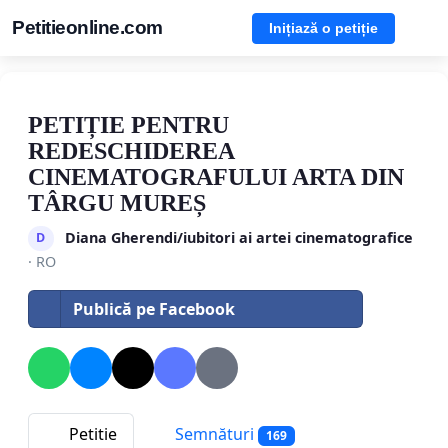
Petitieonline.com
Inițiază o petiție
PETIȚIE PENTRU
REDESCHIDEREA
CINEMATOGRAFULUI ARTA DIN
TÂRGU MUREȘ
Diana Gherendi/iubitori ai artei cinematografice
D
· RO
Publică pe Facebook
Petitie
Semnături
169