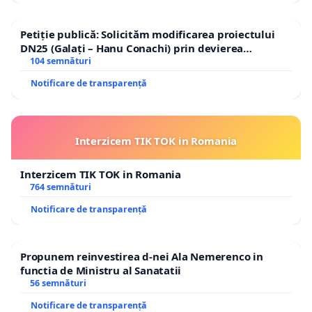
Petiție publică: Solicităm modificarea proiectului
DN25 (Galați – Hanu Conachi) prin devierea
traseului în afara localităților!
104 semnături
Notificare de transparență
Interzicem TIK TOK in Romania
Interzicem TIK TOK in Romania
764 semnături
Notificare de transparență
Propunem reinvestirea d-nei Ala Nemerenco in
functia de Ministru al Sanatatii
56 semnături
Notificare de transparență