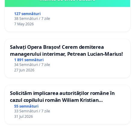
127 semnături
38 Semnături / 7 zile
7 May 2026
Salvați Opera Brașov! Cerem demiterea
managerului interimar, Petrean Lucian-Marius!
1 891 semnături
34 Semnături / 7 zile
27 Jun 2026
Solicităm implicarea autorităților române în
cazul copilului român Wiliam Kristian
Gheorghe, aflat în plasament în Danemarca de
55 semnături
33 Semnături / 7 zile
12 ani
31 Jul 2026