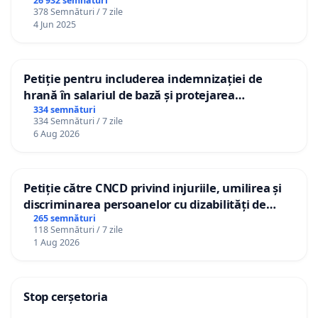
26 932 semnături
378 Semnături / 7 zile
4 Jun 2025
Petiție pentru includerea indemnizației de
hrană în salariul de bază și protejarea
gradațiilor de vechime pentru asistenții
334 semnături
334 Semnături / 7 zile
personali
6 Aug 2026
Petiție către CNCD privind injuriile, umilirea și
discriminarea persoanelor cu dizabilități de
către utilizatorul TikTok „Gorici”
265 semnături
118 Semnături / 7 zile
1 Aug 2026
Stop cerșetoria