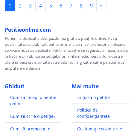
1
2
3
4
5
6
7
8
9
»
Petitieonline.com
Punem la dispoziția dvs. găzduirea gratis a petițiile online. Aveți
posibilitatea să publicați petiții online la un nivel profesional folosind
serviciile noastre dedicate. Petițiile noastre se regăsesc în mass media
în fiecare zi. Publicarea petițiilor prin intermediul serviciilor noastre
oferă impact și vizibilitate către publicul larg cât și către persoane ce
au putere de decizie
Ghiduri
Mai multe
Cum să începi o petiție
Inițiază o petiție
online
Politică de
Cum se scrie o petiție?
confidențialitate
Cum să promovați o
Gestionați cookie-urile