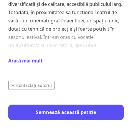
diversificată și de calitate, accesibilă publicului larg.
Totodată, în proximitatea sa funcționa Teatrul de
vară – un cinematograf în aer liber, un spațiu unic,
dotat cu tehnică de proiecție și foarte potrivit în
sezonul estival. Într-un oraș cu vocație
multiculturală și universitară, lipsa unui
cinematograf dedicat filmelor de artă și
Arată mai mult
evenimentelor culturale este o pierdere gravă
pentru viața comunității. Nu mai există, în acest
moment, o alternativă reală care să înlocuiască
Contactați autorul
acest centru cultural.
Prin prezenta petiție,
solicităm autorităților locale:
Să includă
redeschiderea Cinematografului Arta pe agenda de
priorități culturale ale municipiului; Să demareze
Semnează această petiție
demersurile administrative necesare pentru
reactivarea spațiului în beneficiul publicului; Să