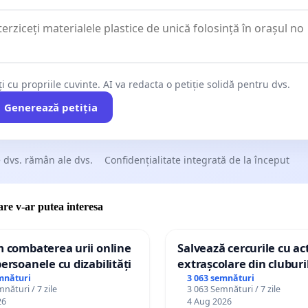
ți cu propriile cuvinte. AI va redacta o petiție solidă pentru dvs.
Generează petiția
 dvs. rămân ale dvs.
Confidențialitate integrată de la început
care v-ar putea interesa
m combaterea urii online
Salvează cercurile cu act
persoanele cu dizabilități
extrașcolare din cluburil
palatele copiilor
mnături
3 063 semnături
nături / 7 zile
3 063 Semnături / 7 zile
26
4 Aug 2026