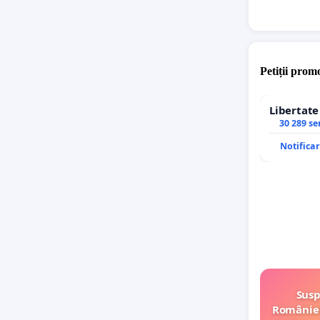
Petiții promo
Libertat
30 289 s
Notifica
Susp
României