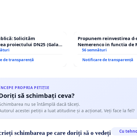
ublică: Solicităm
Propunem reinvestirea d-
ea proiectului DN25 (Galați
Nemerenco in functia de M
nachi) prin devierea
ături
Sanatatii
56 semnături
în afara localităților!
re de transparență
Notificare de transparență
ÎNCEPE PROPRIA PETIȚIE
Doriți să schimbați ceva?
Schimbarea nu se întâmplă dacă tăceți.
Autorul acestei petiții a luat atitudine și a acționat. Veți face la fel?
Cu tehno
rieți schimbarea pe care doriți să o vedeți