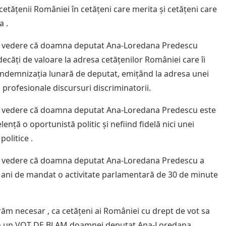
cetățenii României în cetățeni care merita și cetățeni care
a .
n vedere că doamna deputat Ana-Loredana Predescu
decăți de valoare la adresa cetățenilor României care îi
indemnizația lunară de deputat, emițând la adresa unei
 profesionale discursuri discriminatorii.
 vedere că doamna deputat Ana-Loredana Predescu este
lență o oportunistă politic și nefiind fidelă nici unei
politice .
n vedere că doamna deputat Ana-Loredana Predescu a
4 ani de mandat o activitate parlamentară de 30 de minute
ăm necesar , ca cetățeni ai României cu drept de vot sa
 un VOT DE BLAM doamnei deputat Ana-Loredana