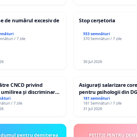
ne de numărul excesiv de
Stop cerșetoria
mnături
553 semnături
nături / 7 zile
370 Semnături / 7 zile
26
30 Jul 2026
către CNCD privind
Asigurați salarizare cor
, umilirea și discriminarea
pentru psihologii din D
lor cu dizabilități de
spitale
nături
181 semnături
turi / 7 zile
181 Semnături / 7 zile
lizatorul TikTok „Gorici”
26
31 Jul 2026
ndumul pentru demiterea
PETIȚIE PENTRU DEM