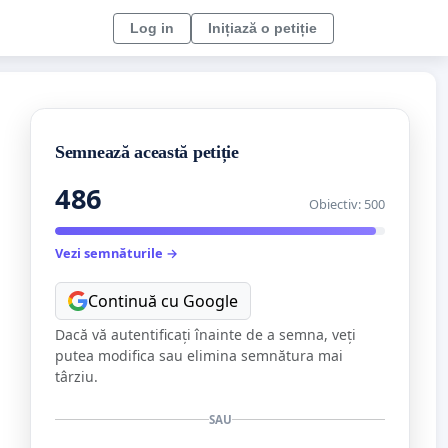
Log in
Inițiază o petiție
Semnează această petiție
486
Obiectiv: 500
Vezi semnăturile →
Continuă cu Google
Dacă vă autentificați înainte de a semna, veți
putea modifica sau elimina semnătura mai
târziu.
SAU