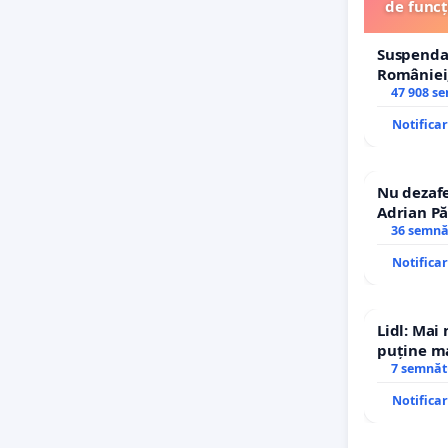
de funcț
Suspenda
României,
de funcți
47 908 s
Notifica
Nu dezafe
Adrian Pă
Icoanei! S
36 semnă
Notifica
Lidl: Mai
puține ma
7 semnăt
Notifica