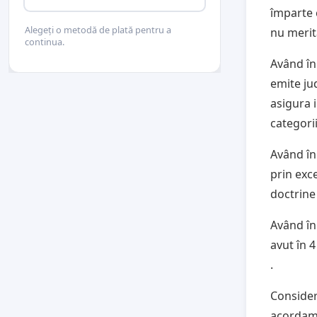
împarte 
Alegeți o metodă de plată pentru a
nu merit
continua.
Având î
emite ju
asigura 
categorii
Având în
prin exce
doctrine 
Având î
avut în 
.
Consider
acordam