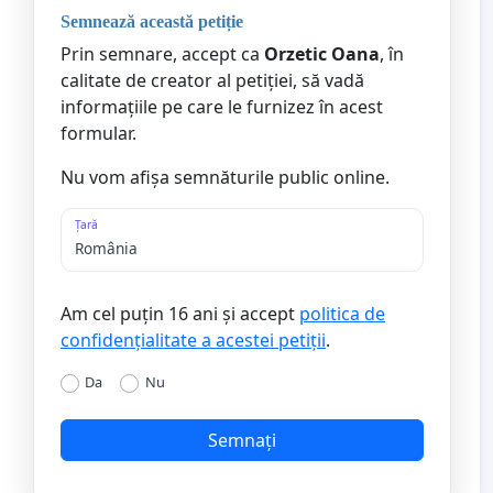
Semnează această petiție
Prin semnare, accept ca
Orzetic Oana
, în
calitate de creator al petiției, să vadă
informațiile pe care le furnizez în acest
formular.
Nu vom afișa semnăturile public online.
Țară
Am cel puțin 16 ani și accept
politica de
confidențialitate a acestei petiții
.
Da
Nu
Semnați