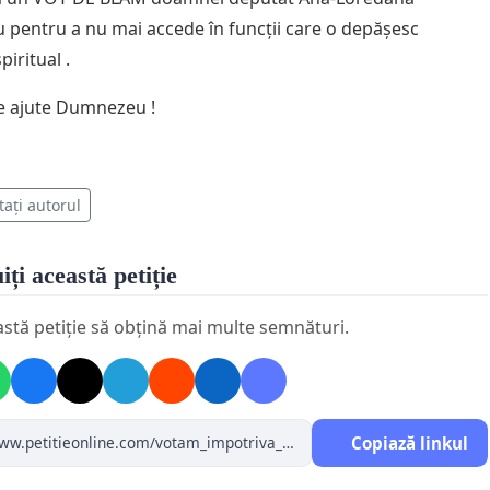
 pentru a nu mai accede în funcții care o depășesc
piritual .
e ajute Dumnezeu !
tați autorul
iți această petiție
astă petiție să obțină mai multe semnături.
Copiază linkul