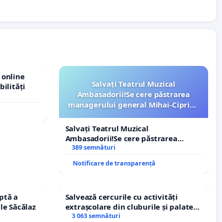
 online
Salvați Teatrul Muzical
bilități
Ambasadorii!Se cere păstrarea
managerului general Mihai-Ciprian
ROGOJAN
Salvați Teatrul Muzical
Ambasadorii!Se cere păstrarea
managerului general Mihai-Ciprian
389 semnături
ROGOJAN
Notificare de transparență
ptă a
Salvează cercurile cu activități
le Săcălaz
extrașcolare din cluburile și palatele
copiilor
3 063 semnături