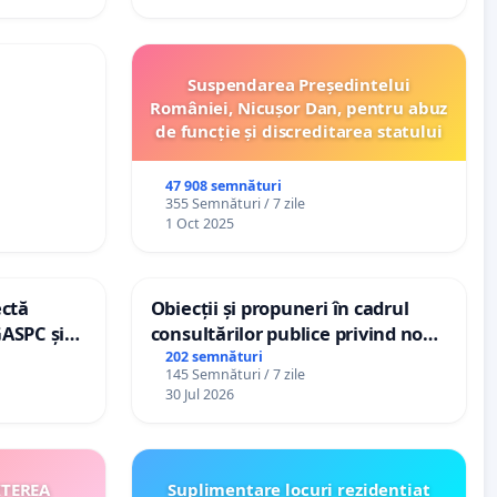
Suspendarea Președintelui
României, Nicușor Dan, pentru abuz
de funcție și discreditarea statului
47 908 semnături
355 Semnături / 7 zile
1 Oct 2025
ectă
Obiecții și propuneri în cadrul
GASPC și
consultărilor publice privind noul
Plan Urbanistic General (PUG)
202 semnături
145 Semnături / 7 zile
Ialoveni
30 Jul 2026
ITEREA
Suplimentare locuri rezidențiat