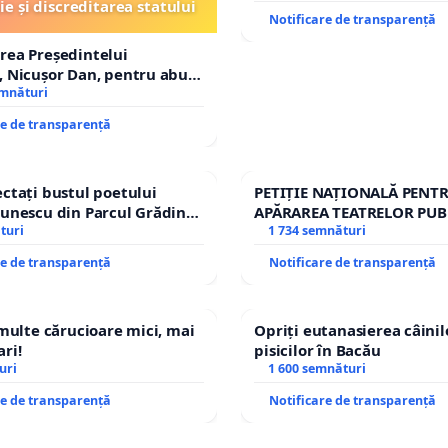
ie și discreditarea statului
Notificare de transparență
rea Președintelui
 Nicușor Dan, pentru abuz
e și discreditarea statului
emnături
re de transparență
ctați bustul poetului
PETIȚIE NAȚIONALĂ PENT
unescu din Parcul Grădina
APĂRAREA TEATRELOR PUB
top cenzurii culturale!
turi
REPERTORIU DIN ROMÂNI
1 734 semnături
re de transparență
Notificare de transparență
 multe cărucioare mici, mai
Opriți eutanasierea câinilo
ri!
pisicilor în Bacău
uri
1 600 semnături
re de transparență
Notificare de transparență