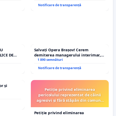
Notificare de transparență
RU
Salvați Opera Brașov! Cerem
LICE DE
demiterea managerului interimar,
A
Petrean Lucian-Marius!
1 890 semnături
Notificare de transparență
r și
Petiție privind eliminarea
pericolului reprezentat de câinii
agresivi și fără stăpân din comuna
Tunari
Petiție privind eliminarea