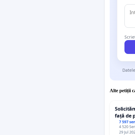
Scrie
Datele
Alte petiții 
Solicită
față de 
7 597 se
4 520 Sem
29 Jul 20