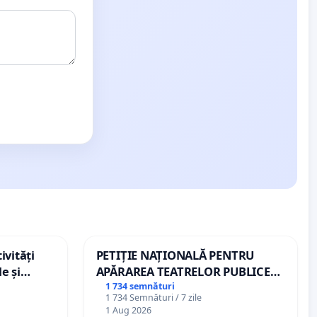
ivități
PETIȚIE NAȚIONALĂ PENTRU
e și
APĂRAREA TEATRELOR PUBLICE
DE REPERTORIU DIN ROMÂNIA
1 734 semnături
1 734 Semnături / 7 zile
1 Aug 2026