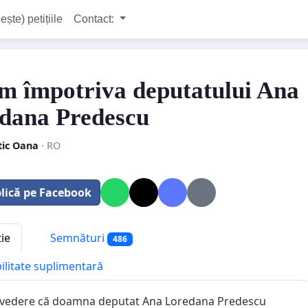
ește) petițiile
Contact:
m împotriva deputatului Ana
dana Predescu
tic Oana
· RO
lică pe Facebook
tie
Semnături
486
bilitate suplimentară
nvedere că doamna deputat Ana Loredana Predescu