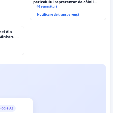
pericolului reprezentat de câinii
agresivi și fără stăpân din comuna
46 semnături
Tunari
Notificare de transparență
nei Ala
inistru al
logie AI