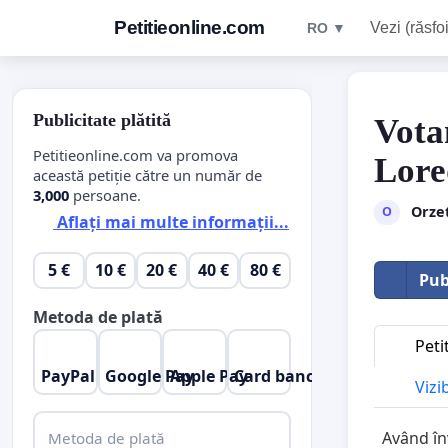
Petitieonline.com
Vezi (răsfoi
RO ▼
Publicitate plătită
Vota
Petitieonline.com va promova
Lore
această petiție către un număr de
3,000
persoane.
Orze
O
Aflați mai multe informații...
5 €
10 €
20 €
40 €
80 €
Pub
Metoda de plată
Peti
PayPal
Google Pay
Apple Pay
Card bancar
Vizi
Având î
Metoda de plată