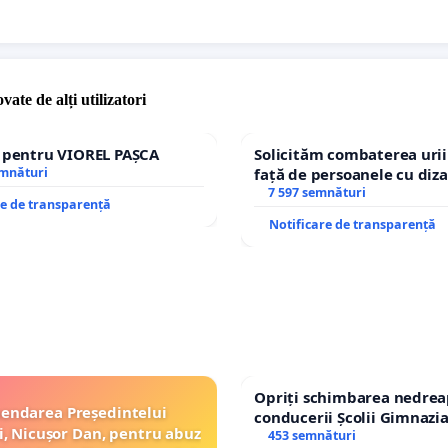
vate de alți utilizatori
e pentru VIOREL PAȘCA
Solicităm combaterea urii
emnături
față de persoanele cu diza
7 597 semnături
re de transparență
Notificare de transparență
Opriți schimbarea nedrea
endarea Președintelui
conducerii Școlii Gimnazia
, Nicușor Dan, pentru abuz
453 semnături