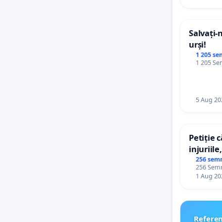
Salvați-
urși!
1 205 se
1 205 Sem
5 Aug 20
Petiție 
injuriile
persoane
256 sem
256 Semnă
către uti
1 Aug 20
Refere