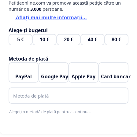
Petitieonline.com va promova această petiție către un
număr de
3,000
persoane.
Aflați mai multe informații...
Alege-ți bugetul
5 €
10 €
20 €
40 €
80 €
Metoda de plată
PayPal
Google Pay
Apple Pay
Card bancar
Metoda de plată
Alegeți o metodă de plată pentru a continua.