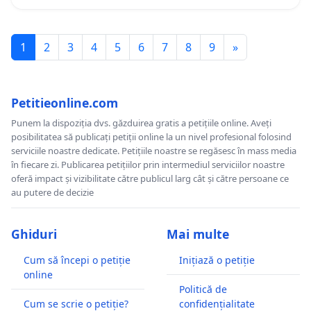
1
2
3
4
5
6
7
8
9
»
Petitieonline.com
Punem la dispoziția dvs. găzduirea gratis a petițiile online. Aveți
posibilitatea să publicați petiții online la un nivel profesional folosind
serviciile noastre dedicate. Petițiile noastre se regăsesc în mass media
în fiecare zi. Publicarea petițiilor prin intermediul serviciilor noastre
oferă impact și vizibilitate către publicul larg cât și către persoane ce
au putere de decizie
Ghiduri
Mai multe
Cum să începi o petiție
Inițiază o petiție
online
Politică de
Cum se scrie o petiție?
confidențialitate