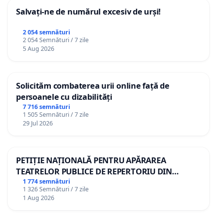
Salvați-ne de numărul excesiv de urși!
2 054 semnături
2 054 Semnături / 7 zile
5 Aug 2026
Solicităm combaterea urii online față de
persoanele cu dizabilități
7 716 semnături
1 505 Semnături / 7 zile
29 Jul 2026
PETIȚIE NAȚIONALĂ PENTRU APĂRAREA
TEATRELOR PUBLICE DE REPERTORIU DIN
ROMÂNIA
1 774 semnături
1 326 Semnături / 7 zile
1 Aug 2026