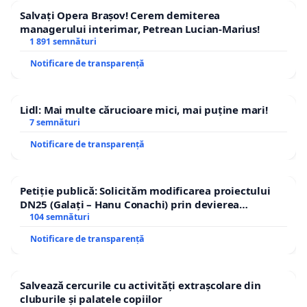
Salvați Opera Brașov! Cerem demiterea
managerului interimar, Petrean Lucian-Marius!
1 891 semnături
Notificare de transparență
Lidl: Mai multe cărucioare mici, mai puține mari!
7 semnături
Notificare de transparență
Petiție publică: Solicităm modificarea proiectului
DN25 (Galați – Hanu Conachi) prin devierea
traseului în afara localităților!
104 semnături
Notificare de transparență
Salvează cercurile cu activități extrașcolare din
cluburile și palatele copiilor