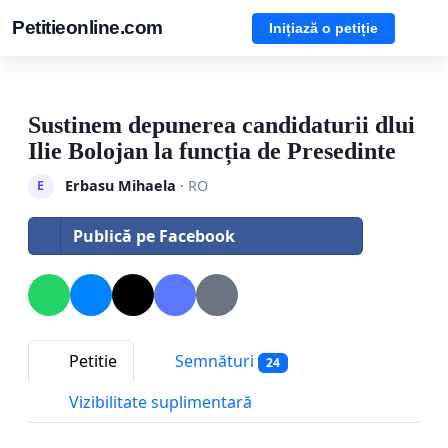
Petitieonline.com
Inițiază o petiție
Sustinem depunerea candidaturii dlui
Ilie Bolojan la funcția de Presedinte
Erbasu Mihaela
· RO
E
Publică pe Facebook
Petitie
Semnături
24
Vizibilitate suplimentară