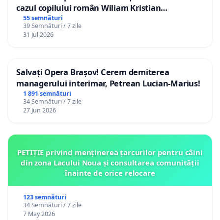
cazul copilului român Wiliam Kristian
Gheorghe, aflat în plasament în Danemarca de
55 semnături
39 Semnături / 7 zile
12 ani
31 Jul 2026
Salvați Opera Brașov! Cerem demiterea
managerului interimar, Petrean Lucian-Marius!
1 891 semnături
34 Semnături / 7 zile
27 Jun 2026
PETIȚIE privind menținerea țarcurilor pentru câini
din zona Lacului Noua și consultarea comunității
înainte de orice relocare
123 semnături
34 Semnături / 7 zile
7 May 2026