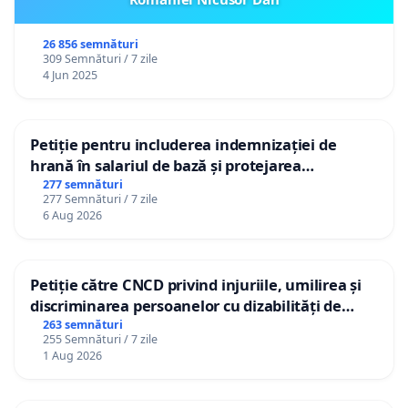
26 856 semnături
309 Semnături / 7 zile
4 Jun 2025
Petiție pentru includerea indemnizației de
hrană în salariul de bază și protejarea
gradațiilor de vechime pentru asistenții
277 semnături
277 Semnături / 7 zile
personali
6 Aug 2026
Petiție către CNCD privind injuriile, umilirea și
discriminarea persoanelor cu dizabilități de
către utilizatorul TikTok „Gorici”
263 semnături
255 Semnături / 7 zile
1 Aug 2026