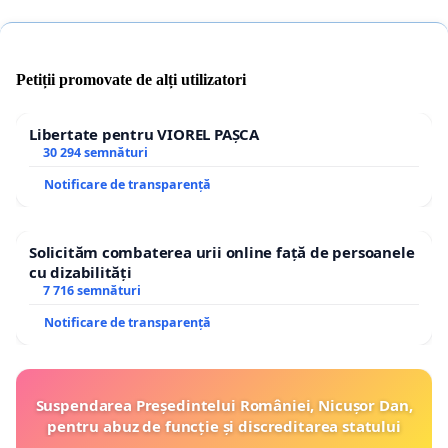
Petiții promovate de alți utilizatori
Libertate pentru VIOREL PAȘCA
30 294 semnături
Notificare de transparență
Solicităm combaterea urii online față de persoanele
cu dizabilități
7 716 semnături
Notificare de transparență
Suspendarea Președintelui României, Nicușor Dan,
pentru abuz de funcție și discreditarea statului