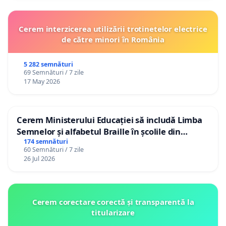
Cerem interzicerea utilizării trotinetelor electrice
de către minori în România
5 282 semnături
69 Semnături / 7 zile
17 May 2026
Cerem Ministerului Educației să includă Limba
Semnelor și alfabetul Braille în școlile din
Republica Moldova!
174 semnături
60 Semnături / 7 zile
26 Jul 2026
Cerem corectare corectă și transparentă la
titularizare