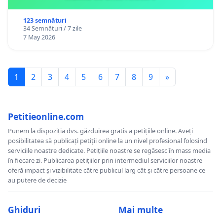
123 semnături
34 Semnături / 7 zile
7 May 2026
1
2
3
4
5
6
7
8
9
»
Petitieonline.com
Punem la dispoziția dvs. găzduirea gratis a petițiile online. Aveți
posibilitatea să publicați petiții online la un nivel profesional folosind
serviciile noastre dedicate. Petițiile noastre se regăsesc în mass media
în fiecare zi. Publicarea petițiilor prin intermediul serviciilor noastre
oferă impact și vizibilitate către publicul larg cât și către persoane ce
au putere de decizie
Ghiduri
Mai multe