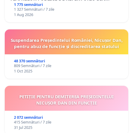
ROMÂNIA
1 775 semnături
1 327 Semnături / 7 zile
1 Aug 2026
Suspendarea Președintelui României, Nicușor Dan,
pentru abuz de funcție și discreditarea statului
48 370 semnături
809 Semnături / 7 zile
1 Oct 2025
PETIȚIE PENTRU DEMITEREA PREȘEDINTELUI
NICUȘOR DAN DIN FUNCȚIE
2 072 semnături
415 Semnături / 7 zile
31 Jul 2025