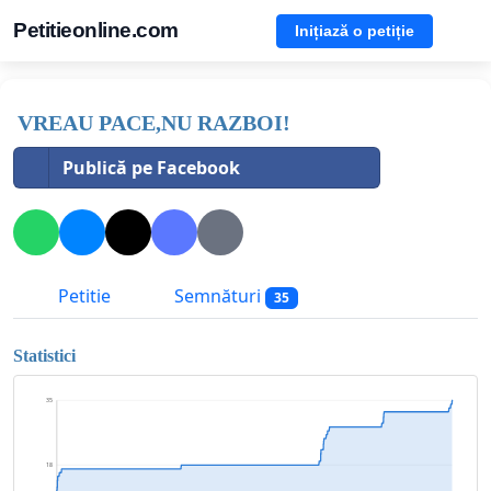
Petitieonline.com
Inițiază o petiție
VREAU PACE,NU RAZBOI!
Publică pe Facebook
Petitie
Semnături
35
Statistici
35
18