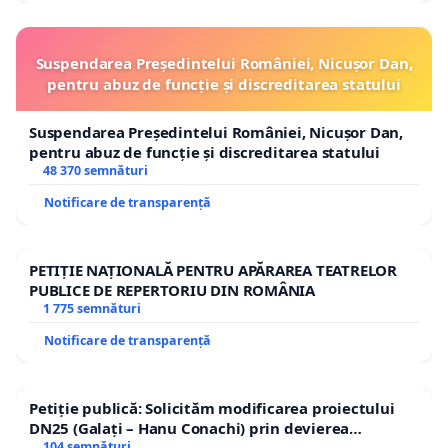
Suspendarea Președintelui României, Nicușor Dan,
pentru abuz de funcție și discreditarea statului
Suspendarea Președintelui României, Nicușor Dan,
pentru abuz de funcție și discreditarea statului
48 370 semnături
Notificare de transparență
PETIȚIE NAȚIONALĂ PENTRU APĂRAREA TEATRELOR
PUBLICE DE REPERTORIU DIN ROMÂNIA
1 775 semnături
Notificare de transparență
Petiție publică: Solicităm modificarea proiectului
DN25 (Galați – Hanu Conachi) prin devierea
traseului în afara localităților!
104 semnături