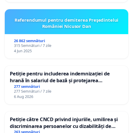
Referendumul pentru demiterea Preşedintelui
României Nicusor Dan
26 862 semnături
315 Semnături / 7 zile
4 Jun 2025
Petiție pentru includerea indemnizației de
hrană în salariul de bază și protejarea
gradațiilor de vechime pentru asistenții
277 semnături
277 Semnături / 7 zile
personali
6 Aug 2026
Petiție către CNCD privind injuriile, umilirea și
discriminarea persoanelor cu dizabilități de
către utilizatorul TikTok „Gorici”
263 semnături