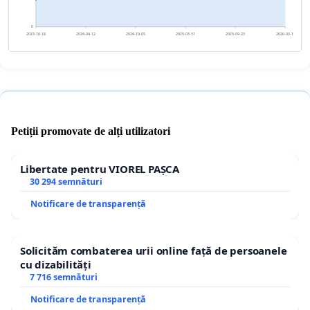
0
2023-10-18
2024-04-12
2024-10-05
2025-03-31
2025-09-23
2026-03-19
Petiții promovate de alți utilizatori
Libertate pentru VIOREL PAȘCA
30 294 semnături
Notificare de transparență
Solicităm combaterea urii online față de persoanele
cu dizabilități
7 716 semnături
Notificare de transparență