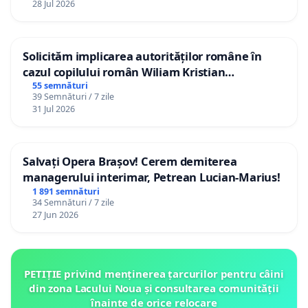
28 Jul 2026
Solicităm implicarea autorităților române în
cazul copilului român Wiliam Kristian
Gheorghe, aflat în plasament în Danemarca de
55 semnături
39 Semnături / 7 zile
12 ani
31 Jul 2026
Salvați Opera Brașov! Cerem demiterea
managerului interimar, Petrean Lucian-Marius!
1 891 semnături
34 Semnături / 7 zile
27 Jun 2026
PETIȚIE privind menținerea țarcurilor pentru câini
din zona Lacului Noua și consultarea comunității
înainte de orice relocare