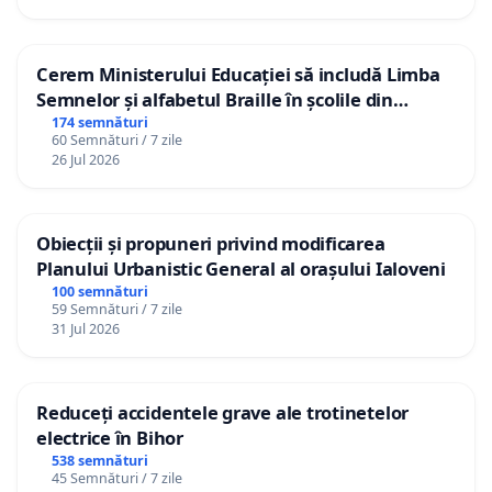
Cerem Ministerului Educației să includă Limba
Semnelor și alfabetul Braille în școlile din
Republica Moldova!
174 semnături
60 Semnături / 7 zile
26 Jul 2026
Obiecții și propuneri privind modificarea
Planului Urbanistic General al orașului Ialoveni
100 semnături
59 Semnături / 7 zile
31 Jul 2026
Reduceți accidentele grave ale trotinetelor
electrice în Bihor
538 semnături
45 Semnături / 7 zile