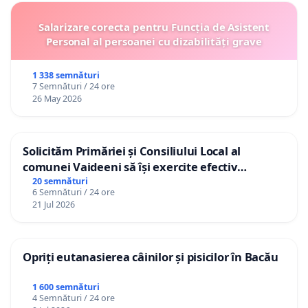
Salarizare corecta pentru Funcția de Asistent
Personal al persoanei cu dizabilități grave
1 338 semnături
7 Semnături / 24 ore
26 May 2026
Solicităm Primăriei și Consiliului Local al
comunei Vaideeni să își exercite efectiv
atribuțiile legale și să reprezinte interesele
20 semnături
6 Semnături / 24 ore
cetățenilor în raport cu APAVIL S.A, operatorul
21 Jul 2026
serviciului de apă!
Opriți eutanasierea câinilor și pisicilor în Bacău
1 600 semnături
4 Semnături / 24 ore