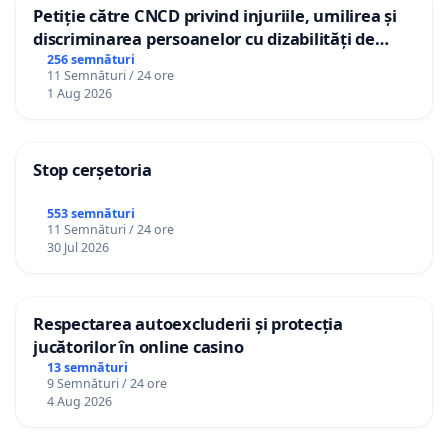
Petiție către CNCD privind injuriile, umilirea și
discriminarea persoanelor cu dizabilități de
către utilizatorul TikTok „Gorici”
256 semnături
11 Semnături / 24 ore
1 Aug 2026
Stop cerșetoria
553 semnături
11 Semnături / 24 ore
30 Jul 2026
Respectarea autoexcluderii și protecția
jucătorilor în online casino
13 semnături
9 Semnături / 24 ore
4 Aug 2026