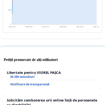
5 899
0
2021-05-16
2021-06-23
2021-07-31
2021-09-08
2021-10-16
2021-11-23
Petiții promovate de alți utilizatori
Libertate pentru VIOREL PAȘCA
30 289 semnături
Notificare de transparență
Solicităm combaterea urii online față de persoanele
cu dizabilități