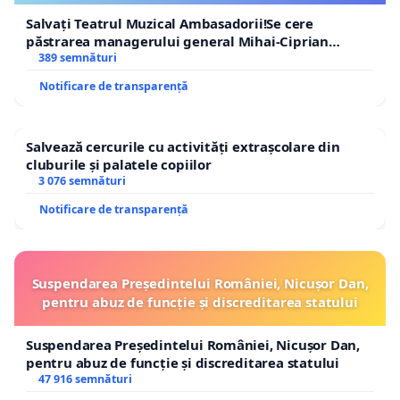
Salvați Teatrul Muzical Ambasadorii!Se cere
păstrarea managerului general Mihai-Ciprian
ROGOJAN
389 semnături
Notificare de transparență
Salvează cercurile cu activități extrașcolare din
cluburile și palatele copiilor
3 076 semnături
Notificare de transparență
Suspendarea Președintelui României, Nicușor Dan,
pentru abuz de funcție și discreditarea statului
Suspendarea Președintelui României, Nicușor Dan,
pentru abuz de funcție și discreditarea statului
47 916 semnături