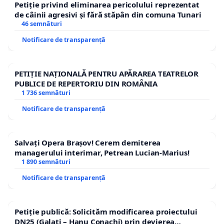
Petiție privind eliminarea pericolului reprezentat
de câinii agresivi și fără stăpân din comuna Tunari
46 semnături
Notificare de transparență
PETIȚIE NAȚIONALĂ PENTRU APĂRAREA TEATRELOR
PUBLICE DE REPERTORIU DIN ROMÂNIA
1 736 semnături
Notificare de transparență
Salvați Opera Brașov! Cerem demiterea
managerului interimar, Petrean Lucian-Marius!
1 890 semnături
Notificare de transparență
Petiție publică: Solicităm modificarea proiectului
DN25 (Galați – Hanu Conachi) prin devierea