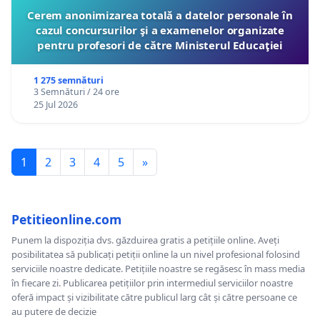
Cerem anonimizarea totală a datelor personale în
cazul concursurilor şi a examenelor organizate
pentru profesori de către Ministerul Educaţiei
1 275 semnături
3 Semnături / 24 ore
25 Jul 2026
1
2
3
4
5
»
Petitieonline.com
Punem la dispoziția dvs. găzduirea gratis a petițiile online. Aveți
posibilitatea să publicați petiții online la un nivel profesional folosind
serviciile noastre dedicate. Petițiile noastre se regăsesc în mass media
în fiecare zi. Publicarea petițiilor prin intermediul serviciilor noastre
oferă impact și vizibilitate către publicul larg cât și către persoane ce
au putere de decizie