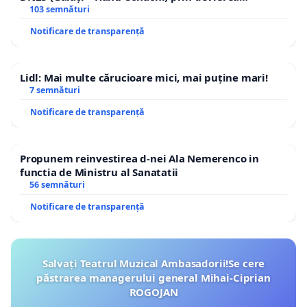
traseului în afara localităților!
103 semnături
Notificare de transparență
Lidl: Mai multe cărucioare mici, mai puține mari!
7 semnături
Notificare de transparență
Propunem reinvestirea d-nei Ala Nemerenco in
functia de Ministru al Sanatatii
56 semnături
Notificare de transparență
Salvați Teatrul Muzical Ambasadorii!Se cere
păstrarea managerului general Mihai-Ciprian
ROGOJAN