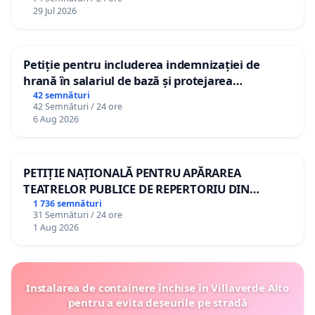
29 Jul 2026
Petiție pentru includerea indemnizației de
hrană în salariul de bază și protejarea
gradațiilor de vechime pentru asistenții
42 semnături
42 Semnături / 24 ore
personali
6 Aug 2026
PETIȚIE NAȚIONALĂ PENTRU APĂRAREA
TEATRELOR PUBLICE DE REPERTORIU DIN
ROMÂNIA
1 736 semnături
31 Semnături / 24 ore
1 Aug 2026
Instalarea de containere închise în Villaverde Alto
pentru a evita deșeurile pe stradă