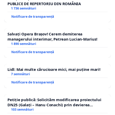
PUBLICE DE REPERTORIU DIN ROMÂNIA
1 736 semnături
Notificare de transparență
Salvați Opera Brașov! Cerem demiterea
managerului interimar, Petrean Lucian-Marius!
1 890 semnături
Notificare de transparență
Lidl: Mai multe cărucioare mici, mai puține mari!
7 semnături
Notificare de transparență
Petiție publică: Solicităm modificarea proiectului
DN25 (Galați – Hanu Conachi) prin devierea
traseului în afara localităților!
103 semnături