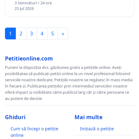
3 Semnături / 24 ore
25 Jul 2026
1
2
3
4
5
»
Petitieonline.com
Punem la dispoziția dvs. găzduirea gratis a petițiile online. Aveți
posibilitatea să publicați petiții online la un nivel profesional folosind
serviciile noastre dedicate. Petițiile noastre se regăsesc în mass media
în fiecare zi. Publicarea petițiilor prin intermediul serviciilor noastre
oferă impact și vizibilitate către publicul larg cât și către persoane ce
au putere de decizie
Ghiduri
Mai multe
Cum să începi o petiție
Inițiază o petiție
online