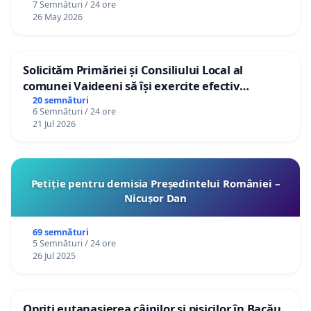
7 Semnături / 24 ore
26 May 2026
Solicităm Primăriei și Consiliului Local al
comunei Vaideeni să își exercite efectiv
atribuțiile legale și să reprezinte interesele
20 semnături
6 Semnături / 24 ore
cetățenilor în raport cu APAVIL S.A, operatorul
21 Jul 2026
serviciului de apă!
Petiție pentru demisia Președintelui României –
Nicușor Dan
69 semnături
5 Semnături / 24 ore
26 Jul 2025
Opriți eutanasierea câinilor și pisicilor în Bacău