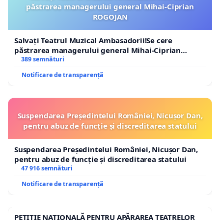
păstrarea managerului general Mihai-Ciprian
ROGOJAN
Salvați Teatrul Muzical Ambasadorii!Se cere
păstrarea managerului general Mihai-Ciprian
ROGOJAN
389 semnături
Notificare de transparență
Suspendarea Președintelui României, Nicușor Dan,
pentru abuz de funcție și discreditarea statului
Suspendarea Președintelui României, Nicușor Dan,
pentru abuz de funcție și discreditarea statului
47 916 semnături
Notificare de transparență
PETIȚIE NAȚIONALĂ PENTRU APĂRAREA TEATRELOR