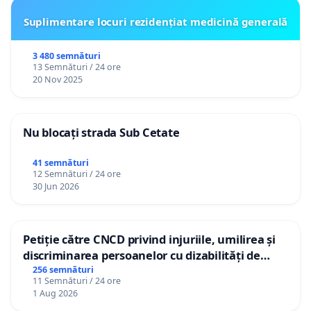
Suplimentare locuri rezidențiat medicină generală
3 480 semnături
13 Semnături / 24 ore
20 Nov 2025
Nu blocați strada Sub Cetate
41 semnături
12 Semnături / 24 ore
30 Jun 2026
Petiție către CNCD privind injuriile, umilirea și
discriminarea persoanelor cu dizabilități de
către utilizatorul TikTok „Gorici”
256 semnături
11 Semnături / 24 ore
1 Aug 2026