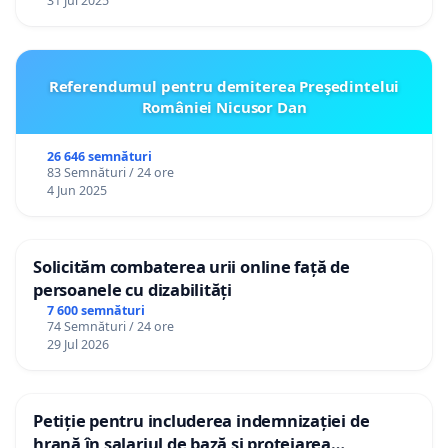
31 Jul 2025
Referendumul pentru demiterea Preşedintelui
României Nicusor Dan
26 646 semnături
83 Semnături / 24 ore
4 Jun 2025
Solicităm combaterea urii online față de
persoanele cu dizabilități
7 600 semnături
74 Semnături / 24 ore
29 Jul 2026
Petiție pentru includerea indemnizației de
hrană în salariul de bază și protejarea