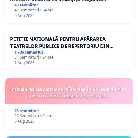
gradațiilor de vechime pentru asistenții
43 semnături
43 Semnături / 24 ore
personali
6 Aug 2026
PETIȚIE NAȚIONALĂ PENTRU APĂRAREA
TEATRELOR PUBLICE DE REPERTORIU DIN
ROMÂNIA
1 736 semnături
31 Semnături / 24 ore
1 Aug 2026
Instalarea de containere închise în Villaverde Alto
pentru a evita deșeurile pe stradă
23 semnături
23 Semnături / 24 ore
6 Aug 2026