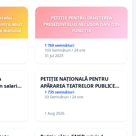
ntelui
PETIȚIE PENTRU DEMITEREA
entru abuz
PREȘEDINTELUI NICUȘOR DAN DIN
a statului
FUNCȚIE
1 769 semnături
103 Semnături / 24 ore
31 Jul 2025
a
PETIȚIE NAȚIONALĂ PENTRU
n salariul
APĂRAREA TEATRELOR PUBLICE
dațiilor
DE REPERTORIU DIN ROMÂNIA
1 735 semnături
33 Semnături / 24 ore
nții
1 Aug 2026