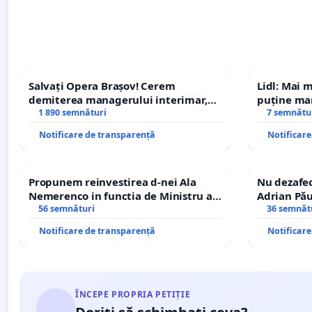
Salvați Opera Brașov! Cerem
Lidl: Mai 
demiterea managerului interimar,
puține mar
Petrean Lucian-Marius!
1 890 semnături
7 semnătu
Notificare de transparență
Notificar
Propunem reinvestirea d-nei Ala
Nu dezafec
Nemerenco in functia de Ministru al
Adrian Pău
Sanatatii
56 semnături
Icoanei! St
36 semnăt
Notificare de transparență
Notificar
ÎNCEPE PROPRIA PETIȚIE