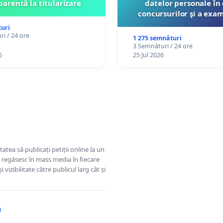
parentă la titularizare
datelor personale în 
concursurilor şi a exa
organizate pentru prof
uri
către Ministerul Educ
i / 24 ore
1 275 semnături
3 Semnături / 24 ore
6
25 Jul 2026
tatea să publicați petiții online la un
se regăsesc în mass media în fiecare
 vizibilitate către publicul larg cât și
e