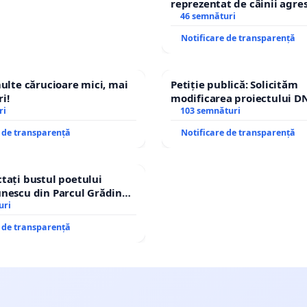
reprezentat de câinii agresi
stăpân din comuna Tunari
46 semnături
Notificare de transparență
multe cărucioare mici, mai
Petiție publică: Solicităm
i!
modificarea proiectului DN
ri
– Hanu Conachi) prin devi
103 semnături
traseului în afara localități
e de transparență
Notificare de transparență
tați bustul poetului
nescu din Parcul Grădina
op cenzurii culturale!
uri
e de transparență