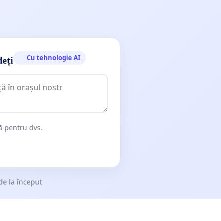
Cu tehnologie AI
deți
dă pentru dvs.
de la început