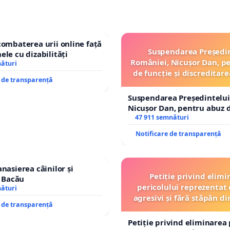
combaterea urii online față
Suspendarea Președi
ele cu dizabilități
României, Nicușor Dan, p
nături
de funcție și discreditare
e de transparență
Suspendarea Președintelui
Nicușor Dan, pentru abuz d
și discreditarea statului
47 911 semnături
Notificare de transparență
nasierea câinilor și
Petiție privind elimi
n Bacău
pericolului reprezentat 
nături
agresivi și fără stăpân 
e de transparență
Tunari
Petiție privind eliminarea 