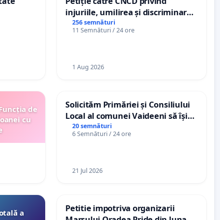
tate
Petiție către CNCD privind
injuriile, umilirea și discriminarea
persoanelor cu dizabilități de
256 semnături
11 Semnături / 24 ore
către utilizatorul TikTok „Gorici”
1 Aug 2026
Solicităm Primăriei și Consiliului
 Funcția de
Local al comunei Vaideeni să își
soanei cu
exercite efectiv atribuțiile legale
20 semnături
e
6 Semnături / 24 ore
și să reprezinte interesele
cetățenilor în raport cu APAVIL
S.A, operatorul serviciului de apă!
21 Jul 2026
Petitie impotriva organizarii
otală a
Marsului Oradea Pride din luna