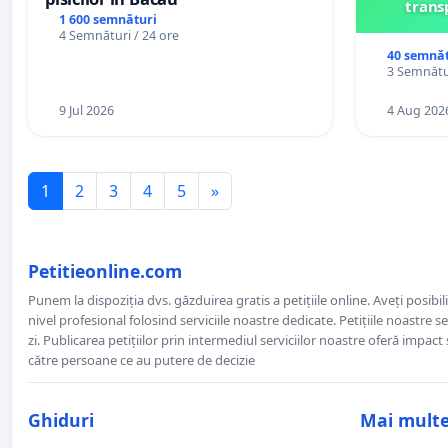
trans
1 600 semnături
4 Semnături / 24 ore
40 semnăt
3 Semnătur
9 Jul 2026
4 Aug 202
1
2
3
4
5
»
Petitieonline.com
Punem la dispoziția dvs. găzduirea gratis a petițiile online. Aveți posibili
nivel profesional folosind serviciile noastre dedicate. Petițiile noastre 
zi. Publicarea petițiilor prin intermediul serviciilor noastre oferă impact și
către persoane ce au putere de decizie
Ghiduri
Mai mult