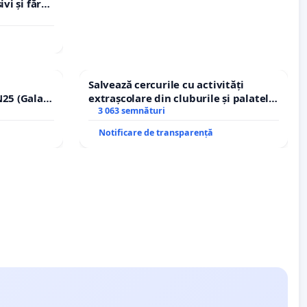
vi și fără
Salvează cercurile cu activități
25 (Galați
extrașcolare din cluburile și palatele
erea
copiilor
3 063 semnături
lor!
Notificare de transparență