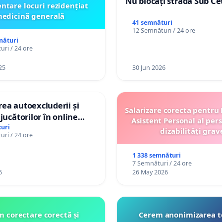
Nu blocați strada Sub Ce
ntare locuri rezidențiat
edicină generală
41 semnături
12 Semnături / 24 ore
nături
ri / 24 ore
25
30 Jun 2026
ea autoexcluderii și
Salarizare corecta pentru
jucătorilor în online
Asistent Personal al per
uri
dizabilități grav
ri / 24 ore
1 338 semnături
7 Semnături / 24 ore
6
26 May 2026
 corectare corectă și
Cerem anonimizarea t