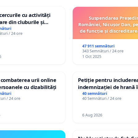
ercurile cu activități
Suspendarea Președi
are din cluburile și
României, Nicușor Dan, p
opiilor
nături
de funcție și discreditare
uri / 24 ore
47 911 semnături
343 Semnături / 24 ore
6
1 Oct 2025
 combaterea urii online
Petiție pentru includere
ersoanele cu dizabilități
indemnizației de hrană î
de bază și protejarea gra
nături
40 semnături
ri / 24 ore
40 Semnături / 24 ore
de vechime pentru asiste
personali
6
6 Aug 2026