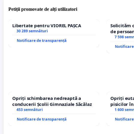
Petiții promovate de alți utilizatori
Libertate pentru VIOREL PAȘCA
Solicităm 
30 289 semnături
de persoan
7 598 sem
Notificare de transparență
Notificar
Opriți schimbarea nedreaptă a
Opriți euta
conducerii Școlii Gimnaziale Săcălaz
pisicilor î
453 semnături
1 600 sem
Notificare de transparență
Notificar