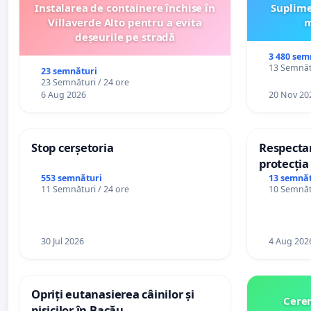
Instalarea de containere închise în
Suplime
Villaverde Alto pentru a evita
m
deșeurile pe stradă
3 480 sem
13 Semnătu
23 semnături
23 Semnături / 24 ore
6 Aug 2026
20 Nov 20
Stop cerșetoria
Respectar
protecția 
casino
553 semnături
13 semnăt
11 Semnături / 24 ore
10 Semnătu
30 Jul 2026
4 Aug 202
Opriți eutanasierea câinilor și
Cerem
pisicilor în Bacău