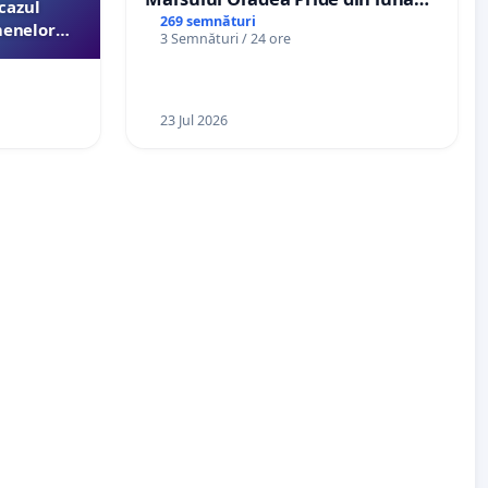
cazul
Iulie 2026
269 semnături
menelor
3 Semnături / 24 ore
esori de
aţiei
23 Jul 2026