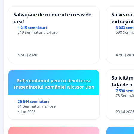
Salvați-ne de numărul excesiv de
Salvează c
urși!
extrașcol
palatele c
1 215 semnături
3 063 sem
719 Semnături / 24 ore
598 Semnăt
5 Aug 2026
4 Aug 202
Solicităm
Referendumul pentru demiterea
față de p
Preşedintelui României Nicusor Dan
7 598 sem
73 Semnătu
26 644 semnături
81 Semnături / 24 ore
4 Jun 2025
29 Jul 202