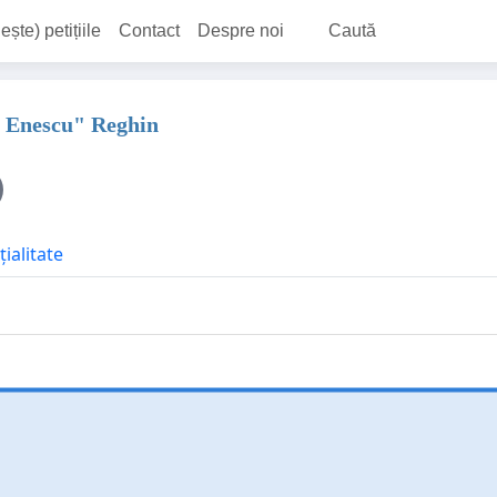
ește) petițiile
Contact
Despre noi
Caută
e Enescu" Reghin
ialitate