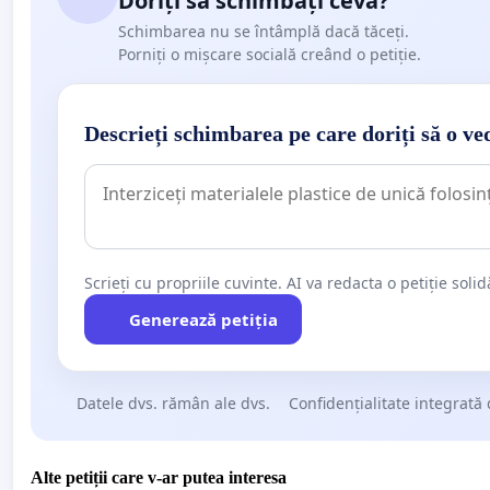
Doriți să schimbați ceva?
Schimbarea nu se întâmplă dacă tăceți.
Porniți o mișcare socială creând o petiție.
Descrieți schimbarea pe care doriți să o ve
Scrieți cu propriile cuvinte. AI va redacta o petiție soli
Generează petiția
Datele dvs. rămân ale dvs.
Confidențialitate integrată 
Alte petiții care v-ar putea interesa