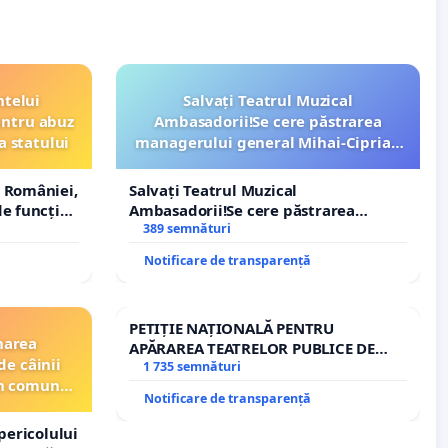
ntelui
Salvați Teatrul Muzical
entru abuz
Ambasadorii!Se cere păstrarea
a statului
managerului general Mihai-Ciprian
ROGOJAN
 României,
Salvați Teatrul Muzical
e funcție
Ambasadorii!Se cere păstrarea
managerului general Mihai-Ciprian
389 semnături
ROGOJAN
Notificare de transparență
PETIȚIE NAȚIONALĂ PENTRU
narea
APĂRAREA TEATRELOR PUBLICE DE
de câinii
REPERTORIU DIN ROMÂNIA
1 735 semnături
din comuna
Notificare de transparență
pericolului