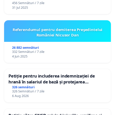
456 Semnături / 7 zile
31 Jul 2025
Referendumul pentru demiterea Preşedintelui
României Nicusor Dan
26 882 semnături
332 Semnături / 7 zile
4 Jun 2025
Petiție pentru includerea indemnizației de
hrană în salariul de bază și protejarea
gradațiilor de vechime pentru asistenții
326 semnături
326 Semnături / 7 zile
personali
6 Aug 2026