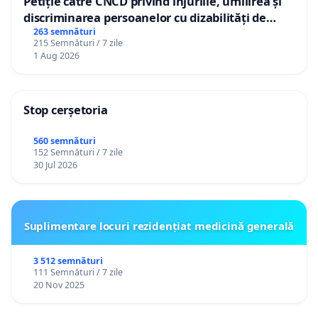
Petiție către CNCD privind injuriile, umilirea și
discriminarea persoanelor cu dizabilități de
către utilizatorul TikTok „Gorici”
263 semnături
215 Semnături / 7 zile
1 Aug 2026
Stop cerșetoria
560 semnături
152 Semnături / 7 zile
30 Jul 2026
Suplimentare locuri rezidențiat medicină generală
3 512 semnături
111 Semnături / 7 zile
20 Nov 2025