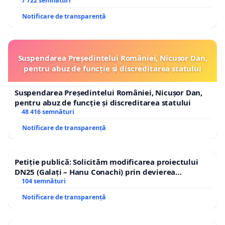
7 722 semnături
Notificare de transparență
Suspendarea Președintelui României, Nicușor Dan,
pentru abuz de funcție și discreditarea statului
Suspendarea Președintelui României, Nicușor Dan,
pentru abuz de funcție și discreditarea statului
48 416 semnături
Notificare de transparență
Petiție publică: Solicităm modificarea proiectului
DN25 (Galați – Hanu Conachi) prin devierea
traseului în afara localităților!
104 semnături
Notificare de transparență