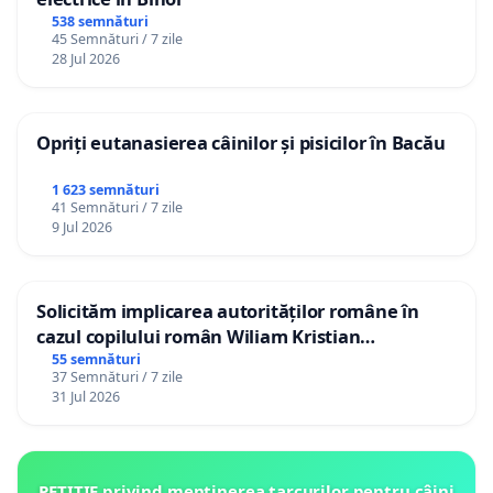
538 semnături
45 Semnături / 7 zile
28 Jul 2026
Opriți eutanasierea câinilor și pisicilor în Bacău
1 623 semnături
41 Semnături / 7 zile
9 Jul 2026
Solicităm implicarea autorităților române în
cazul copilului român Wiliam Kristian
Gheorghe, aflat în plasament în Danemarca de
55 semnături
37 Semnături / 7 zile
12 ani
31 Jul 2026
PETIȚIE privind menținerea țarcurilor pentru câini