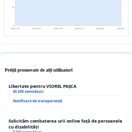
56
0
2024-11-05
2024-12-12
2025-01-18
2025-02-23
2025-04-01
2025-05-08
Petiții promovate de alți utilizatori
Libertate pentru VIOREL PAȘCA
30 295 semnături
Notificare de transparență
Solicităm combaterea urii online față de persoanele
cu dizabilități