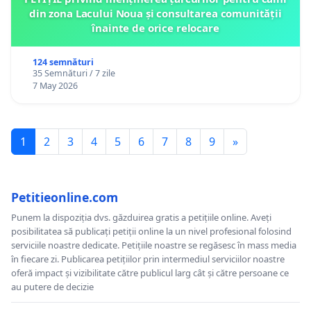
din zona Lacului Noua și consultarea comunității
înainte de orice relocare
124 semnături
35 Semnături / 7 zile
7 May 2026
1
2
3
4
5
6
7
8
9
»
Petitieonline.com
Punem la dispoziția dvs. găzduirea gratis a petițiile online. Aveți
posibilitatea să publicați petiții online la un nivel profesional folosind
serviciile noastre dedicate. Petițiile noastre se regăsesc în mass media
în fiecare zi. Publicarea petițiilor prin intermediul serviciilor noastre
oferă impact și vizibilitate către publicul larg cât și către persoane ce
au putere de decizie