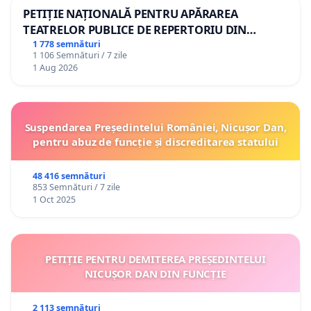
PETIȚIE NAȚIONALĂ PENTRU APĂRAREA
TEATRELOR PUBLICE DE REPERTORIU DIN
ROMÂNIA
1 778 semnături
1 106 Semnături / 7 zile
1 Aug 2026
Suspendarea Președintelui României, Nicușor Dan,
pentru abuz de funcție și discreditarea statului
48 416 semnături
853 Semnături / 7 zile
1 Oct 2025
PETIȚIE PENTRU DEMITEREA PREȘEDINTELUI
NICUȘOR DAN DIN FUNCȚIE
2 113 semnături