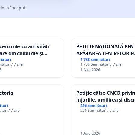
de la început
ercurile cu activități
PETIȚIE NAȚIONALĂ PE
are din cluburile și
APĂRAREA TEATRELOR P
opiilor
DE REPERTORIU DIN RO
nături
1 738 semnături
ături / 7 zile
1 738 Semnături / 7 zile
6
1 Aug 2026
etoria
Petiție către CNCD privi
injuriile, umilirea și dis
persoanelor cu dizabilită
turi
256 semnături
uri / 7 zile
256 Semnături / 7 zile
către utilizatorul TikTok 
6
1 Aug 2026