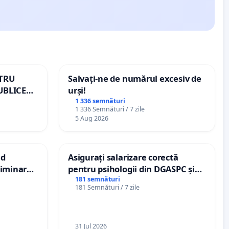
NTRU
Salvați-ne de numărul excesiv de
UBLICE
urși!
MÂNIA
1 336 semnături
1 336 Semnături / 7 zile
5 Aug 2026
nd
Asigurați salarizare corectă
criminarea
pentru psihologii din DGASPC și
ți de
spitale
181 semnături
181 Semnături / 7 zile
„Gorici”
31 Jul 2026