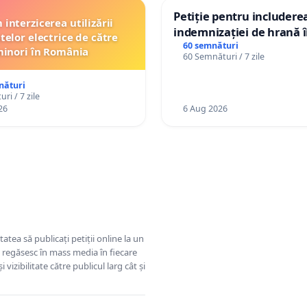
Petiție pentru includere
interzicerea utilizării
indemnizației de hrană î
telor electrice de către
de bază și protejarea gra
60 semnături
inori în România
60 Semnături / 7 zile
de vechime pentru asiste
personali
nături
ri / 7 zile
26
6 Aug 2026
tatea să publicați petiții online la un
se regăsesc în mass media în fiecare
 vizibilitate către publicul larg cât și