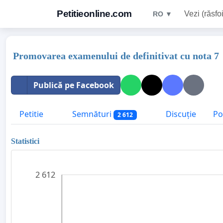
Petitieonline.com
Vezi (răsfoi
RO ▼
Promovarea examenului de definitivat cu nota 7
Publică pe Facebook
Petitie
Semnături
Discuție
Po
2 612
Statistici
2 612