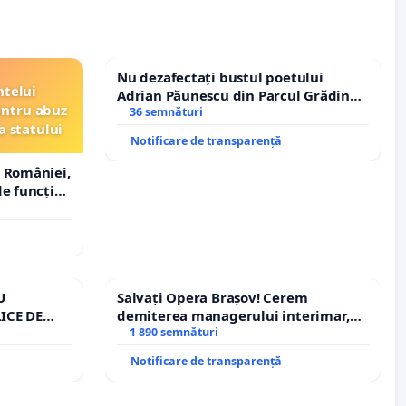
Nu dezafectați bustul poetului
ntelui
Adrian Păunescu din Parcul Grădina
entru abuz
Icoanei! Stop cenzurii culturale!
36 semnături
a statului
Notificare de transparență
 României,
e funcție
U
Salvați Opera Brașov! Cerem
ICE DE
demiterea managerului interimar,
A
Petrean Lucian-Marius!
1 890 semnături
Notificare de transparență