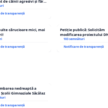
 de câinii agresivi și fără
n comuna Tunari
uri
e de transparență
multe cărucioare mici, mai
Petiție publică: Solicităm
i!
modificarea proiectului DN
ri
– Hanu Conachi) prin devi
103 semnături
traseului în afara localități
e de transparență
Notificare de transparență
himbarea nedreaptă a
 Școlii Gimnaziale Săcălaz
turi
e de transparență