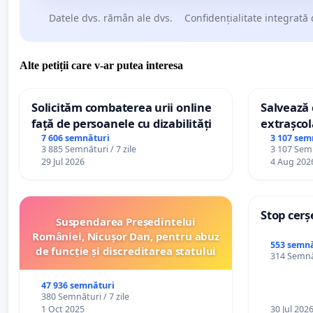
Datele dvs. rămân ale dvs.
Confidențialitate integrată 
Alte petiții care v-ar putea interesa
Solicităm combaterea urii online
Salvează c
față de persoanele cu dizabilități
extrașcol
palatele c
7 606 semnături
3 107 sem
3 885 Semnături / 7 zile
3 107 Semn
29 Jul 2026
4 Aug 202
Stop cerș
Suspendarea Președintelui
României, Nicușor Dan, pentru abuz
553 semnă
de funcție și discreditarea statului
314 Semnăt
47 936 semnături
380 Semnături / 7 zile
1 Oct 2025
30 Jul 202