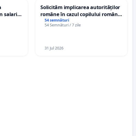
a
Solicităm implicarea autorităților
n salariul
române în cazul copilului român
dațiilor
Wiliam Kristian Gheorghe, aflat în
54 semnături
54 Semnături / 7 zile
nții
plasament în Danemarca de 12
ani
31 Jul 2026