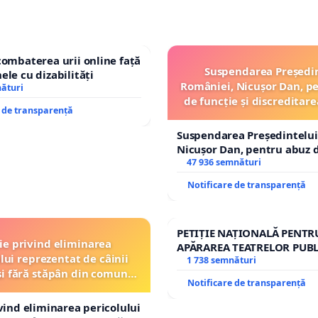
combaterea urii online față
Suspendarea Președi
ele cu dizabilități
României, Nicușor Dan, p
nături
de funcție și discreditare
e de transparență
Suspendarea Președintelui
Nicușor Dan, pentru abuz d
și discreditarea statului
47 936 semnături
Notificare de transparență
PETIȚIE NAȚIONALĂ PENTR
ție privind eliminarea
APĂRAREA TEATRELOR PUBL
lui reprezentat de câinii
REPERTORIU DIN ROMÂNI
1 738 semnături
și fără stăpân din comuna
Notificare de transparență
Tunari
ivind eliminarea pericolului