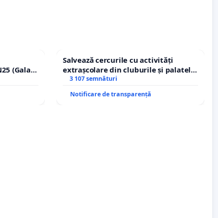
Salvează cercurile cu activități
25 (Galați
extrașcolare din cluburile și palatele
erea
copiilor
3 107 semnături
lor!
Notificare de transparență