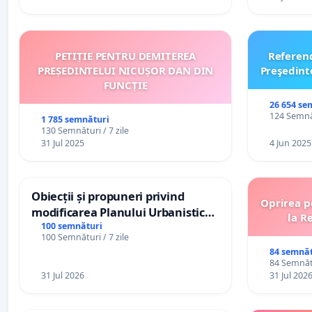
PETIȚIE PENTRU DEMITEREA
Referen
PREȘEDINTELUI NICUȘOR DAN DIN
Preşedint
FUNCȚIE
26 654 se
124 Semnăt
1 785 semnături
130 Semnături / 7 zile
31 Jul 2025
4 Jun 2025
Obiecții și propuneri privind
Oprirea p
modificarea Planului Urbanistic
la R
General al orașului Ialoveni
100 semnături
100 Semnături / 7 zile
84 semnăt
84 Semnătu
31 Jul 2026
31 Jul 202