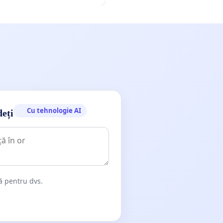
Cu tehnologie AI
deți
dă pentru dvs.