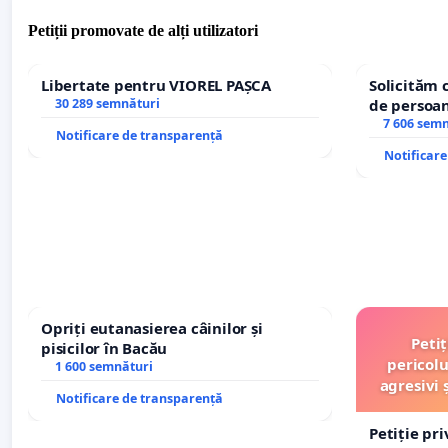
Petiții promovate de alți utilizatori
Libertate pentru VIOREL PAȘCA
Solicităm 
30 289 semnături
de persoan
7 606 sem
Notificare de transparență
Notificar
Opriți eutanasierea câinilor și
Peti
pisicilor în Bacău
pericolu
1 600 semnături
agresivi 
Notificare de transparență
Petiție pr