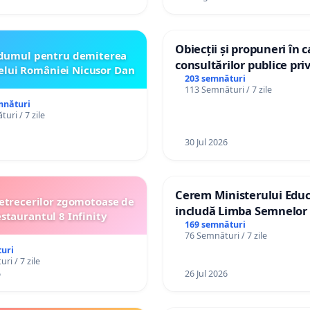
Obiecții și propuneri în 
dumul pentru demiterea
consultărilor publice pri
elui României Nicusor Dan
Plan Urbanistic General 
203 semnături
113 Semnături / 7 zile
Ialoveni
mnături
uri / 7 zile
30 Jul 2026
Cerem Ministerului Educ
etrecerilor zgomotoase de
includă Limba Semnelor 
estaurantul 8 Infinity
alfabetul Braille în școlil
169 semnături
76 Semnături / 7 zile
Republica Moldova!
uri
ri / 7 zile
6
26 Jul 2026