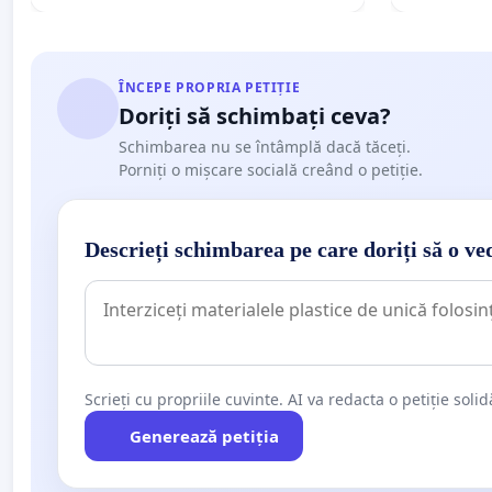
ÎNCEPE PROPRIA PETIȚIE
Doriți să schimbați ceva?
Schimbarea nu se întâmplă dacă tăceți.
Porniți o mișcare socială creând o petiție.
Descrieți schimbarea pe care doriți să o ve
Scrieți cu propriile cuvinte. AI va redacta o petiție soli
Generează petiția