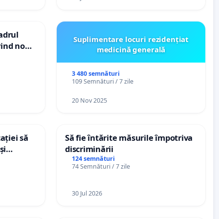
cadrul
Suplimentare locuri rezidențiat
vind noul
medicină generală
(PUG)
3 480 semnături
109 Semnături / 7 zile
20 Nov 2025
ației să
Să fie întărite măsurile împotriva
și
discriminării
e din
124 semnături
74 Semnături / 7 zile
30 Jul 2026