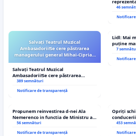
reprezentat
stăpân di
46 semnăt
Notificar
Lidl: Mai 
Salvați Teatrul Muzical
puține mar
Ambasadorii!Se cere păstrarea
7 semnătu
managerului general Mihai-Ciprian
Notificar
ROGOJAN
Salvați Teatrul Muzical
Ambasadorii!Se cere păstrarea
managerului general Mihai-Ciprian
389 semnături
ROGOJAN
Notificare de transparență
Propunem reinvestirea d-nei Ala
Opriți sc
Nemerenco in functia de Ministru al
conducerii
Sanatatii
56 semnături
453 semnă
Notificare de transparență
Notificar