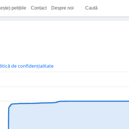
ește) petițiile
Contact
Despre noi
Caută
litică de confidențialitate