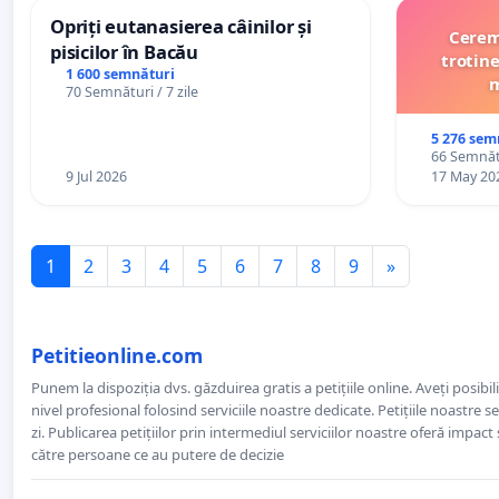
Opriți eutanasierea câinilor și
Cerem 
pisicilor în Bacău
trotine
1 600 semnături
m
70 Semnături / 7 zile
5 276 sem
66 Semnătu
9 Jul 2026
17 May 20
1
2
3
4
5
6
7
8
9
»
Petitieonline.com
Punem la dispoziția dvs. găzduirea gratis a petițiile online. Aveți posibili
nivel profesional folosind serviciile noastre dedicate. Petițiile noastre 
zi. Publicarea petițiilor prin intermediul serviciilor noastre oferă impact și
către persoane ce au putere de decizie