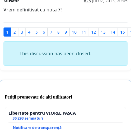
Musafir
#25
Jul 07, 2013, 20:05
Vrem definitivat cu nota 7!
1
2
3
4
5
6
7
8
9
10
11
12
13
14
15
This discussion has been closed.
Petiții promovate de alți utilizatori
Libertate pentru VIOREL PAȘCA
30 293 semnături
Notificare de transparență