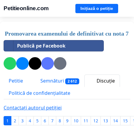
Petitieonline.com
Inițiază o petiție
Promovarea examenului de definitivat cu nota 7
Publică pe Facebook
Petitie
Semnături
Discuție
2 612
Politică de confidențialitate
Contactați autorul petiției
1
2
3
4
5
6
7
8
9
10
11
12
13
14
15