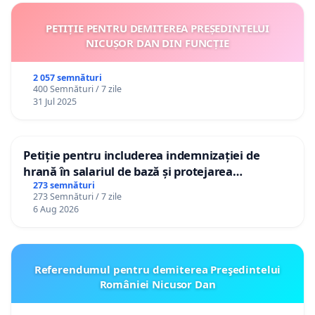
PETIȚIE PENTRU DEMITEREA PREȘEDINTELUI
NICUȘOR DAN DIN FUNCȚIE
2 057 semnături
400 Semnături / 7 zile
31 Jul 2025
Petiție pentru includerea indemnizației de
hrană în salariul de bază și protejarea
gradațiilor de vechime pentru asistenții
273 semnături
273 Semnături / 7 zile
personali
6 Aug 2026
Referendumul pentru demiterea Preşedintelui
României Nicusor Dan