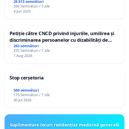
26 813 semnături
266 Semnături / 7 zile
4 Jun 2025
Petiție către CNCD privind injuriile, umilirea și
discriminarea persoanelor cu dizabilități de
către utilizatorul TikTok „Gorici”
263 semnături
255 Semnături / 7 zile
1 Aug 2026
Stop cerșetoria
560 semnături
175 Semnături / 7 zile
30 Jul 2026
Suplimentare locuri rezidențiat medicină generală