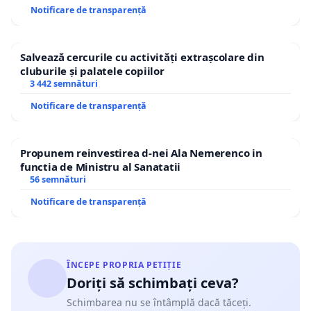
Notificare de transparență
Salvează cercurile cu activități extrașcolare din
cluburile și palatele copiilor
3 442 semnături
Notificare de transparență
Propunem reinvestirea d-nei Ala Nemerenco in
functia de Ministru al Sanatatii
56 semnături
Notificare de transparență
ÎNCEPE PROPRIA PETIȚIE
Doriți să schimbați ceva?
Schimbarea nu se întâmplă dacă tăceți.