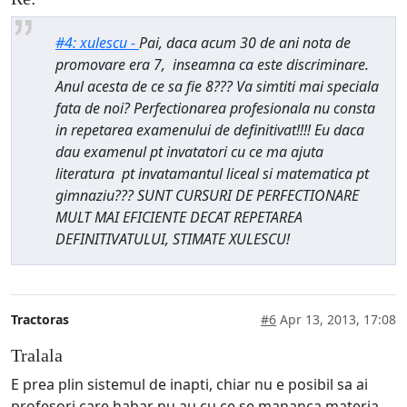
#4: xulescu -
Pai, daca acum 30 de ani nota de
promovare era 7, inseamna ca este discriminare.
Anul acesta de ce sa fie 8??? Va simtiti mai speciala
fata de noi? Perfectionarea profesionala nu consta
in repetarea examenului de definitivat!!!! Eu daca
dau examenul pt invatatori cu ce ma ajuta
literatura pt invatamantul liceal si matematica pt
gimnaziu??? SUNT CURSURI DE PERFECTIONARE
MULT MAI EFICIENTE DECAT REPETAREA
DEFINITIVATULUI, STIMATE XULESCU!
Tractoras
#6
Apr 13, 2013, 17:08
Tralala
E prea plin sistemul de inapti, chiar nu e posibil sa ai
profesori care habar nu au cu ce se mananca materia