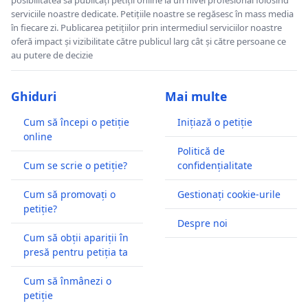
posibilitatea să publicați petiții online la un nivel profesional folosind
serviciile noastre dedicate. Petițiile noastre se regăsesc în mass media
în fiecare zi. Publicarea petițiilor prin intermediul serviciilor noastre
oferă impact și vizibilitate către publicul larg cât și către persoane ce
au putere de decizie
Ghiduri
Mai multe
Cum să începi o petiție
Inițiază o petiție
online
Politică de
Cum se scrie o petiție?
confidențialitate
Cum să promovați o
Gestionați cookie-urile
petiție?
Despre noi
Cum să obții apariții în
presă pentru petiția ta
Cum să înmânezi o
petiție