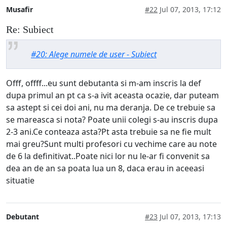
Musafir
#22
Jul 07, 2013, 17:12
Re: Subiect
#20: Alege numele de user - Subiect
Offf, offff...eu sunt debutanta si m-am inscris la def
dupa primul an pt ca s-a ivit aceasta ocazie, dar puteam
sa astept si cei doi ani, nu ma deranja. De ce trebuie sa
se mareasca si nota? Poate unii colegi s-au inscris dupa
2-3 ani.Ce conteaza asta?Pt asta trebuie sa ne fie mult
mai greu?Sunt multi profesori cu vechime care au note
de 6 la definitivat..Poate nici lor nu le-ar fi convenit sa
dea an de an sa poata lua un 8, daca erau in aceeasi
situatie
Debutant
#23
Jul 07, 2013, 17:13