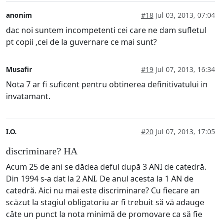
anonim
#18
Jul 03, 2013, 07:04
dac noi suntem incompetenti cei care ne dam sufletul
pt copii ,cei de la guvernare ce mai sunt?
Musafir
#19
Jul 07, 2013, 16:34
Nota 7 ar fi suficent pentru obtinerea definitivatului in
invatamant.
I.O.
#20
Jul 07, 2013, 17:05
discriminare? HA
Acum 25 de ani se dădea deful după 3 ANI de catedră.
Din 1994 s-a dat la 2 ANI. De anul acesta la 1 AN de
catedră. Aici nu mai este discriminare? Cu fiecare an
scăzut la stagiul obligatoriu ar fi trebuit să vă adauge
câte un punct la nota minimă de promovare ca să fie