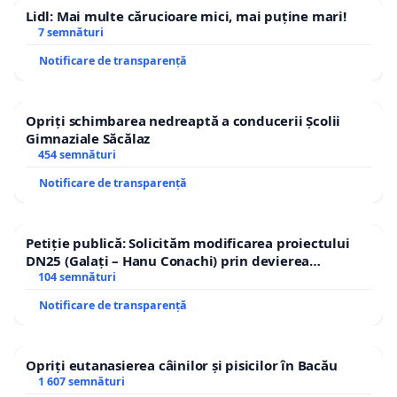
Lidl: Mai multe cărucioare mici, mai puține mari!
7 semnături
Notificare de transparență
Opriți schimbarea nedreaptă a conducerii Școlii
Gimnaziale Săcălaz
454 semnături
Notificare de transparență
Petiție publică: Solicităm modificarea proiectului
DN25 (Galați – Hanu Conachi) prin devierea
traseului în afara localităților!
104 semnături
Notificare de transparență
Opriți eutanasierea câinilor și pisicilor în Bacău
1 607 semnături