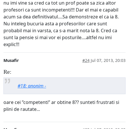
nu imi vine sa cred ca tot un prof poate sa zica altor
profesori ca sunt incompetenti!!! Dar el mai e capabil
acum sa dea definitivatul....Sa demonstreze el ca ia 8.
Nu inteleg bucuria asta a profesorilor care sunt
probabil mai in varsta, ca s-a marit nota la 8. Cred ca
sunt la pensie si mai vor ei posturile....altfel nu imi
explic!!!
Musafir
#24
Jul 07, 2013, 20:03
Re:
#18: anonim -
oare cei ”competenti” ar obtine 8?? sunteti frustrati si
plini de rautate...