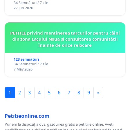
34 Semnături / 7 zile
27 Jun 2026
PETIȚIE privind menținerea țarcurilor pentru câini
din zona Lacului Noua și consultarea comunității
înainte de orice relocare
123 semnături
34 Semnături / 7 zile
7 May 2026
1
2
3
4
5
6
7
8
9
»
Petitieonline.com
Punem la dispoziția dvs. găzduirea gratis a petițiile online. Aveți