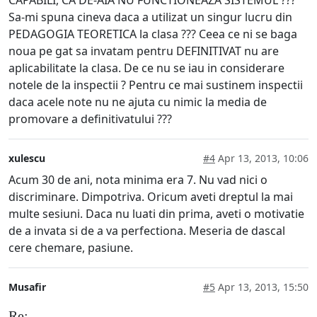
CAPABILI, CA DE-AIA NU FUNCTIONEAZA SISTEMUL ???
Sa-mi spuna cineva daca a utilizat un singur lucru din
PEDAGOGIA TEORETICA la clasa ??? Ceea ce ni se baga
noua pe gat sa invatam pentru DEFINITIVAT nu are
aplicabilitate la clasa. De ce nu se iau in considerare
notele de la inspectii ? Pentru ce mai sustinem inspectii
daca acele note nu ne ajuta cu nimic la media de
promovare a definitivatului ???
xulescu
#4
Apr 13, 2013, 10:06
Acum 30 de ani, nota minima era 7. Nu vad nici o
discriminare. Dimpotriva. Oricum aveti dreptul la mai
multe sesiuni. Daca nu luati din prima, aveti o motivatie
de a invata si de a va perfectiona. Meseria de dascal
cere chemare, pasiune.
Musafir
#5
Apr 13, 2013, 15:50
Re: