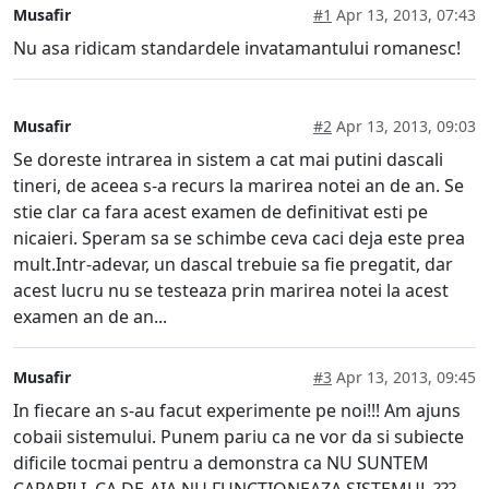
Musafir
#1
Apr 13, 2013, 07:43
Nu asa ridicam standardele invatamantului romanesc!
Musafir
#2
Apr 13, 2013, 09:03
Se doreste intrarea in sistem a cat mai putini dascali
tineri, de aceea s-a recurs la marirea notei an de an. Se
stie clar ca fara acest examen de definitivat esti pe
nicaieri. Speram sa se schimbe ceva caci deja este prea
mult.Intr-adevar, un dascal trebuie sa fie pregatit, dar
acest lucru nu se testeaza prin marirea notei la acest
examen an de an...
Musafir
#3
Apr 13, 2013, 09:45
In fiecare an s-au facut experimente pe noi!!! Am ajuns
cobaii sistemului. Punem pariu ca ne vor da si subiecte
dificile tocmai pentru a demonstra ca NU SUNTEM