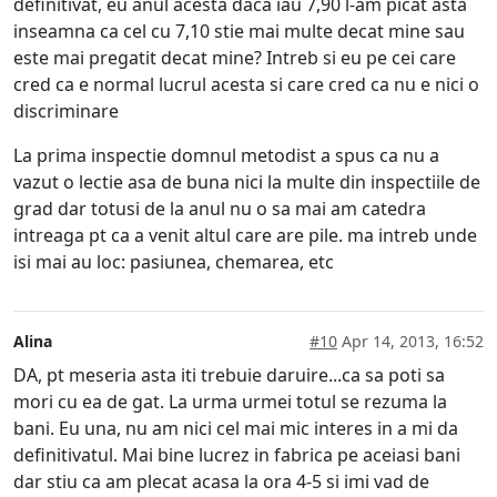
definitivat, eu anul acesta daca iau 7,90 l-am picat asta
inseamna ca cel cu 7,10 stie mai multe decat mine sau
este mai pregatit decat mine? Intreb si eu pe cei care
cred ca e normal lucrul acesta si care cred ca nu e nici o
discriminare
La prima inspectie domnul metodist a spus ca nu a
vazut o lectie asa de buna nici la multe din inspectiile de
grad dar totusi de la anul nu o sa mai am catedra
intreaga pt ca a venit altul care are pile. ma intreb unde
isi mai au loc: pasiunea, chemarea, etc
Alina
#10
Apr 14, 2013, 16:52
DA, pt meseria asta iti trebuie daruire...ca sa poti sa
mori cu ea de gat. La urma urmei totul se rezuma la
bani. Eu una, nu am nici cel mai mic interes in a mi da
definitivatul. Mai bine lucrez in fabrica pe aceiasi bani
dar stiu ca am plecat acasa la ora 4-5 si imi vad de