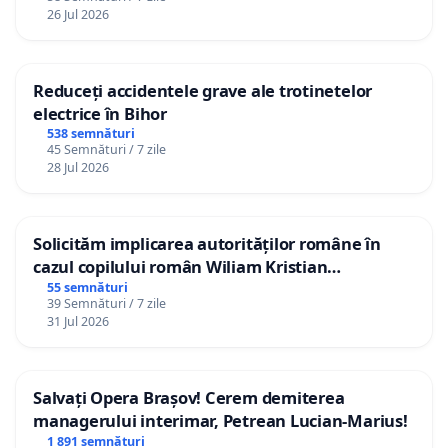
26 Jul 2026
Reduceți accidentele grave ale trotinetelor
electrice în Bihor
538 semnături
45 Semnături / 7 zile
28 Jul 2026
Solicităm implicarea autorităților române în
cazul copilului român Wiliam Kristian
Gheorghe, aflat în plasament în Danemarca de
55 semnături
39 Semnături / 7 zile
12 ani
31 Jul 2026
Salvați Opera Brașov! Cerem demiterea
managerului interimar, Petrean Lucian-Marius!
1 891 semnături