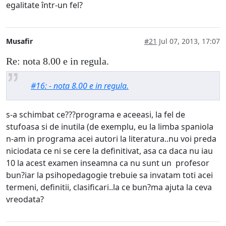
egalitate într-un fel?
Musafir
#21
Jul 07, 2013, 17:07
Re: nota 8.00 e in regula.
#16: - nota 8.00 e in regula.
s-a schimbat ce???programa e aceeasi, la fel de
stufoasa si de inutila (de exemplu, eu la limba spaniola
n-am in programa acei autori la literatura..nu voi preda
niciodata ce ni se cere la definitivat, asa ca daca nu iau
10 la acest examen inseamna ca nu sunt un profesor
bun?iar la psihopedagogie trebuie sa invatam toti acei
termeni, definitii, clasificari..la ce bun?ma ajuta la ceva
vreodata?