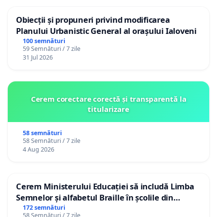
Obiecții și propuneri privind modificarea
Planului Urbanistic General al orașului Ialoveni
100 semnături
59 Semnături / 7 zile
31 Jul 2026
Cerem corectare corectă și transparentă la
titularizare
58 semnături
58 Semnături / 7 zile
4 Aug 2026
Cerem Ministerului Educației să includă Limba
Semnelor și alfabetul Braille în școlile din
Republica Moldova!
172 semnături
58 Semnături / 7 zile