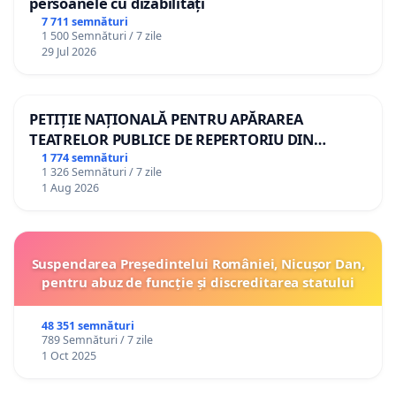
persoanele cu dizabilități
7 711 semnături
1 500 Semnături / 7 zile
29 Jul 2026
PETIȚIE NAȚIONALĂ PENTRU APĂRAREA
TEATRELOR PUBLICE DE REPERTORIU DIN
ROMÂNIA
1 774 semnături
1 326 Semnături / 7 zile
1 Aug 2026
Suspendarea Președintelui României, Nicușor Dan,
pentru abuz de funcție și discreditarea statului
48 351 semnături
789 Semnături / 7 zile
1 Oct 2025