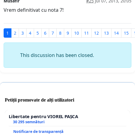
Musafir
#25
Jul 07, 2013, 20:05
Vrem definitivat cu nota 7!
1
2
3
4
5
6
7
8
9
10
11
12
13
14
15
This discussion has been closed.
Petiții promovate de alți utilizatori
Libertate pentru VIOREL PAȘCA
30 295 semnături
Notificare de transparență