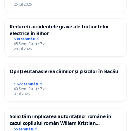
26 Jul 2026
Reduceți accidentele grave ale trotinetelor
electrice în Bihor
538 semnături
45 Semnături / 7 zile
28 Jul 2026
Opriți eutanasierea câinilor și pisicilor în Bacău
1 622 semnături
40 Semnături / 7 zile
9 Jul 2026
Solicităm implicarea autorităților române în
cazul copilului român Wiliam Kristian
Gheorghe, aflat în plasament în Danemarca de
55 semnături