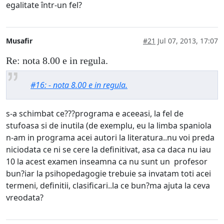
egalitate într-un fel?
Musafir
#21
Jul 07, 2013, 17:07
Re: nota 8.00 e in regula.
#16: - nota 8.00 e in regula.
s-a schimbat ce???programa e aceeasi, la fel de
stufoasa si de inutila (de exemplu, eu la limba spaniola
n-am in programa acei autori la literatura..nu voi preda
niciodata ce ni se cere la definitivat, asa ca daca nu iau
10 la acest examen inseamna ca nu sunt un profesor
bun?iar la psihopedagogie trebuie sa invatam toti acei
termeni, definitii, clasificari..la ce bun?ma ajuta la ceva
vreodata?