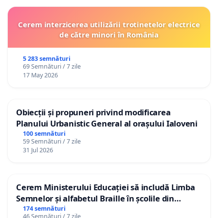
Cerem interzicerea utilizării trotinetelor electrice
de către minori în România
5 283 semnături
69 Semnături / 7 zile
17 May 2026
Obiecții și propuneri privind modificarea
Planului Urbanistic General al orașului Ialoveni
100 semnături
59 Semnături / 7 zile
31 Jul 2026
Cerem Ministerului Educației să includă Limba
Semnelor și alfabetul Braille în școlile din
Republica Moldova!
174 semnături
46 Semnături / 7 zile