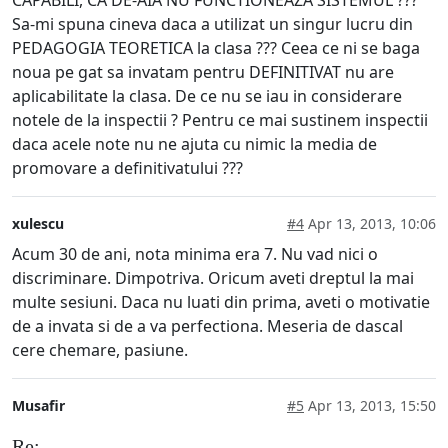
CAPABILI, CA DE-AIA NU FUNCTIONEAZA SISTEMUL ???
Sa-mi spuna cineva daca a utilizat un singur lucru din
PEDAGOGIA TEORETICA la clasa ??? Ceea ce ni se baga
noua pe gat sa invatam pentru DEFINITIVAT nu are
aplicabilitate la clasa. De ce nu se iau in considerare
notele de la inspectii ? Pentru ce mai sustinem inspectii
daca acele note nu ne ajuta cu nimic la media de
promovare a definitivatului ???
xulescu
#4
Apr 13, 2013, 10:06
Acum 30 de ani, nota minima era 7. Nu vad nici o
discriminare. Dimpotriva. Oricum aveti dreptul la mai
multe sesiuni. Daca nu luati din prima, aveti o motivatie
de a invata si de a va perfectiona. Meseria de dascal
cere chemare, pasiune.
Musafir
#5
Apr 13, 2013, 15:50
Re: