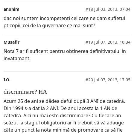
anonim
#18
Jul 03, 2013, 07:04
dac noi suntem incompetenti cei care ne dam sufletul
pt copii ,cei de la guvernare ce mai sunt?
Musafir
#19
Jul 07, 2013, 16:34
Nota 7 ar fi suficent pentru obtinerea definitivatului in
invatamant.
I.O.
#20
Jul 07, 2013, 17:05
discriminare? HA
Acum 25 de ani se dădea deful după 3 ANI de catedră.
Din 1994 s-a dat la 2 ANI. De anul acesta la 1 AN de
catedră. Aici nu mai este discriminare? Cu fiecare an
scăzut la stagiul obligatoriu ar fi trebuit să vă adauge
câte un punct la nota minimă de promovare ca să fie