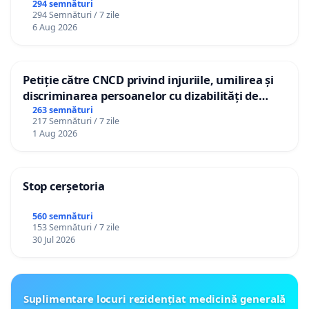
gradațiilor de vechime pentru asistenții
294 semnături
294 Semnături / 7 zile
personali
6 Aug 2026
Petiție către CNCD privind injuriile, umilirea și
discriminarea persoanelor cu dizabilități de
către utilizatorul TikTok „Gorici”
263 semnături
217 Semnături / 7 zile
1 Aug 2026
Stop cerșetoria
560 semnături
153 Semnături / 7 zile
30 Jul 2026
Suplimentare locuri rezidențiat medicină generală