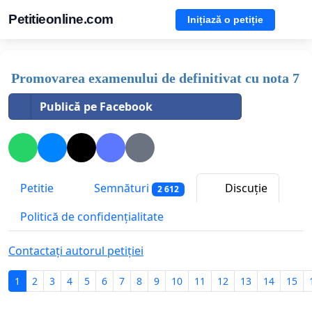
Petitieonline.com
Inițiază o petiție
Promovarea examenului de definitivat cu nota 7
Publică pe Facebook
Petitie
Semnături
Discuție
2 612
Politică de confidențialitate
Contactați autorul petiției
1
2
3
4
5
6
7
8
9
10
11
12
13
14
15