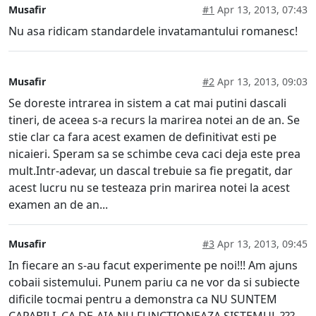
Musafir
#1
Apr 13, 2013, 07:43
Nu asa ridicam standardele invatamantului romanesc!
Musafir
#2
Apr 13, 2013, 09:03
Se doreste intrarea in sistem a cat mai putini dascali
tineri, de aceea s-a recurs la marirea notei an de an. Se
stie clar ca fara acest examen de definitivat esti pe
nicaieri. Speram sa se schimbe ceva caci deja este prea
mult.Intr-adevar, un dascal trebuie sa fie pregatit, dar
acest lucru nu se testeaza prin marirea notei la acest
examen an de an...
Musafir
#3
Apr 13, 2013, 09:45
In fiecare an s-au facut experimente pe noi!!! Am ajuns
cobaii sistemului. Punem pariu ca ne vor da si subiecte
dificile tocmai pentru a demonstra ca NU SUNTEM