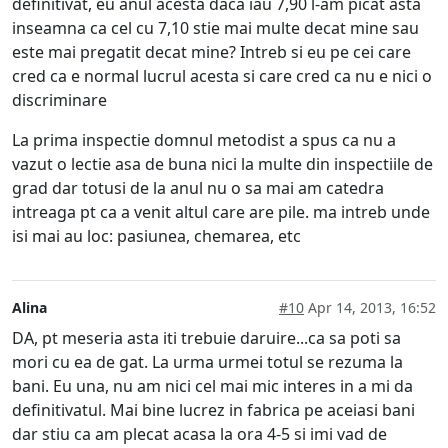
definitivat, eu anul acesta daca iau 7,90 l-am picat asta
inseamna ca cel cu 7,10 stie mai multe decat mine sau
este mai pregatit decat mine? Intreb si eu pe cei care
cred ca e normal lucrul acesta si care cred ca nu e nici o
discriminare
La prima inspectie domnul metodist a spus ca nu a
vazut o lectie asa de buna nici la multe din inspectiile de
grad dar totusi de la anul nu o sa mai am catedra
intreaga pt ca a venit altul care are pile. ma intreb unde
isi mai au loc: pasiunea, chemarea, etc
Alina
#10
Apr 14, 2013, 16:52
DA, pt meseria asta iti trebuie daruire...ca sa poti sa
mori cu ea de gat. La urma urmei totul se rezuma la
bani. Eu una, nu am nici cel mai mic interes in a mi da
definitivatul. Mai bine lucrez in fabrica pe aceiasi bani
dar stiu ca am plecat acasa la ora 4-5 si imi vad de