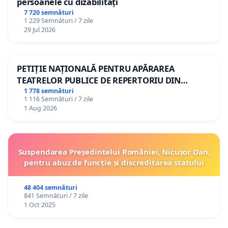
persoanele cu dizabilități
7 720 semnături
1 229 Semnături / 7 zile
29 Jul 2026
PETIȚIE NAȚIONALĂ PENTRU APĂRAREA
TEATRELOR PUBLICE DE REPERTORIU DIN
ROMÂNIA
1 778 semnături
1 116 Semnături / 7 zile
1 Aug 2026
Suspendarea Președintelui României, Nicușor Dan,
pentru abuz de funcție și discreditarea statului
48 404 semnături
841 Semnături / 7 zile
1 Oct 2025