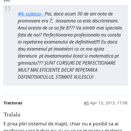
#4: xulescu -
Pai, daca acum 30 de ani nota de
promovare era 7, inseamna ca este discriminare.
Anul acesta de ce sa fie 8??? Va simtiti mai speciala
fata de noi? Perfectionarea profesionala nu consta
in repetarea examenului de definitivat!!!! Eu daca
dau examenul pt invatatori cu ce ma ajuta
literatura pt invatamantul liceal si matematica pt
gimnaziu??? SUNT CURSURI DE PERFECTIONARE
MULT MAI EFICIENTE DECAT REPETAREA
DEFINITIVATULUI, STIMATE XULESCU!
Tractoras
#6
Apr 13, 2013, 17:08
Tralala
E prea plin sistemul de inapti, chiar nu e posibil sa ai
profesori care habar nu au cu ce se mananca materia