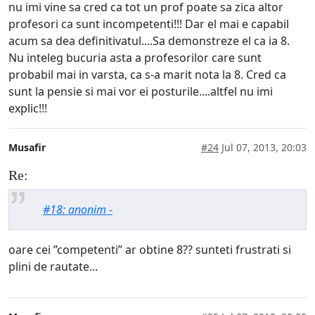
nu imi vine sa cred ca tot un prof poate sa zica altor
profesori ca sunt incompetenti!!! Dar el mai e capabil
acum sa dea definitivatul....Sa demonstreze el ca ia 8.
Nu inteleg bucuria asta a profesorilor care sunt
probabil mai in varsta, ca s-a marit nota la 8. Cred ca
sunt la pensie si mai vor ei posturile....altfel nu imi
explic!!!
Musafir
#24
Jul 07, 2013, 20:03
Re:
#18: anonim -
oare cei ”competenti” ar obtine 8?? sunteti frustrati si
plini de rautate...