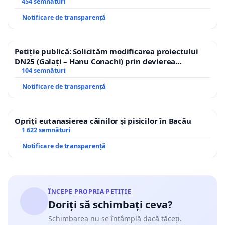
454 semnături
Notificare de transparență
Petiție publică: Solicităm modificarea proiectului
DN25 (Galați – Hanu Conachi) prin devierea
traseului în afara localităților!
104 semnături
Notificare de transparență
Opriți eutanasierea câinilor și pisicilor în Bacău
1 622 semnături
Notificare de transparență
ÎNCEPE PROPRIA PETIȚIE
Doriți să schimbați ceva?
Schimbarea nu se întâmplă dacă tăceți.