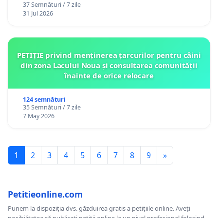
37 Semnături / 7 zile
12 ani
31 Jul 2026
PETIȚIE privind menținerea țarcurilor pentru câini
din zona Lacului Noua și consultarea comunității
înainte de orice relocare
124 semnături
35 Semnături / 7 zile
7 May 2026
1
2
3
4
5
6
7
8
9
»
Petitieonline.com
Punem la dispoziția dvs. găzduirea gratis a petițiile online. Aveți