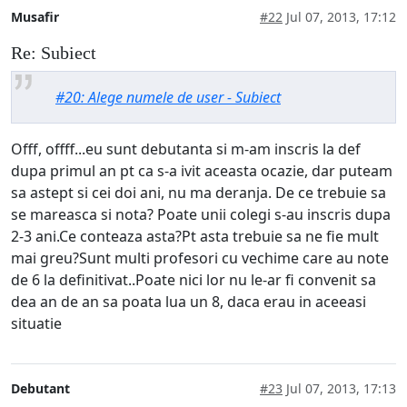
Musafir
#22
Jul 07, 2013, 17:12
Re: Subiect
#20: Alege numele de user - Subiect
Offf, offff...eu sunt debutanta si m-am inscris la def
dupa primul an pt ca s-a ivit aceasta ocazie, dar puteam
sa astept si cei doi ani, nu ma deranja. De ce trebuie sa
se mareasca si nota? Poate unii colegi s-au inscris dupa
2-3 ani.Ce conteaza asta?Pt asta trebuie sa ne fie mult
mai greu?Sunt multi profesori cu vechime care au note
de 6 la definitivat..Poate nici lor nu le-ar fi convenit sa
dea an de an sa poata lua un 8, daca erau in aceeasi
situatie
Debutant
#23
Jul 07, 2013, 17:13