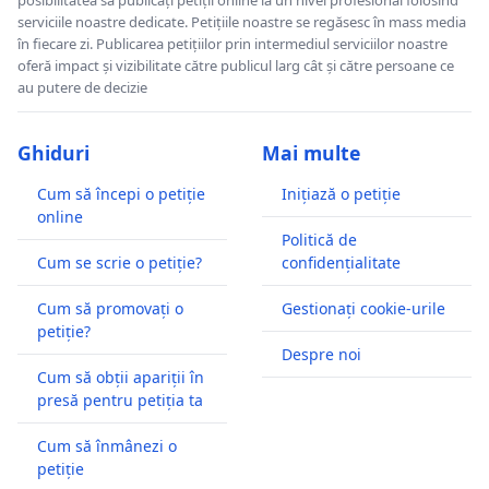
posibilitatea să publicați petiții online la un nivel profesional folosind
serviciile noastre dedicate. Petițiile noastre se regăsesc în mass media
în fiecare zi. Publicarea petițiilor prin intermediul serviciilor noastre
oferă impact și vizibilitate către publicul larg cât și către persoane ce
au putere de decizie
Ghiduri
Mai multe
Cum să începi o petiție
Inițiază o petiție
online
Politică de
Cum se scrie o petiție?
confidențialitate
Cum să promovați o
Gestionați cookie-urile
petiție?
Despre noi
Cum să obții apariții în
presă pentru petiția ta
Cum să înmânezi o
petiție