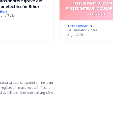
accidentele grave ale
PETIȚIE PENTRU DEMI
or electrice în Bihor
PREȘEDINTELUI NICUȘOR
turi
FUNCȚIE
ri / 7 zile
1 718 semnături
64 Semnături / 7 zile
6
31 Jul 2025
tatea să publicați petiții online la un
se regăsesc în mass media în fiecare
 vizibilitate către publicul larg cât și
e