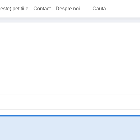
ește) petițiile
Contact
Despre noi
Caută