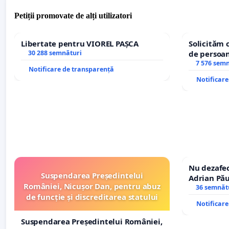
Petiții promovate de alți utilizatori
Libertate pentru VIOREL PAȘCA
Solicităm 
30 288 semnături
de persoan
7 576 sem
Notificare de transparență
Notificar
Nu dezafec
Suspendarea Președintelui
Adrian Pău
României, Nicușor Dan, pentru abuz
Icoanei! St
36 semnăt
de funcție și discreditarea statului
Notificar
Suspendarea Președintelui României,