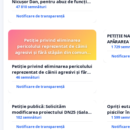
Nicușor Dan, pentru abuz de funcție
și discreditarea statului
47 810 semnături
Notificare de transparență
PETIȚIE N
Petiție privind eliminarea
APĂRAREA 
pericolului reprezentat de câinii
REPERTOR
1 729 sem
agresivi și fără stăpân din comuna
Notificar
Tunari
Petiție privind eliminarea pericolului
reprezentat de câinii agresivi și fără
stăpân din comuna Tunari
46 semnături
Notificare de transparență
Petiție publică: Solicităm
Opriți euta
modificarea proiectului DN25 (Galați
pisicilor î
– Hanu Conachi) prin devierea
102 semnături
1 599 sem
traseului în afara localităților!
Notificare de transparență
Notificar