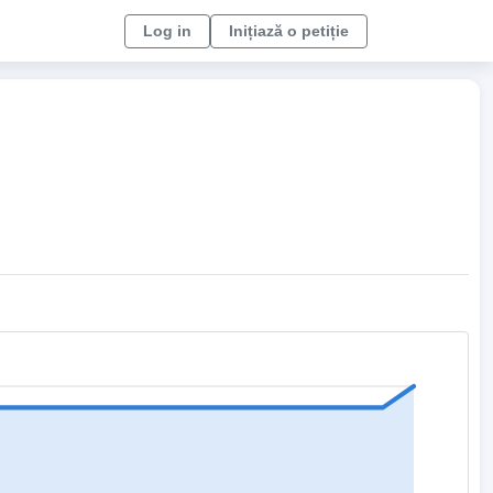
Log in
Inițiază o petiție