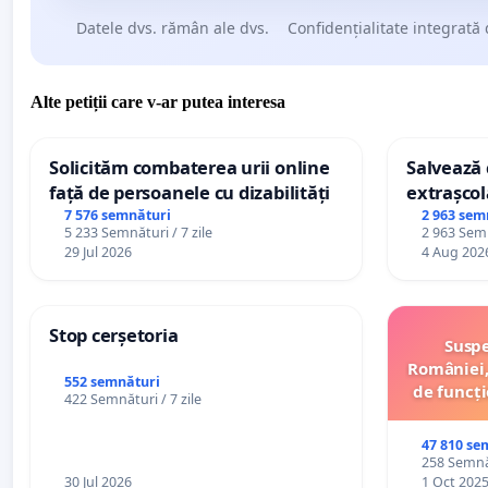
Datele dvs. rămân ale dvs.
Confidențialitate integrată 
Alte petiții care v-ar putea interesa
Solicităm combaterea urii online
Salvează c
față de persoanele cu dizabilități
extrașcol
palatele c
7 576 semnături
2 963 sem
5 233 Semnături / 7 zile
2 963 Semn
29 Jul 2026
4 Aug 202
Stop cerșetoria
Suspe
României,
552 semnături
de funcți
422 Semnături / 7 zile
47 810 se
258 Semnăt
30 Jul 2026
1 Oct 202