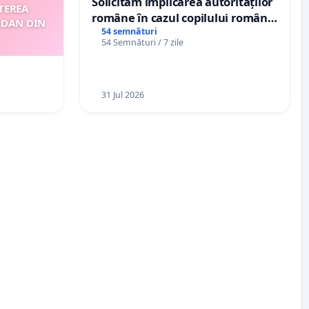
Solicităm implicarea autorităților
TEREA
române în cazul copilului român
 DAN DIN
Wiliam Kristian Gheorghe, aflat în
54 semnături
54 Semnături / 7 zile
plasament în Danemarca de 12
ani
31 Jul 2026