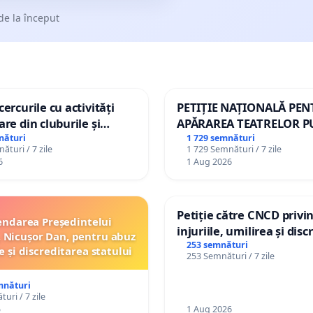
de la început
ercurile cu activități
PETIȚIE NAȚIONALĂ PE
are din cluburile și
APĂRAREA TEATRELOR P
opiilor
DE REPERTORIU DIN RO
nături
1 729 semnături
ături / 7 zile
1 729 Semnături / 7 zile
6
1 Aug 2026
Petiție către CNCD privi
ndarea Președintelui
injuriile, umilirea și dis
 Nicușor Dan, pentru abuz
persoanelor cu dizabilită
253 semnături
e și discreditarea statului
253 Semnături / 7 zile
către utilizatorul TikTok 
mnături
uri / 7 zile
5
1 Aug 2026