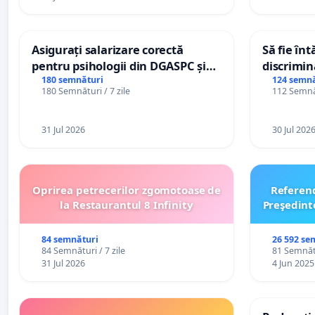
Asigurați salarizare corectă
Să fie în
pentru psihologii din DGASPC și
discrimin
spitale
180 semnături
124 semnă
180 Semnături / 7 zile
112 Semnăt
31 Jul 2026
30 Jul 202
Oprirea petrecerilor zgomotoase de
Referen
la Restaurantul 8 Infinity
Preşedint
84 semnături
26 592 se
84 Semnături / 7 zile
81 Semnătu
31 Jul 2026
4 Jun 2025