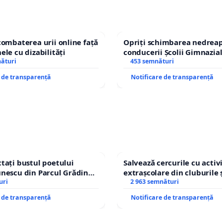
combaterea urii online față
Opriți schimbarea nedreap
ele cu dizabilități
conducerii Școlii Gimnazia
nături
453 semnături
e de transparență
Notificare de transparență
tați bustul poetului
Salvează cercurile cu activi
nescu din Parcul Grădina
extrașcolare din cluburile 
op cenzurii culturale!
uri
copiilor
2 963 semnături
e de transparență
Notificare de transparență