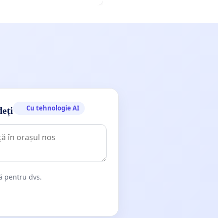
Cu tehnologie AI
deți
dă pentru dvs.