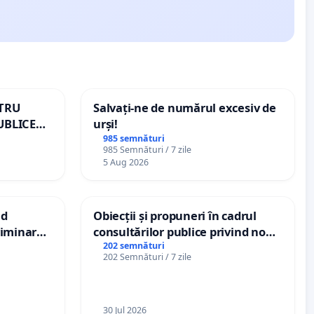
NTRU
Salvați-ne de numărul excesiv de
UBLICE
urși!
MÂNIA
985 semnături
985 Semnături / 7 zile
5 Aug 2026
nd
Obiecții și propuneri în cadrul
criminarea
consultărilor publice privind noul
ți de
Plan Urbanistic General (PUG)
202 semnături
202 Semnături / 7 zile
„Gorici”
Ialoveni
30 Jul 2026