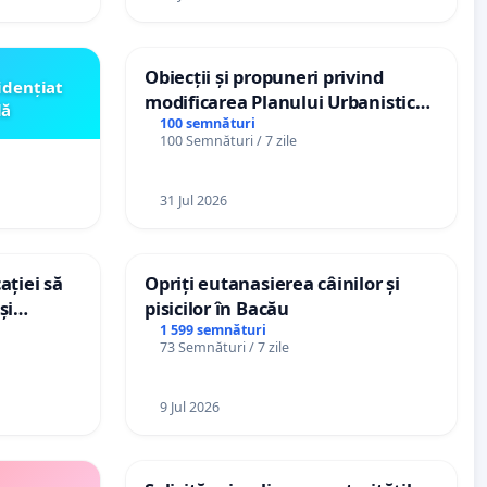
Obiecții și propuneri privind
idențiat
modificarea Planului Urbanistic
lă
General al orașului Ialoveni
100 semnături
100 Semnături / 7 zile
31 Jul 2026
ației să
Opriți eutanasierea câinilor și
și
pisicilor în Bacău
e din
1 599 semnături
73 Semnături / 7 zile
9 Jul 2026