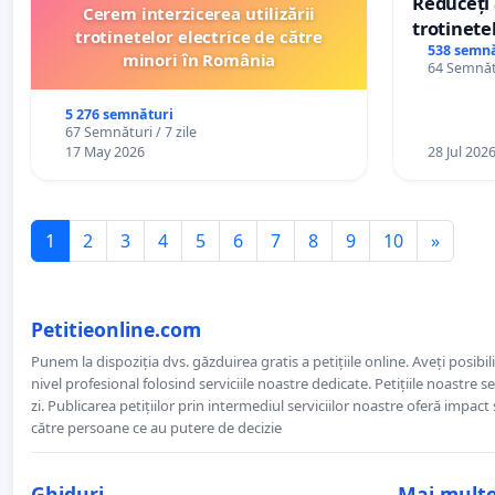
Reduceți 
Cerem interzicerea utilizării
trotinetel
trotinetelor electrice de către
538 semnă
minori în România
64 Semnătu
5 276 semnături
67 Semnături / 7 zile
17 May 2026
28 Jul 202
1
2
3
4
5
6
7
8
9
10
»
Petitieonline.com
Punem la dispoziția dvs. găzduirea gratis a petițiile online. Aveți posibili
nivel profesional folosind serviciile noastre dedicate. Petițiile noastre 
zi. Publicarea petițiilor prin intermediul serviciilor noastre oferă impact și
către persoane ce au putere de decizie
Ghiduri
Mai mult