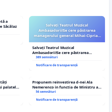
tă a
Salvați Teatrul Muzical
le Săcălaz
Ambasadorii!Se cere păstrarea
managerului general Mihai-Ciprian
ROGOJAN
Salvați Teatrul Muzical
Ambasadorii!Se cere păstrarea
managerului general Mihai-Ciprian
389 semnături
ROGOJAN
Notificare de transparență
tăți
Propunem reinvestirea d-nei Ala
și palatele
Nemerenco in functia de Ministru al
Sanatatii
56 semnături
Notificare de transparență