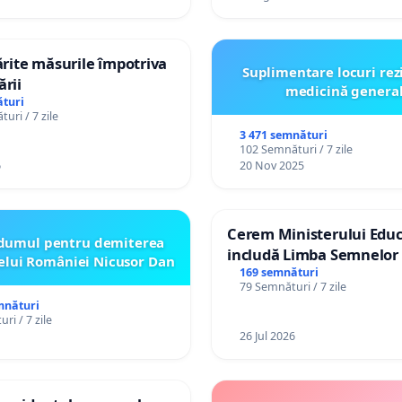
tărite măsurile împotriva
Suplimentare locuri rez
ării
medicină genera
turi
uri / 7 zile
3 471 semnături
102 Semnături / 7 zile
6
20 Nov 2025
Cerem Ministerului Educ
dumul pentru demiterea
includă Limba Semnelor 
elui României Nicusor Dan
alfabetul Braille în școlil
169 semnături
79 Semnături / 7 zile
Republica Moldova!
mnături
ri / 7 zile
26 Jul 2026