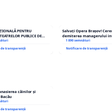
AȚIONALĂ PENTRU
Salvați Opera Brașov! Cer
TEATRELOR PUBLICE DE
demiterea managerului in
IU DIN ROMÂNIA
nături
Petrean Lucian-Marius!
1 890 semnături
e de transparență
Notificare de transparență
nasierea câinilor și
n Bacău
nături
e de transparență