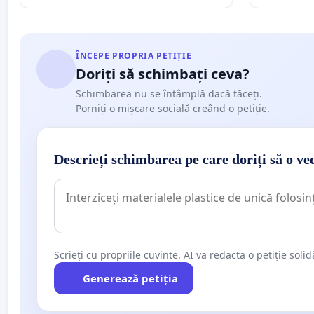
ÎNCEPE PROPRIA PETIȚIE
Doriți să schimbați ceva?
Schimbarea nu se întâmplă dacă tăceți.
Porniți o mișcare socială creând o petiție.
Descrieți schimbarea pe care doriți să o ve
Scrieți cu propriile cuvinte. AI va redacta o petiție soli
Generează petiția