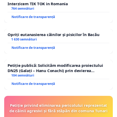
Interzicem TIK TOK in Romania
764 semnături
Notificare de transparență
Opriți eutanasierea câinilor și pisicilor în Bacău
1 630 semnături
Notificare de transparență
Petiție publică: Solicităm modificarea proiectului
DN25 (Galați – Hanu Conachi) prin devierea
traseului în afara localităților!
104 semnături
Notificare de transparență
Petiție privind eliminarea pericolului reprezentat
de câinii agresivi și fără stăpân din comuna Tunari