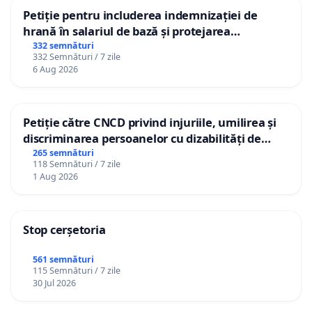
Petiție pentru includerea indemnizației de
hrană în salariul de bază și protejarea
gradațiilor de vechime pentru asistenții
332 semnături
332 Semnături / 7 zile
personali
6 Aug 2026
Petiție către CNCD privind injuriile, umilirea și
discriminarea persoanelor cu dizabilități de
către utilizatorul TikTok „Gorici”
265 semnături
118 Semnături / 7 zile
1 Aug 2026
Stop cerșetoria
561 semnături
115 Semnături / 7 zile
30 Jul 2026