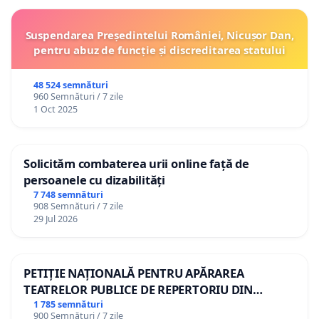
Suspendarea Președintelui României, Nicușor Dan,
pentru abuz de funcție și discreditarea statului
48 524 semnături
960 Semnături / 7 zile
1 Oct 2025
Solicităm combaterea urii online față de
persoanele cu dizabilități
7 748 semnături
908 Semnături / 7 zile
29 Jul 2026
PETIȚIE NAȚIONALĂ PENTRU APĂRAREA
TEATRELOR PUBLICE DE REPERTORIU DIN
ROMÂNIA
1 785 semnături
900 Semnături / 7 zile