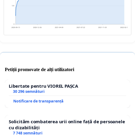
131
0
2020-09-13
2020-12-26
2021-04-09
2021-07-22
2021-11-03
2022-02-15
Petiții promovate de alți utilizatori
Libertate pentru VIOREL PAȘCA
30 296 semnături
Notificare de transparență
Solicităm combaterea urii online față de persoanele
cu dizabilități
7 748 semnături