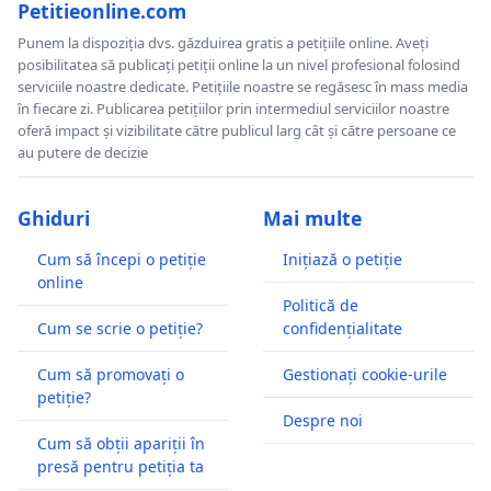
Petitieonline.com
Punem la dispoziția dvs. găzduirea gratis a petițiile online. Aveți
posibilitatea să publicați petiții online la un nivel profesional folosind
serviciile noastre dedicate. Petițiile noastre se regăsesc în mass media
în fiecare zi. Publicarea petițiilor prin intermediul serviciilor noastre
oferă impact și vizibilitate către publicul larg cât și către persoane ce
au putere de decizie
Ghiduri
Mai multe
Cum să începi o petiție
Inițiază o petiție
online
Politică de
Cum se scrie o petiție?
confidențialitate
Cum să promovați o
Gestionați cookie-urile
petiție?
Despre noi
Cum să obții apariții în
presă pentru petiția ta