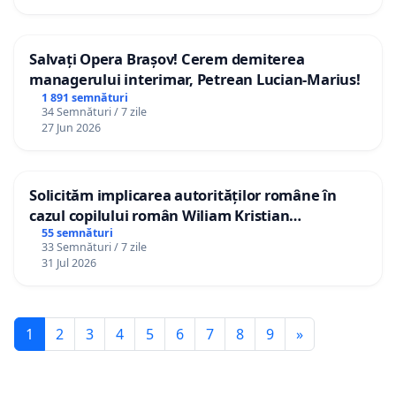
Salvați Opera Brașov! Cerem demiterea
managerului interimar, Petrean Lucian-Marius!
1 891 semnături
34 Semnături / 7 zile
27 Jun 2026
Solicităm implicarea autorităților române în
cazul copilului român Wiliam Kristian
Gheorghe, aflat în plasament în Danemarca de
55 semnături
33 Semnături / 7 zile
12 ani
31 Jul 2026
1
2
3
4
5
6
7
8
9
»