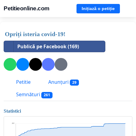
Petitieonline.com
Inițiază o petiție
Opriți isteria covid-19!
Publică pe Facebook (169)
Petitie
Anunțuri
29
Semnături
261
Statistici
261