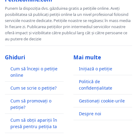
Punem la dispoziția dvs. găzduirea gratis a petițiile online. Aveți
posibilitatea să publicați petiții online la un nivel profesional folosind
serviciile noastre dedicate. Petițiile noastre se regăsesc în mass media
în fiecare zi. Publicarea petițiilor prin intermediul serviciilor noastre
oferă impact și vizibilitate către publicul larg cât și către persoane ce
au putere de decizie
Ghiduri
Mai multe
Cum să începi o petiție
Inițiază o petiție
online
Politică de
Cum se scrie o petiție?
confidențialitate
Cum să promovați o
Gestionați cookie-urile
petiție?
Despre noi
Cum să obții apariții în
presă pentru petiția ta