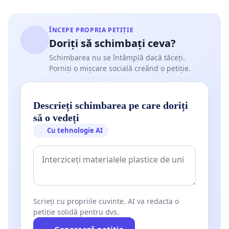
ÎNCEPE PROPRIA PETIȚIE
Doriți să schimbați ceva?
Schimbarea nu se întâmplă dacă tăceți.
Porniți o mișcare socială creând o petiție.
Descrieți schimbarea pe care doriți
să o vedeți
Cu tehnologie AI
Scrieți cu propriile cuvinte. AI va redacta o
petiție solidă pentru dvs.
Generează petiția