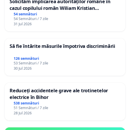
Solicităm implicarea autorităților române în
cazul copilului român Wiliam Kristian
Gheorghe, aflat în plasament în Danemarca de
54 semnături
54 Semnături / 7 zile
12 ani
31 Jul 2026
Să fie întărite măsurile împotriva discriminării
126 semnături
53 Semnături / 7 zile
30 Jul 2026
Reduceți accidentele grave ale trotinetelor
electrice în Bihor
538 semnături
51 Semnături / 7 zile
28 Jul 2026