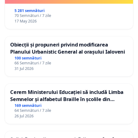
5 281 semnături
70 Semnături / 7 zile
17 May 2026
Obiecții și propuneri privind modificarea
Planului Urbanistic General al orașului Ialoveni
100 semnături
66 Semnături / 7 zile
31 Jul 2026
Cerem Ministerului Educației să includă Limba
Semnelor și alfabetul Braille în școlile din
Republica Moldova!
169 semnături
64 Semnături / 7 zile
26 Jul 2026