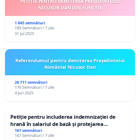
PETIȚIE PENTRU DEMITEREA PREȘEDINTELUI
NICUȘOR DAN DIN FUNCȚIE
1 845 semnături
189 Semnături / 7 zile
31 Jul 2025
Referendumul pentru demiterea Preşedintelui
României Nicusor Dan
26 711 semnături
176 Semnături / 7 zile
4 Jun 2025
Petiție pentru includerea indemnizației de
hrană în salariul de bază și protejarea
gradațiilor de vechime pentru asistenții
167 semnături
167 Semnături / 7 zile
personali