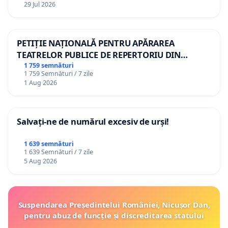
29 Jul 2026
PETIȚIE NAȚIONALĂ PENTRU APĂRAREA
TEATRELOR PUBLICE DE REPERTORIU DIN
ROMÂNIA
1 759 semnături
1 759 Semnături / 7 zile
1 Aug 2026
Salvați-ne de numărul excesiv de urși!
1 639 semnături
1 639 Semnături / 7 zile
5 Aug 2026
Suspendarea Președintelui României, Nicușor Dan,
pentru abuz de funcție și discreditarea statului