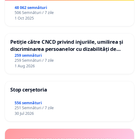
48 062 semnături
506 Semnături / 7 zile
1 Oct 2025
Petiție către CNCD privind injuriile, umilirea și
discriminarea persoanelor cu dizabilități de
către utilizatorul TikTok „Gorici”
259 semnături
259 Semnături / 7 zile
1 Aug 2026
Stop cerșetoria
556 semnături
251 Semnături / 7 zile
30 Jul 2026