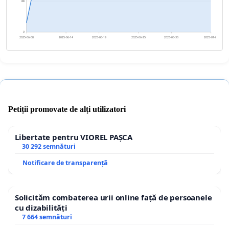
88
0
2025-06-08
2025-06-14
2025-06-19
2025-06-25
2025-06-30
2025-07-06
Petiții promovate de alți utilizatori
Libertate pentru VIOREL PAȘCA
30 292 semnături
Notificare de transparență
Solicităm combaterea urii online față de persoanele
cu dizabilități
7 664 semnături