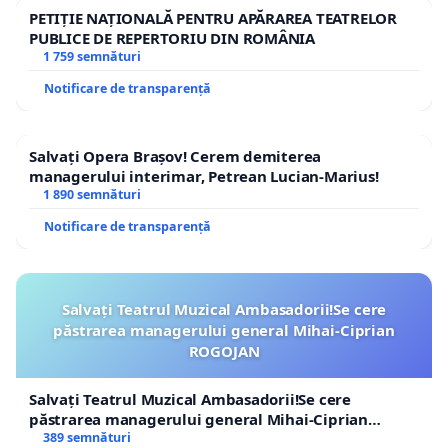
PETIȚIE NAȚIONALĂ PENTRU APĂRAREA TEATRELOR
PUBLICE DE REPERTORIU DIN ROMÂNIA
1 759 semnături
Notificare de transparență
Salvați Opera Brașov! Cerem demiterea
managerului interimar, Petrean Lucian-Marius!
1 890 semnături
Notificare de transparență
Salvați Teatrul Muzical Ambasadorii!Se cere
păstrarea managerului general Mihai-Ciprian
ROGOJAN
Salvați Teatrul Muzical Ambasadorii!Se cere
păstrarea managerului general Mihai-Ciprian
ROGOJAN
389 semnături