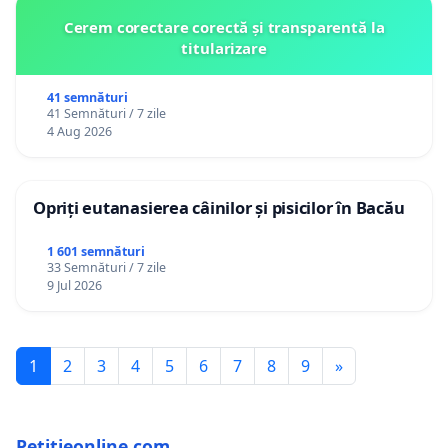
Cerem corectare corectă și transparentă la
titularizare
41 semnături
41 Semnături / 7 zile
4 Aug 2026
Opriți eutanasierea câinilor și pisicilor în Bacău
1 601 semnături
33 Semnături / 7 zile
9 Jul 2026
1
2
3
4
5
6
7
8
9
»
Petitieonline.com