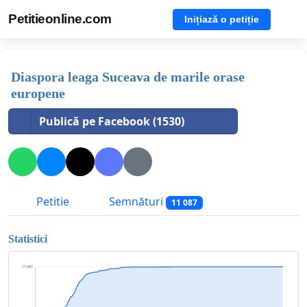
Petitieonline.com
Inițiază o petiție
Diaspora leaga Suceava de marile orase
europene
Publică pe Facebook (1530)
Petitie
Semnături
11 087
Statistici
11 087