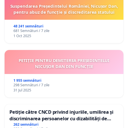
Suspendarea Președintelui României, Nicușor Dan,
pentru abuz de funcție și discreditarea statului
48 241 semnături
681 Semnături / 7 zile
1 Oct 2025
PETIȚIE PENTRU DEMITEREA PREȘEDINTELUI
NICUȘOR DAN DIN FUNCȚIE
1 955 semnături
298 Semnături / 7 zile
31 Jul 2025
Petiție către CNCD privind injuriile, umilirea și
discriminarea persoanelor cu dizabilități de
către utilizatorul TikTok „Gorici”
262 semnături