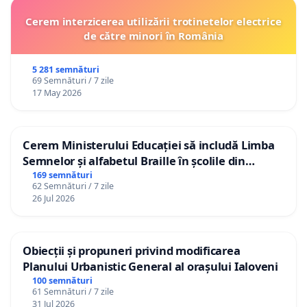
Cerem interzicerea utilizării trotinetelor electrice
de către minori în România
5 281 semnături
69 Semnături / 7 zile
17 May 2026
Cerem Ministerului Educației să includă Limba
Semnelor și alfabetul Braille în școlile din
Republica Moldova!
169 semnături
62 Semnături / 7 zile
26 Jul 2026
Obiecții și propuneri privind modificarea
Planului Urbanistic General al orașului Ialoveni
100 semnături
61 Semnături / 7 zile
31 Jul 2026