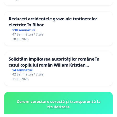
Reduceți accidentele grave ale trotinetelor
electrice în Bihor
538 semnături
47 Semnături / 7 zile
28 Jul 2026
Solicităm implicarea autorităților române în
cazul copilului român Wiliam Kristian
Gheorghe, aflat în plasament în Danemarca de
54 semnături
42 Semnături / 7 zile
12 ani
31 Jul 2026
Cerem corectare corectă și transparentă la
titularizare