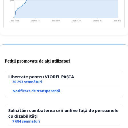
5 544
0
2023-10-05
2024-03-10
2024-08-14
2025-01-19
2025-06-25
2025-11-29
Petiții promovate de alți utilizatori
Libertate pentru VIOREL PAȘCA
30 293 semnături
Notificare de transparență
Solicităm combaterea urii online față de persoanele
cu dizabilități
7 684 semnături