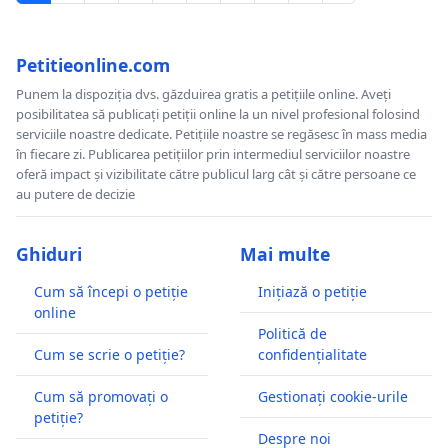
Petitieonline.com
Punem la dispoziția dvs. găzduirea gratis a petițiile online. Aveți
posibilitatea să publicați petiții online la un nivel profesional folosind
serviciile noastre dedicate. Petițiile noastre se regăsesc în mass media
în fiecare zi. Publicarea petițiilor prin intermediul serviciilor noastre
oferă impact și vizibilitate către publicul larg cât și către persoane ce
au putere de decizie
Ghiduri
Mai multe
Cum să începi o petiție
Inițiază o petiție
online
Politică de
Cum se scrie o petiție?
confidențialitate
Cum să promovați o
Gestionați cookie-urile
petiție?
Despre noi