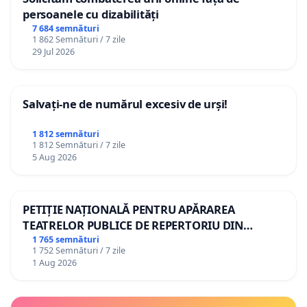
persoanele cu dizabilități
7 684 semnături
1 862 Semnături / 7 zile
29 Jul 2026
Salvați-ne de numărul excesiv de urși!
1 812 semnături
1 812 Semnături / 7 zile
5 Aug 2026
PETIȚIE NAȚIONALĂ PENTRU APĂRAREA
TEATRELOR PUBLICE DE REPERTORIU DIN
ROMÂNIA
1 765 semnături
1 752 Semnături / 7 zile
1 Aug 2026