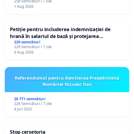
258 Semnături / 7 zile
1 Aug 2026
Petiție pentru includerea indemnizației de
hrană în salariul de bază și protejarea
gradațiilor de vechime pentru asistenții
229 semnături
229 Semnături / 7 zile
personali
6 Aug 2026
Referendumul pentru demiterea Preşedintelui
României Nicusor Dan
26 771 semnături
226 Semnături / 7 zile
4 Jun 2025
Stop cerșetoria