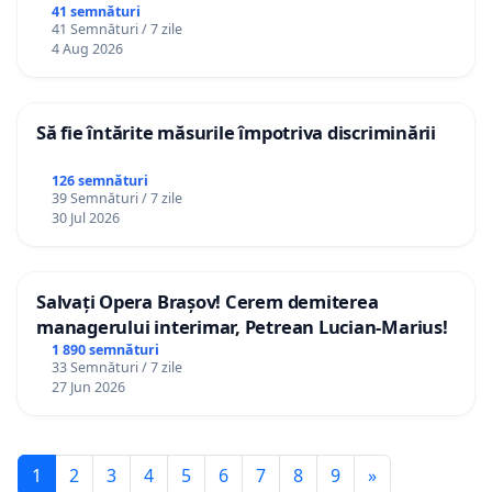
41 semnături
41 Semnături / 7 zile
4 Aug 2026
Să fie întărite măsurile împotriva discriminării
126 semnături
39 Semnături / 7 zile
30 Jul 2026
Salvați Opera Brașov! Cerem demiterea
managerului interimar, Petrean Lucian-Marius!
1 890 semnături
33 Semnături / 7 zile
27 Jun 2026
1
2
3
4
5
6
7
8
9
»