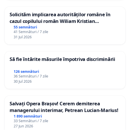
Solicităm implicarea autorităților române în
cazul copilului român Wiliam Kristian
Gheorghe, aflat în plasament în Danemarca de
55 semnături
41 Semnături / 7 zile
12 ani
31 Jul 2026
Să fie întărite măsurile împotriva discriminării
126 semnături
36 Semnături / 7 zile
30 Jul 2026
Salvați Opera Brașov! Cerem demiterea
managerului interimar, Petrean Lucian-Marius!
1 890 semnături
33 Semnături / 7 zile
27 Jun 2026