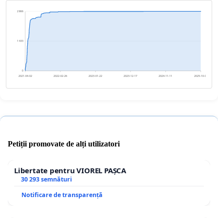
2 866
1 433
0
2021-04-02
2022-02-26
2023-01-22
2023-12-17
2024-11-11
2025-10-07
Petiții promovate de alți utilizatori
Libertate pentru VIOREL PAȘCA
30 293 semnături
Notificare de transparență