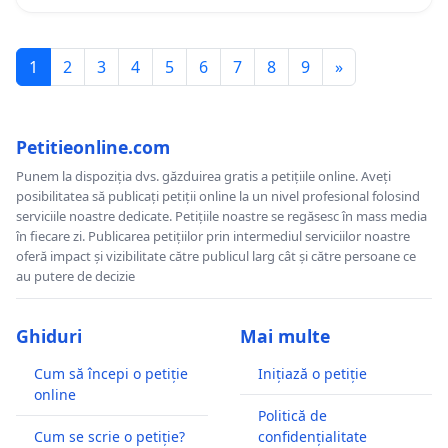
1
2
3
4
5
6
7
8
9
»
Petitieonline.com
Punem la dispoziția dvs. găzduirea gratis a petițiile online. Aveți
posibilitatea să publicați petiții online la un nivel profesional folosind
serviciile noastre dedicate. Petițiile noastre se regăsesc în mass media
în fiecare zi. Publicarea petițiilor prin intermediul serviciilor noastre
oferă impact și vizibilitate către publicul larg cât și către persoane ce
au putere de decizie
Ghiduri
Mai multe
Cum să începi o petiție
Inițiază o petiție
online
Politică de
Cum se scrie o petiție?
confidențialitate