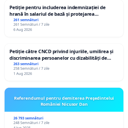
Petiție pentru includerea indemnizației de
hrană în salariul de bază și protejarea
gradațiilor de vechime pentru asistenții
261 semnături
261 Semnături / 7 zile
personali
6 Aug 2026
Petiție către CNCD privind injuriile, umilirea și
discriminarea persoanelor cu dizabilități de
către utilizatorul TikTok „Gorici”
263 semnături
258 Semnături / 7 zile
1 Aug 2026
Referendumul pentru demiterea Preşedintelui
României Nicusor Dan
26 793 semnături
248 Semnături / 7 zile
4 Jun 2025