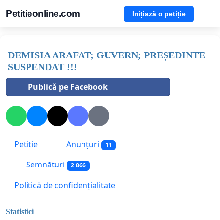
Petitieonline.com
Inițiază o petiție
DEMISIA ARAFAT; GUVERN; PREȘEDINTE
SUSPENDAT !!!
Publică pe Facebook
Petitie
Anunțuri
11
Semnături
2 866
Politică de confidențialitate
Statistici