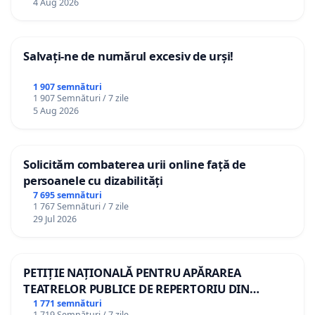
4 Aug 2026
Salvați-ne de numărul excesiv de urși!
1 907 semnături
1 907 Semnături / 7 zile
5 Aug 2026
Solicităm combaterea urii online față de
persoanele cu dizabilități
7 695 semnături
1 767 Semnături / 7 zile
29 Jul 2026
PETIȚIE NAȚIONALĂ PENTRU APĂRAREA
TEATRELOR PUBLICE DE REPERTORIU DIN
ROMÂNIA
1 771 semnături
1 719 Semnături / 7 zile