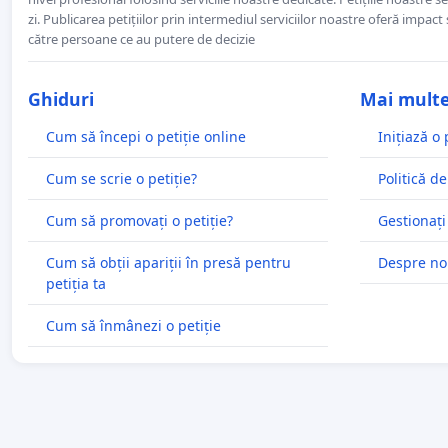
zi. Publicarea petițiilor prin intermediul serviciilor noastre oferă impact și
către persoane ce au putere de decizie
Ghiduri
Mai mult
Cum să începi o petiție online
Inițiază o 
Cum se scrie o petiție?
Politică de
Cum să promovați o petiție?
Gestionați
Cum să obții apariții în presă pentru
Despre no
petiția ta
Cum să înmânezi o petiție