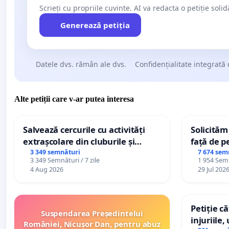
Scrieți cu propriile cuvinte. AI va redacta o petiție soli
Generează petiția
Datele dvs. rămân ale dvs.
Confidențialitate integrată 
Alte petiții care v-ar putea interesa
Salvează cercurile cu activități
Solicităm
extrașcolare din cluburile și
față de p
palatele copiilor
3 349 semnături
7 674 sem
3 349 Semnături / 7 zile
1 954 Semn
4 Aug 2026
29 Jul 202
Petiție c
Suspendarea Președintelui
injuriile,
României, Nicușor Dan, pentru abuz