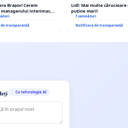
era Brașov! Cerem
Lidl: Mai multe cărucioare
 managerului interimar,
puține mari!
cian-Marius!
nături
7 semnături
e de transparență
Notificare de transparență
Cu tehnologie AI
deți