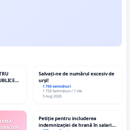
NTRU
Salvați-ne de numărul excesiv de
UBLICE
urși!
MÂNIA
1 750 semnături
1 750 Semnături / 7 zile
5 Aug 2026
Petiție pentru includerea
TEREA
indemnizației de hrană în salariul
 DAN DIN