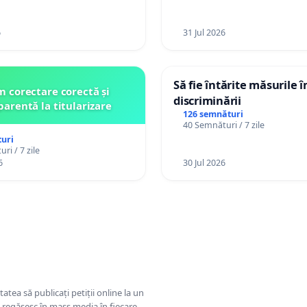
6
31 Jul 2026
Să fie întărite măsurile 
 corectare corectă și
discriminării
parentă la titularizare
126 semnături
40 Semnături / 7 zile
uri
ri / 7 zile
6
30 Jul 2026
tatea să publicați petiții online la un
se regăsesc în mass media în fiecare