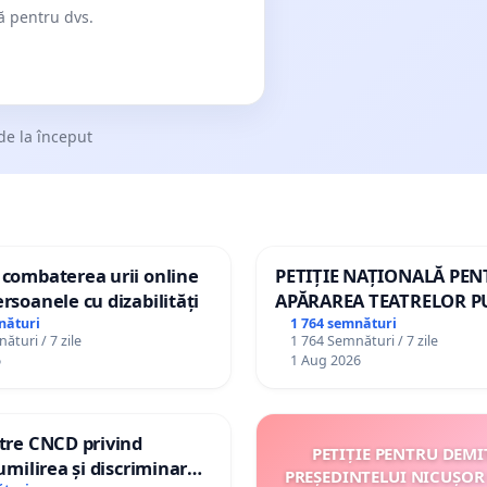
dă pentru dvs.
de la început
 combaterea urii online
PETIȚIE NAȚIONALĂ PE
ersoanele cu dizabilități
APĂRAREA TEATRELOR P
DE REPERTORIU DIN RO
nături
1 764 semnături
ături / 7 zile
1 764 Semnături / 7 zile
6
1 Aug 2026
ătre CNCD privind
PETIȚIE PENTRU DEMI
 umilirea și discriminarea
PREȘEDINTELUI NICUȘOR