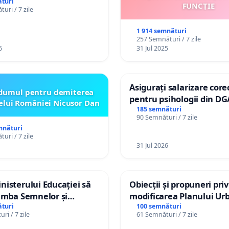
or cu dizabilități de
turi
FUNCȚIE
uri / 7 zile
izatorul TikTok „Gorici”
1 914 semnături
257 Semnături / 7 zile
6
31 Jul 2025
Asigurați salarizare core
dumul pentru demiterea
pentru psihologii din DG
elui României Nicusor Dan
spitale
185 semnături
90 Semnături / 7 zile
mnături
uri / 7 zile
31 Jul 2026
isterului Educației să
Obiecții și propuneri pri
imba Semnelor și
modificarea Planului Urb
Braille în școlile din
General al orașului Ialo
turi
100 semnături
ri / 7 zile
61 Semnături / 7 zile
a Moldova!