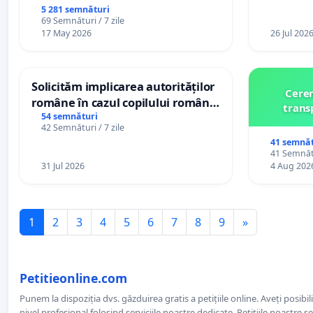
5 281 semnături
69 Semnături / 7 zile
17 May 2026
26 Jul 202
Solicităm implicarea autorităților
Cerem
române în cazul copilului român
trans
Wiliam Kristian Gheorghe, aflat în
54 semnături
42 Semnături / 7 zile
plasament în Danemarca de 12
41 semnăt
ani
41 Semnătu
31 Jul 2026
4 Aug 202
1
2
3
4
5
6
7
8
9
»
Petitieonline.com
Punem la dispoziția dvs. găzduirea gratis a petițiile online. Aveți posibili
nivel profesional folosind serviciile noastre dedicate. Petițiile noastre 