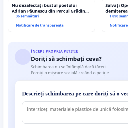
Nu dezafectați bustul poetului
Salvați Op
Adrian Păunescu din Parcul Grădina
demiterea
Icoanei! Stop cenzurii culturale!
36 semnături
Petrean Lu
1 890 sem
Notificare de transparență
Notificar
ÎNCEPE PROPRIA PETIȚIE
Doriți să schimbați ceva?
Schimbarea nu se întâmplă dacă tăceți.
Porniți o mișcare socială creând o petiție.
Descrieți schimbarea pe care doriți să o ve