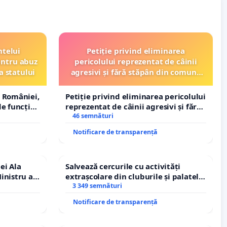
ntelui
Petiție privind eliminarea
entru abuz
pericolului reprezentat de câinii
a statului
agresivi și fără stăpân din comuna
Tunari
 României,
Petiție privind eliminarea pericolului
e funcție
reprezentat de câinii agresivi și fără
stăpân din comuna Tunari
46 semnături
Notificare de transparență
ei Ala
Salvează cercurile cu activități
inistru al
extrașcolare din cluburile și palatele
copiilor
3 349 semnături
Notificare de transparență