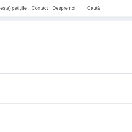
ește) petițiile
Contact
Despre noi
Caută