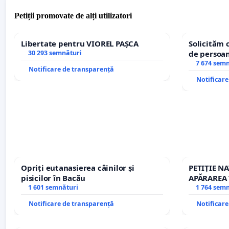
Petiții promovate de alți utilizatori
Libertate pentru VIOREL PAȘCA
Solicităm 
30 293 semnături
de persoan
7 674 sem
Notificare de transparență
Notificar
Opriți eutanasierea câinilor și
PETIȚIE N
pisicilor în Bacău
APĂRAREA 
1 601 semnături
REPERTOR
1 764 sem
Notificare de transparență
Notificar