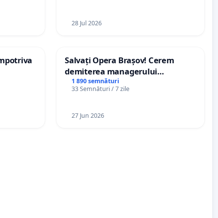
28 Jul 2026
împotriva
Salvați Opera Brașov! Cerem
demiterea managerului
interimar, Petrean Lucian-Marius!
1 890 semnături
33 Semnături / 7 zile
27 Jun 2026