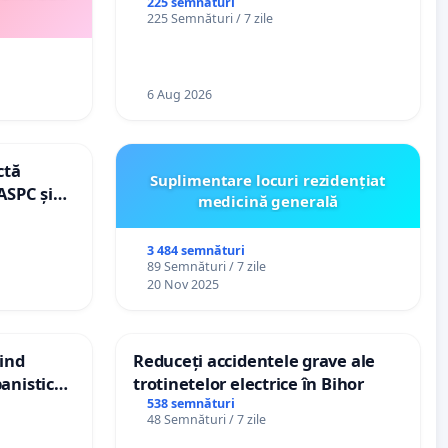
de bază și protejarea gradațiilor
225 semnături
225 Semnături / 7 zile
de vechime pentru asistenții
personali
6 Aug 2026
ctă
Suplimentare locuri rezidențiat
ASPC și
medicină generală
3 484 semnături
89 Semnături / 7 zile
20 Nov 2025
vind
Reduceți accidentele grave ale
anistic
trotinetelor electrice în Bihor
veni
538 semnături
48 Semnături / 7 zile