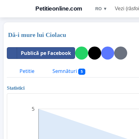
Petitieonline.com
Vezi (răsfoi
RO ▼
Dă-i mure lui Ciolacu
Publică pe Facebook
Petitie
Semnături
5
Statistici
5