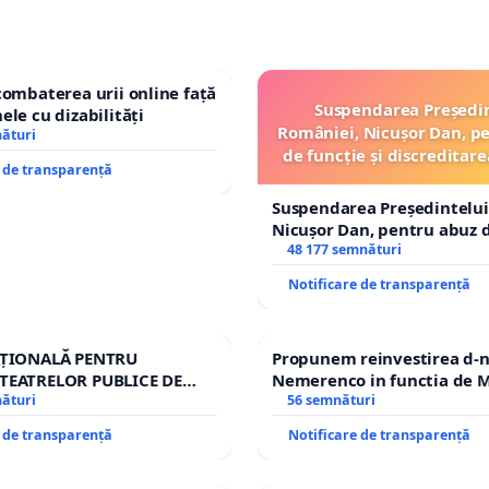
combaterea urii online față
Suspendarea Președi
ele cu dizabilități
României, Nicușor Dan, p
nături
de funcție și discreditare
e de transparență
Suspendarea Președintelui
Nicușor Dan, pentru abuz d
și discreditarea statului
48 177 semnături
Notificare de transparență
AȚIONALĂ PENTRU
Propunem reinvestirea d-n
TEATRELOR PUBLICE DE
Nemerenco in functia de M
IU DIN ROMÂNIA
nături
Sanatatii
56 semnături
e de transparență
Notificare de transparență