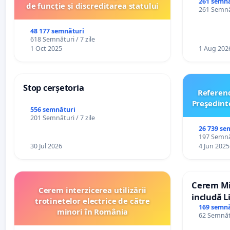
persoanel
261 semnă
de funcție și discreditarea statului
261 Semnăt
către util
48 177 semnături
618 Semnături / 7 zile
1 Oct 2025
1 Aug 202
Stop cerșetoria
Referen
Preşedint
556 semnături
201 Semnături / 7 zile
26 739 se
197 Semnăt
30 Jul 2026
4 Jun 2025
Cerem Min
Cerem interzicerea utilizării
includă L
trotinetelor electrice de către
alfabetul 
169 semnă
minori în România
62 Semnătu
Republic