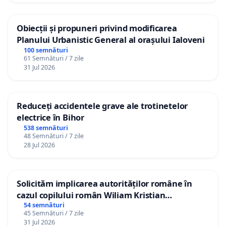
Obiecții și propuneri privind modificarea
Planului Urbanistic General al orașului Ialoveni
100 semnături
61 Semnături / 7 zile
31 Jul 2026
Reduceți accidentele grave ale trotinetelor
electrice în Bihor
538 semnături
48 Semnături / 7 zile
28 Jul 2026
Solicităm implicarea autorităților române în
cazul copilului român Wiliam Kristian
Gheorghe, aflat în plasament în Danemarca de
54 semnături
45 Semnături / 7 zile
12 ani
31 Jul 2026