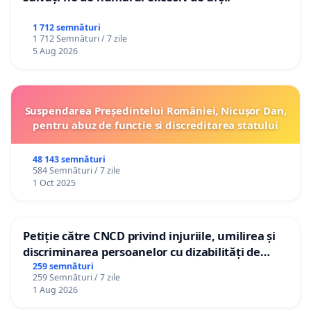
1 712 semnături
1 712 Semnături / 7 zile
5 Aug 2026
Suspendarea Președintelui României, Nicușor Dan,
pentru abuz de funcție și discreditarea statului
48 143 semnături
584 Semnături / 7 zile
1 Oct 2025
Petiție către CNCD privind injuriile, umilirea și
discriminarea persoanelor cu dizabilități de
către utilizatorul TikTok „Gorici”
259 semnături
259 Semnături / 7 zile
1 Aug 2026