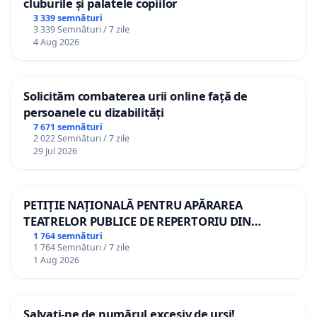
cluburile și palatele copiilor
3 339 semnături
3 339 Semnături / 7 zile
4 Aug 2026
Solicităm combaterea urii online față de
persoanele cu dizabilități
7 671 semnături
2 022 Semnături / 7 zile
29 Jul 2026
PETIȚIE NAȚIONALĂ PENTRU APĂRAREA
TEATRELOR PUBLICE DE REPERTORIU DIN
ROMÂNIA
1 764 semnături
1 764 Semnături / 7 zile
1 Aug 2026
Salvați-ne de numărul excesiv de urși!