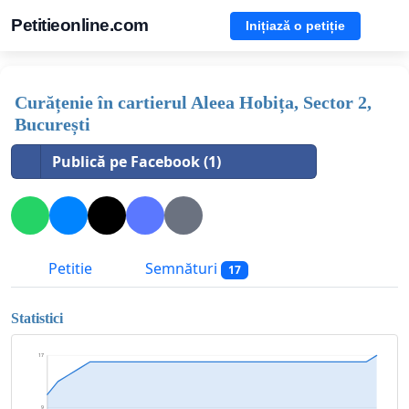
Petitieonline.com
Inițiază o petiție
Curățenie în cartierul Aleea Hobița, Sector 2,
București
Publică pe Facebook (1)
Petitie
Semnături
17
Statistici
17
9