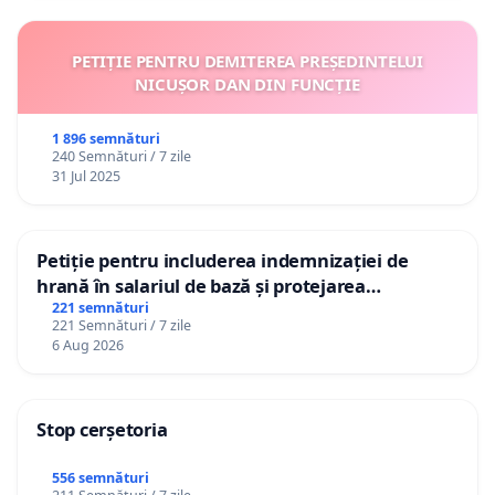
PETIȚIE PENTRU DEMITEREA PREȘEDINTELUI
NICUȘOR DAN DIN FUNCȚIE
1 896 semnături
240 Semnături / 7 zile
31 Jul 2025
Petiție pentru includerea indemnizației de
hrană în salariul de bază și protejarea
gradațiilor de vechime pentru asistenții
221 semnături
221 Semnături / 7 zile
personali
6 Aug 2026
Stop cerșetoria
556 semnături