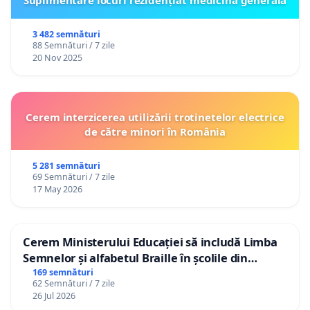
Suplimentare locuri rezidențiat medicină generală
3 482 semnături
88 Semnături / 7 zile
20 Nov 2025
Cerem interzicerea utilizării trotinetelor electrice
de către minori în România
5 281 semnături
69 Semnături / 7 zile
17 May 2026
Cerem Ministerului Educației să includă Limba
Semnelor și alfabetul Braille în școlile din
Republica Moldova!
169 semnături
62 Semnături / 7 zile
26 Jul 2026