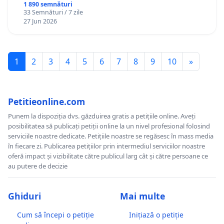
1 890 semnături
33 Semnături / 7 zile
27 Jun 2026
1
2
3
4
5
6
7
8
9
10
»
Petitieonline.com
Punem la dispoziția dvs. găzduirea gratis a petițiile online. Aveți
posibilitatea să publicați petiții online la un nivel profesional folosind
serviciile noastre dedicate. Petițiile noastre se regăsesc în mass media
în fiecare zi. Publicarea petițiilor prin intermediul serviciilor noastre
oferă impact și vizibilitate către publicul larg cât și către persoane ce
au putere de decizie
Ghiduri
Mai multe
Cum să începi o petiție
Inițiază o petiție