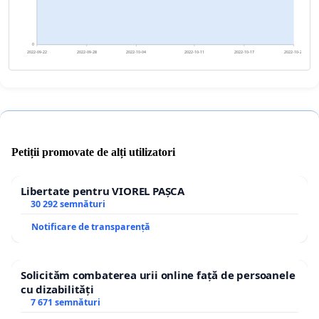
0
2022-09-22
2022-09-28
2022-10-04
2022-10-11
2022-10-17
2022-10-23
Petiții promovate de alți utilizatori
Libertate pentru VIOREL PAȘCA
30 292 semnături
Notificare de transparență
Solicităm combaterea urii online față de persoanele
cu dizabilități
7 671 semnături