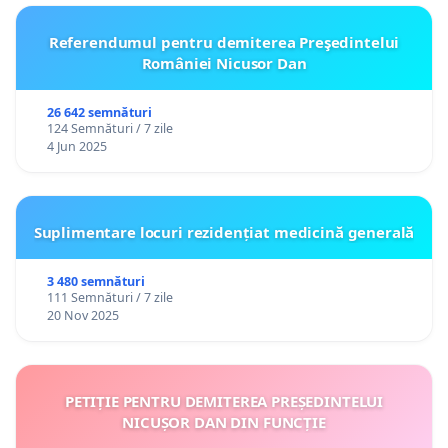
Referendumul pentru demiterea Preşedintelui
României Nicusor Dan
26 642 semnături
124 Semnături / 7 zile
4 Jun 2025
Suplimentare locuri rezidențiat medicină generală
3 480 semnături
111 Semnături / 7 zile
20 Nov 2025
PETIȚIE PENTRU DEMITEREA PREȘEDINTELUI
NICUȘOR DAN DIN FUNCȚIE