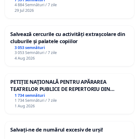
4 884 Semnături / 7 zile
29 Jul 2026
Salvează cercurile cu activități extrașcolare din
cluburile și palatele copiilor
3 053 semnături
3 053 Semnături / 7 zile
4 Aug 2026
PETIȚIE NAȚIONALĂ PENTRU APĂRAREA
TEATRELOR PUBLICE DE REPERTORIU DIN
ROMÂNIA
1 734 semnături
1 734 Semnături / 7 zile
1 Aug 2026
Salvați-ne de numărul excesiv de urși!