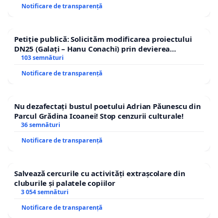
Notificare de transparență
Petiție publică: Solicităm modificarea proiectului
DN25 (Galați – Hanu Conachi) prin devierea
traseului în afara localităților!
103 semnături
Notificare de transparență
Nu dezafectați bustul poetului Adrian Păunescu din
Parcul Grădina Icoanei! Stop cenzurii culturale!
36 semnături
Notificare de transparență
Salvează cercurile cu activități extrașcolare din
cluburile și palatele copiilor
3 054 semnături
Notificare de transparență