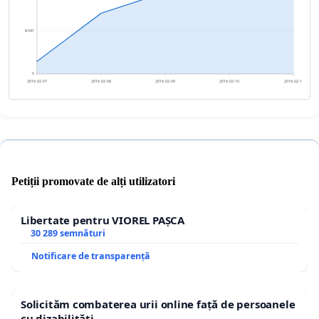
8 041
0
2016-02-07
2016-02-08
2016-02-09
2016-02-10
2016-02-11
Petiții promovate de alți utilizatori
Libertate pentru VIOREL PAȘCA
30 289 semnături
Notificare de transparență
Solicităm combaterea urii online față de persoanele
cu dizabilități