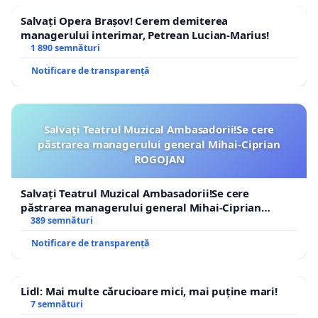
Salvați Opera Brașov! Cerem demiterea
managerului interimar, Petrean Lucian-Marius!
1 890 semnături
Notificare de transparență
Salvați Teatrul Muzical Ambasadorii!Se cere
păstrarea managerului general Mihai-Ciprian
ROGOJAN
Salvați Teatrul Muzical Ambasadorii!Se cere
păstrarea managerului general Mihai-Ciprian
ROGOJAN
389 semnături
Notificare de transparență
Lidl: Mai multe cărucioare mici, mai puține mari!
7 semnături