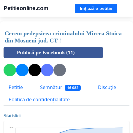
Petitieonline.com
Inițiază o petiție
Cerem pedepsirea criminalului Mircea Stoica
din Mosneni jud. CT !
Publică pe Facebook (11)
Petitie
Semnături
Discuție
16 082
Politică de confidențialitate
Statistici
16 082