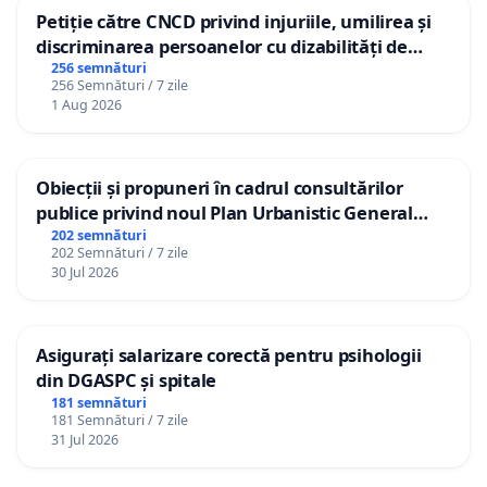
Petiție către CNCD privind injuriile, umilirea și
discriminarea persoanelor cu dizabilități de
către utilizatorul TikTok „Gorici”
256 semnături
256 Semnături / 7 zile
1 Aug 2026
Obiecții și propuneri în cadrul consultărilor
publice privind noul Plan Urbanistic General
(PUG) Ialoveni
202 semnături
202 Semnături / 7 zile
30 Jul 2026
Asigurați salarizare corectă pentru psihologii
din DGASPC și spitale
181 semnături
181 Semnături / 7 zile
31 Jul 2026