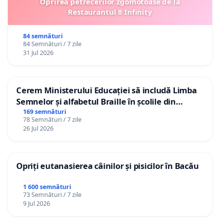
Oprirea petrecerilor zgomotoase de la
Restaurantul 8 Infinity
84 semnături
84 Semnături / 7 zile
31 Jul 2026
Cerem Ministerului Educației să includă Limba
Semnelor și alfabetul Braille în școlile din
Republica Moldova!
169 semnături
78 Semnături / 7 zile
26 Jul 2026
Opriți eutanasierea câinilor și pisicilor în Bacău
1 600 semnături
73 Semnături / 7 zile
9 Jul 2026