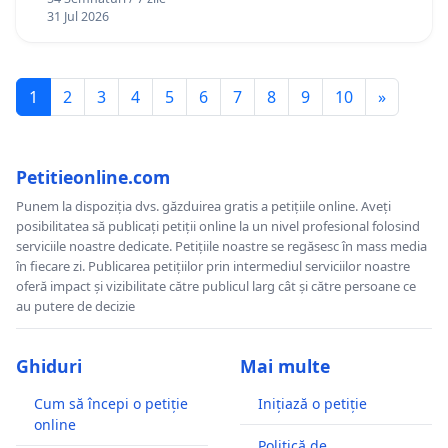
12 ani
31 Jul 2026
1
2
3
4
5
6
7
8
9
10
»
Petitieonline.com
Punem la dispoziția dvs. găzduirea gratis a petițiile online. Aveți
posibilitatea să publicați petiții online la un nivel profesional folosind
serviciile noastre dedicate. Petițiile noastre se regăsesc în mass media
în fiecare zi. Publicarea petițiilor prin intermediul serviciilor noastre
oferă impact și vizibilitate către publicul larg cât și către persoane ce
au putere de decizie
Ghiduri
Mai multe
Cum să începi o petiție
Inițiază o petiție
online
Politică de