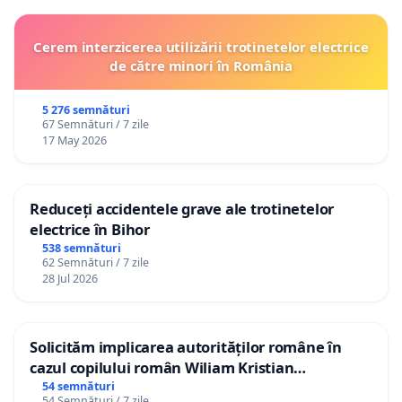
Cerem interzicerea utilizării trotinetelor electrice
de către minori în România
5 276 semnături
67 Semnături / 7 zile
17 May 2026
Reduceți accidentele grave ale trotinetelor
electrice în Bihor
538 semnături
62 Semnături / 7 zile
28 Jul 2026
Solicităm implicarea autorităților române în
cazul copilului român Wiliam Kristian
Gheorghe, aflat în plasament în Danemarca de
54 semnături
54 Semnături / 7 zile