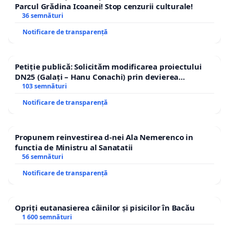
Parcul Grădina Icoanei! Stop cenzurii culturale!
36 semnături
Notificare de transparență
Petiție publică: Solicităm modificarea proiectului
DN25 (Galați – Hanu Conachi) prin devierea
traseului în afara localităților!
103 semnături
Notificare de transparență
Propunem reinvestirea d-nei Ala Nemerenco in
functia de Ministru al Sanatatii
56 semnături
Notificare de transparență
Opriți eutanasierea câinilor și pisicilor în Bacău
1 600 semnături