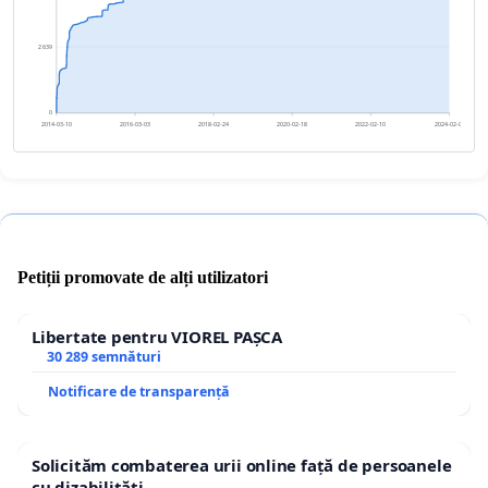
2 639
0
2014-03-10
2016-03-03
2018-02-24
2020-02-18
2022-02-10
2024-02-04
Petiții promovate de alți utilizatori
Libertate pentru VIOREL PAȘCA
30 289 semnături
Notificare de transparență
Solicităm combaterea urii online față de persoanele
cu dizabilități