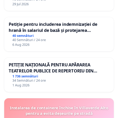
29 Jul 2026
Petiție pentru includerea indemnizației de
hrană în salariul de bază și protejarea
gradațiilor de vechime pentru asistenții
40 semnături
40 Semnături / 24 ore
personali
6 Aug 2026
PETIȚIE NAȚIONALĂ PENTRU APĂRAREA
TEATRELOR PUBLICE DE REPERTORIU DIN
ROMÂNIA
1 736 semnături
34 Semnături / 24 ore
1 Aug 2026
Instalarea de containere închise în Villaverde Alto
pentru a evita deșeurile pe stradă