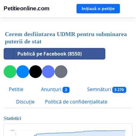
Petitieonline.com
Inițiază o petiție
Cerem desfiintarea UDMR pentru subminarea
puterii de stat
Publică pe Facebook (8550)
Petitie
Anunțuri
Semnături
2
5 270
Discuție
Politică de confidențialitate
Statistici
5 277