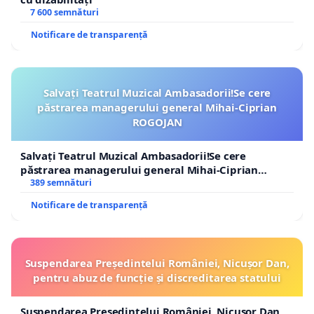
7 600 semnături
Notificare de transparență
Salvați Teatrul Muzical Ambasadorii!Se cere
păstrarea managerului general Mihai-Ciprian
ROGOJAN
Salvați Teatrul Muzical Ambasadorii!Se cere
păstrarea managerului general Mihai-Ciprian
ROGOJAN
389 semnături
Notificare de transparență
Suspendarea Președintelui României, Nicușor Dan,
pentru abuz de funcție și discreditarea statului
Suspendarea Președintelui României, Nicușor Dan,