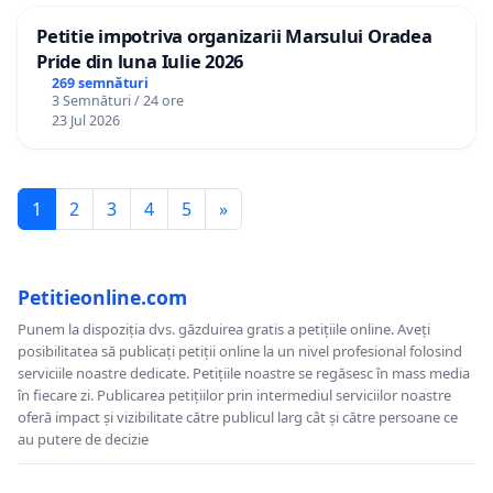
Petitie impotriva organizarii Marsului Oradea
Pride din luna Iulie 2026
269 semnături
3 Semnături / 24 ore
23 Jul 2026
1
2
3
4
5
»
Petitieonline.com
Punem la dispoziția dvs. găzduirea gratis a petițiile online. Aveți
posibilitatea să publicați petiții online la un nivel profesional folosind
serviciile noastre dedicate. Petițiile noastre se regăsesc în mass media
în fiecare zi. Publicarea petițiilor prin intermediul serviciilor noastre
oferă impact și vizibilitate către publicul larg cât și către persoane ce
au putere de decizie