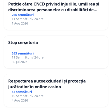
Petiție către CNCD privind injuriile, umilirea și
discriminarea persoanelor cu dizabilități de
către utilizatorul TikTok „Gorici”
256 semnături
11 Semnături / 24 ore
1 Aug 2026
Stop cerșetoria
553 semnături
11 Semnături / 24 ore
30 Jul 2026
Respectarea autoexcluderii și protecția
jucătorilor în online casino
13 semnături
10 Semnături / 24 ore
4 Aug 2026