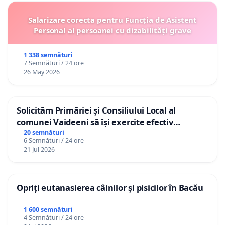
Salarizare corecta pentru Funcția de Asistent
Personal al persoanei cu dizabilități grave
1 338 semnături
7 Semnături / 24 ore
26 May 2026
Solicităm Primăriei și Consiliului Local al
comunei Vaideeni să își exercite efectiv
atribuțiile legale și să reprezinte interesele
20 semnături
6 Semnături / 24 ore
cetățenilor în raport cu APAVIL S.A, operatorul
21 Jul 2026
serviciului de apă!
Opriți eutanasierea câinilor și pisicilor în Bacău
1 600 semnături
4 Semnături / 24 ore