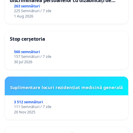
discriminarea persoanelor cu dizabilități de
către utilizatorul TikTok „Gorici”
263 semnături
225 Semnături / 7 zile
1 Aug 2026
Stop cerșetoria
560 semnături
157 Semnături / 7 zile
30 Jul 2026
Suplimentare locuri rezidențiat medicină generală
3 512 semnături
111 Semnături / 7 zile
20 Nov 2025