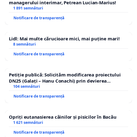
managerului interimar, Petrean Lucian-Marius!
1 891 semnături
Notificare de transparență
Lidl: Mai multe cărucioare mici, mai puține mari!
8 semnături
Notificare de transparență
Petiție publică: Solicităm modificarea proiectului
DN25 (Galați – Hanu Conachi) prin devierea
traseului în afara localităților!
104 semnături
Notificare de transparență
Opriți eutanasierea câinilor și pisicilor în Bacău
1 621 semnături
Notificare de transparență