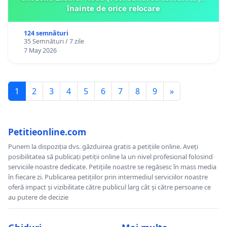
înainte de orice relocare
124 semnături
35 Semnături / 7 zile
7 May 2026
1
2
3
4
5
6
7
8
9
»
Petitieonline.com
Punem la dispoziția dvs. găzduirea gratis a petițiile online. Aveți
posibilitatea să publicați petiții online la un nivel profesional folosind
serviciile noastre dedicate. Petițiile noastre se regăsesc în mass media
în fiecare zi. Publicarea petițiilor prin intermediul serviciilor noastre
oferă impact și vizibilitate către publicul larg cât și către persoane ce
au putere de decizie