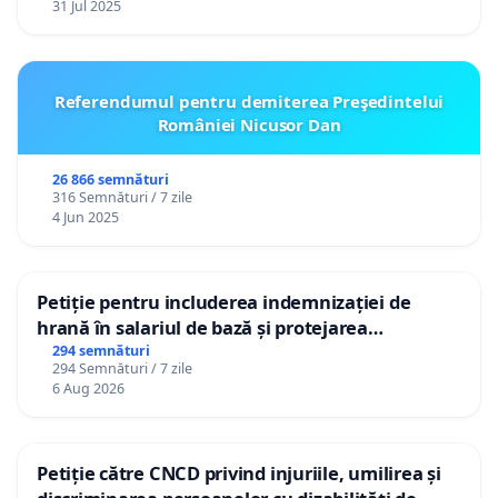
31 Jul 2025
Referendumul pentru demiterea Preşedintelui
României Nicusor Dan
26 866 semnături
316 Semnături / 7 zile
4 Jun 2025
Petiție pentru includerea indemnizației de
hrană în salariul de bază și protejarea
gradațiilor de vechime pentru asistenții
294 semnături
294 Semnături / 7 zile
personali
6 Aug 2026
Petiție către CNCD privind injuriile, umilirea și