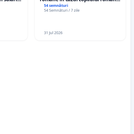
dațiilor
Wiliam Kristian Gheorghe, aflat în
54 semnături
54 Semnături / 7 zile
nții
plasament în Danemarca de 12
ani
31 Jul 2026