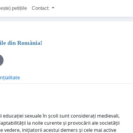
ește) petițiile
Contact:
lile din România!
nțialitate
 educației sexuale în școli sunt considerați medievali,
tabilității la noile curente și provocării ale societății
vedere, inițiatorii acestui demers și cele mai active