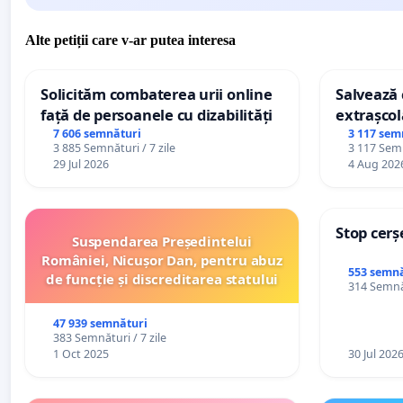
Alte petiții care v-ar putea interesa
Solicităm combaterea urii online
Salvează c
față de persoanele cu dizabilități
extrașcol
palatele c
7 606 semnături
3 117 sem
3 885 Semnături / 7 zile
3 117 Semn
29 Jul 2026
4 Aug 202
Stop cerș
Suspendarea Președintelui
României, Nicușor Dan, pentru abuz
553 semnă
de funcție și discreditarea statului
314 Semnăt
47 939 semnături
383 Semnături / 7 zile
1 Oct 2025
30 Jul 202