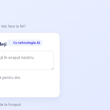
 Veți face la fel?
Cu tehnologie AI
deți
dă pentru dvs.
de la început