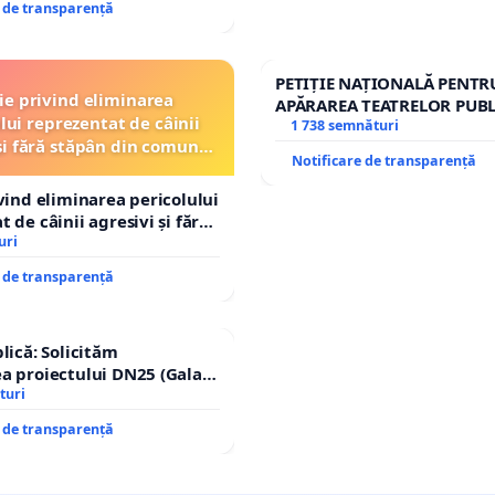
e de transparență
PETIȚIE NAȚIONALĂ PENTR
ție privind eliminarea
APĂRAREA TEATRELOR PUBL
lui reprezentat de câinii
REPERTORIU DIN ROMÂNI
1 738 semnături
și fără stăpân din comuna
Notificare de transparență
Tunari
ivind eliminarea pericolului
 de câinii agresivi și fără
n comuna Tunari
uri
e de transparență
lică: Solicităm
a proiectului DN25 (Galați
achi) prin devierea
turi
n afara localităților!
e de transparență