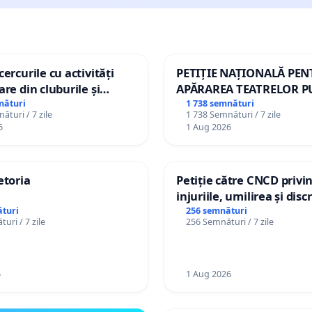
ercurile cu activități
PETIȚIE NAȚIONALĂ PE
are din cluburile și
APĂRAREA TEATRELOR P
opiilor
DE REPERTORIU DIN RO
nături
1 738 semnături
ături / 7 zile
1 738 Semnături / 7 zile
6
1 Aug 2026
etoria
Petiție către CNCD privi
injuriile, umilirea și dis
persoanelor cu dizabilită
turi
256 semnături
uri / 7 zile
256 Semnături / 7 zile
către utilizatorul TikTok 
6
1 Aug 2026