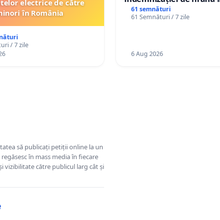
telor electrice de către
de bază și protejarea gra
61 semnături
inori în România
61 Semnături / 7 zile
de vechime pentru asiste
personali
nături
ri / 7 zile
26
6 Aug 2026
tatea să publicați petiții online la un
se regăsesc în mass media în fiecare
 vizibilitate către publicul larg cât și
e