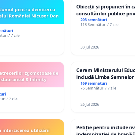
Obiecții și propuneri în 
dumul pentru demiterea
consultărilor publice pri
elui României Nicusor Dan
Plan Urbanistic General 
203 semnături
113 Semnături / 7 zile
Ialoveni
mnături
uri / 7 zile
30 Jul 2026
Cerem Ministerului Educ
etrecerilor zgomotoase de
includă Limba Semnelor 
estaurantul 8 Infinity
alfabetul Braille în școlil
169 semnături
76 Semnături / 7 zile
Republica Moldova!
uri
ri / 7 zile
6
26 Jul 2026
Petiție pentru includere
interzicerea utilizării
indemnizației de hrană î