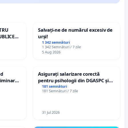
NTRU
Salvați-ne de numărul excesiv de
UBLICE
urși!
MÂNIA
1 342 semnături
1 342 Semnături / 7 zile
5 Aug 2026
nd
Asigurați salarizare corectă
criminarea
pentru psihologii din DGASPC și
ți de
spitale
181 semnături
181 Semnături / 7 zile
„Gorici”
31 Jul 2026