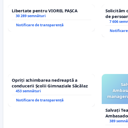
Libertate pentru VIOREL PAȘCA
Solicităm 
30 289 semnături
de persoan
7 606 sem
Notificare de transparență
Notificar
Opriți schimbarea nedreaptă a
Sal
conducerii Școlii Gimnaziale Săcălaz
Ambasa
453 semnături
managerul
Notificare de transparență
Salvați Te
Ambasadori
managerul
389 semnă
ROGOJAN