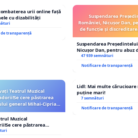
combaterea urii online față
Suspendarea Președi
ele cu dizabilități
României, Nicușor Dan, p
nături
de funcție și discreditare
e de transparență
Suspendarea Președintelui
Nicușor Dan, pentru abuz d
și discreditarea statului
47 939 semnături
Notificare de transparență
Lidl: Mai multe cărucioare
vați Teatrul Muzical
puține mari!
dorii!Se cere păstrarea
7 semnături
ui general Mihai-Ciprian
Notificare de transparență
ROGOJAN
atrul Muzical
i!Se cere păstrarea
ui general Mihai-Ciprian
turi