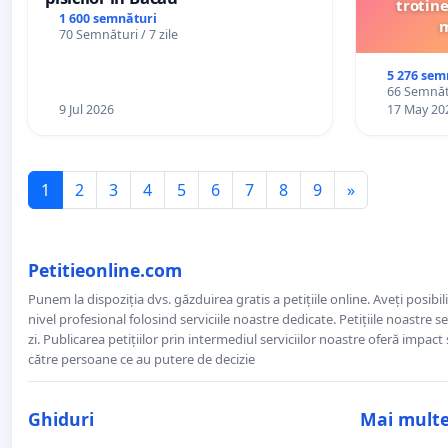
trotine
1 600 semnături
m
70 Semnături / 7 zile
5 276 sem
66 Semnătu
9 Jul 2026
17 May 20
1
2
3
4
5
6
7
8
9
»
Petitieonline.com
Punem la dispoziția dvs. găzduirea gratis a petițiile online. Aveți posibili
nivel profesional folosind serviciile noastre dedicate. Petițiile noastre 
zi. Publicarea petițiilor prin intermediul serviciilor noastre oferă impact și
către persoane ce au putere de decizie
Ghiduri
Mai mult