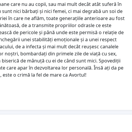
oane care nu au copii, sau mai mult decât atât suferă în
 sunt nici bărbați și nici femei, ci mai degrabă un soi de
riei în care ne aflăm, toate generațiile anterioare au fost
i sănătoasă, de a transmite propriilor odrasle ce este
ească de pericole și până unde este permisă o relație de
chegării unei stabilități emoționale și a unei respect
acului, de a infecta și mai mult decât reușesc canalele
lor noștri, bombardați din primele zile de viață cu sex,
i la biserică de mânuță cu ei de când sunt mici. Spovediții
ente care apar în dezvoltarea lor personală. Însă ați da pe
 este o crimă la fel de mare ca Avortul!