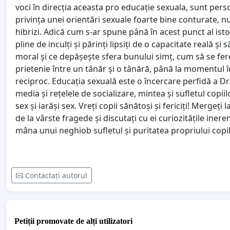
voci în direcția aceasta pro educație sexuala, sunt pers
privința unei orientări sexuale foarte bine conturate, nu
hibrizi. Adică cum s-ar spune până în acest punct al isto
pline de inculți și părinți lipsiți de o capacitate reală ș
moral și ce depășește sfera bunului simț, cum să se fer
prietenie între un tânăr și o tânără, până la momentul în
reciproc. Educația sexuală este o încercare perfidă a Dr
media și rețelele de socializare, mintea și sufletul copii
sex și iarăși sex. Vreți copii sănătoși și fericiți! Mergeț
de la vârste fragede și discutați cu ei curiozitățile iner
mâna unui neghiob sufletul și puritatea propriului copil,
Contactați autorul
Petiții promovate de alți utilizatori