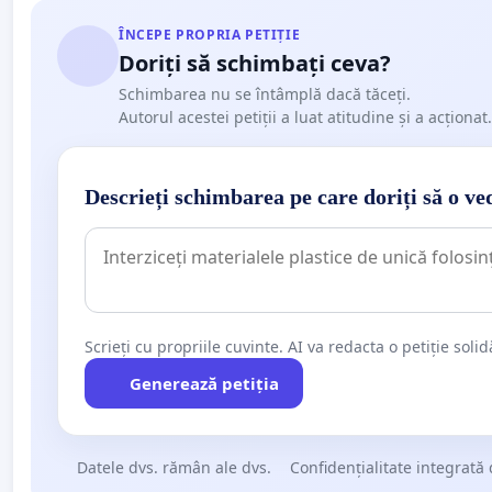
ÎNCEPE PROPRIA PETIȚIE
Doriți să schimbați ceva?
Schimbarea nu se întâmplă dacă tăceți.
Autorul acestei petiții a luat atitudine și a acționat.
Descrieți schimbarea pe care doriți să o ve
Scrieți cu propriile cuvinte. AI va redacta o petiție soli
Generează petiția
Datele dvs. rămân ale dvs.
Confidențialitate integrată 