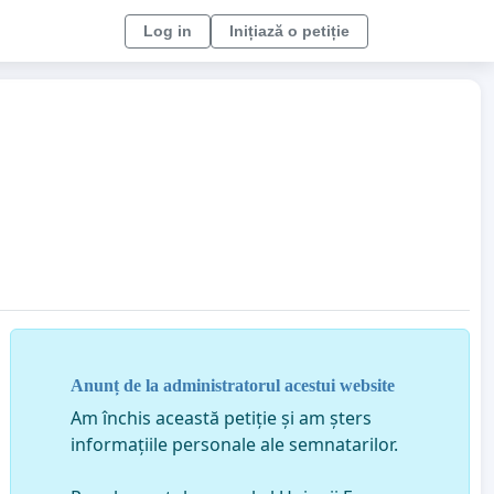
Log in
Inițiază o petiție
Anunț de la administratorul acestui website
Am închis această petiție și am șters
informațiile personale ale semnatarilor.