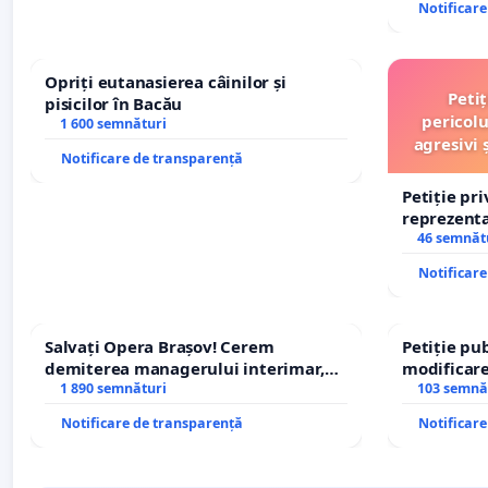
Notificar
Opriți eutanasierea câinilor și
Peti
pisicilor în Bacău
pericolu
1 600 semnături
agresivi 
Notificare de transparență
Petiție pr
reprezentat
stăpân di
46 semnăt
Notificar
Salvați Opera Brașov! Cerem
Petiție pub
demiterea managerului interimar,
modificare
Petrean Lucian-Marius!
1 890 semnături
– Hanu Con
103 semnă
traseului î
Notificare de transparență
Notificar