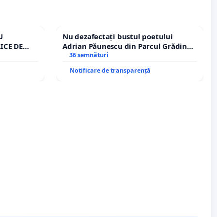
U
Nu dezafectați bustul poetului
ICE DE
Adrian Păunescu din Parcul Grădina
A
Icoanei! Stop cenzurii culturale!
36 semnături
Notificare de transparență