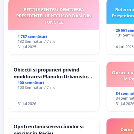
PETIȚIE PENTRU DEMITEREA
Referen
PREȘEDINTELUI NICUȘOR DAN DIN
Preşedint
FUNCȚIE
26 661 se
131 Semnăt
1 787 semnături
132 Semnături / 7 zile
31 Jul 2025
4 Jun 2025
Obiecții și propuneri privind
Oprirea p
modificarea Planului Urbanistic
la R
General al orașului Ialoveni
100 semnături
100 Semnături / 7 zile
84 semnăt
84 Semnătu
31 Jul 2026
31 Jul 202
Opriți eutanasierea câinilor și
Cerem 
pisicilor în Bacău