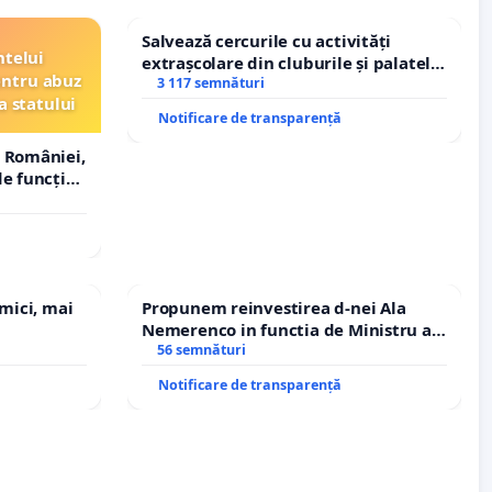
Salvează cercurile cu activități
ntelui
extrașcolare din cluburile și palatele
entru abuz
copiilor
3 117 semnături
a statului
Notificare de transparență
 României,
e funcție
 mici, mai
Propunem reinvestirea d-nei Ala
Nemerenco in functia de Ministru al
Sanatatii
56 semnături
Notificare de transparență