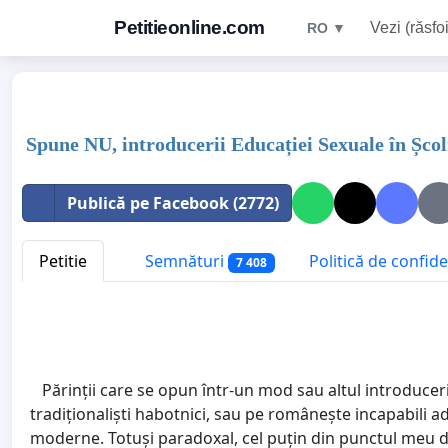
Petitieonline.com
Vezi (răsfoi
RO ▼
Spune NU, introducerii Educației Sexuale în Șco
Publică pe Facebook (2772)
Petitie
Semnături
Politică de confide
7 408
Părinții care se opun într-un mod sau altul introducerii
tradiționaliști habotnici, sau pe românește incapabili adap
moderne. Totuși paradoxal, cel puțin din punctul meu de 