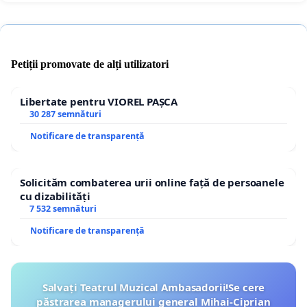
Petiții promovate de alți utilizatori
Libertate pentru VIOREL PAȘCA
30 287 semnături
Notificare de transparență
Solicităm combaterea urii online față de persoanele
cu dizabilități
7 532 semnături
Notificare de transparență
Salvați Teatrul Muzical Ambasadorii!Se cere
păstrarea managerului general Mihai-Ciprian