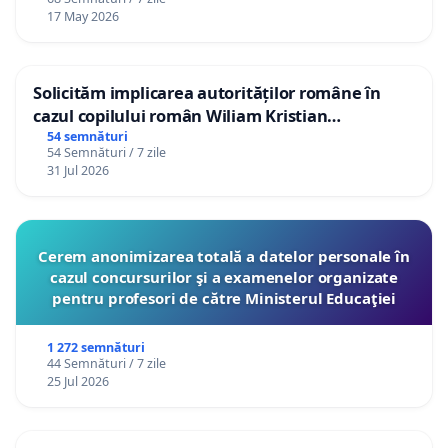
17 May 2026
Solicităm implicarea autorităților române în
cazul copilului român Wiliam Kristian
Gheorghe, aflat în plasament în Danemarca de
54 semnături
54 Semnături / 7 zile
12 ani
31 Jul 2026
Cerem anonimizarea totală a datelor personale în
cazul concursurilor şi a examenelor organizate
pentru profesori de către Ministerul Educaţiei
1 272 semnături
44 Semnături / 7 zile
25 Jul 2026