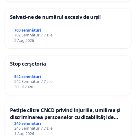
Salvați-ne de numărul excesiv de urși!
703 semnături
702 Semnături / 7 zile
5 Aug 2026
Stop cerșetoria
542 semnături
542 Semnături / 7 zile
30 Jul 2026
Petiție către CNCD privind injuriile, umilirea și
discriminarea persoanelor cu dizabilități de
către utilizatorul TikTok „Gorici”
245 semnături
245 Semnături / 7 zile
1 Aug 2026