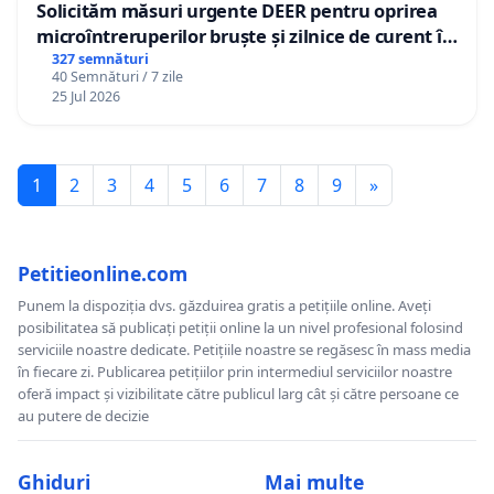
Solicităm măsuri urgente DEER pentru oprirea
microîntreruperilor bruște și zilnice de curent în
Sâncraiu de Mureș și Nazna
327 semnături
40 Semnături / 7 zile
25 Jul 2026
1
2
3
4
5
6
7
8
9
»
Petitieonline.com
Punem la dispoziția dvs. găzduirea gratis a petițiile online. Aveți
posibilitatea să publicați petiții online la un nivel profesional folosind
serviciile noastre dedicate. Petițiile noastre se regăsesc în mass media
în fiecare zi. Publicarea petițiilor prin intermediul serviciilor noastre
oferă impact și vizibilitate către publicul larg cât și către persoane ce
au putere de decizie
Ghiduri
Mai multe