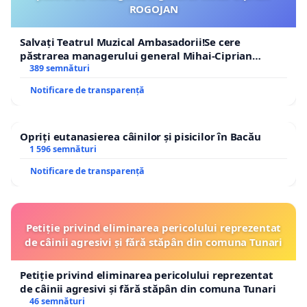
ROGOJAN
Salvați Teatrul Muzical Ambasadorii!Se cere
păstrarea managerului general Mihai-Ciprian
ROGOJAN
389 semnături
Notificare de transparență
Opriți eutanasierea câinilor și pisicilor în Bacău
1 596 semnături
Notificare de transparență
Petiție privind eliminarea pericolului reprezentat
de câinii agresivi și fără stăpân din comuna Tunari
Petiție privind eliminarea pericolului reprezentat
de câinii agresivi și fără stăpân din comuna Tunari
46 semnături