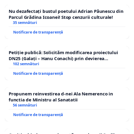
Nu dezafectați bustul poetului Adrian Păunescu din
Parcul Grădina Icoanei! Stop cenzurii culturale!
35 semnături
Notificare de transparență
Petiție publică: Solicităm modificarea proiectului
DN25 (Galați – Hanu Conachi) prin devierea
traseului în afara localităților!
102 semnături
Notificare de transparență
Propunem reinvestirea d-nei Ala Nemerenco in
functia de Ministru al Sanatatii
56 semnături
Notificare de transparență