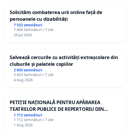
Solicităm combaterea urii online față de
persoanele cu dizabilități
7 532 semnături
7 404 Semnături / 7 zile
29 Jul 2026
Salvează cercurile cu activități extrașcolare din
cluburile și palatele copiilor
2 603 semnături
2 603 Semnături / 7 zile
4 Aug 2026
PETIȚIE NAȚIONALĂ PENTRU APĂRAREA
TEATRELOR PUBLICE DE REPERTORIU DIN
ROMÂNIA
1 712 semnături
1 712 Semnături / 7 zile
1 Aug 2026