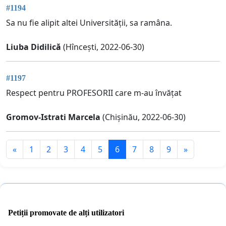
#1194
Sa nu fie alipit altei Universității, sa ramâna.
Liuba Didilică
(Hîncești, 2022-06-30)
#1197
Respect pentru PROFESORII care m-au învățat
Gromov-Istrati Marcela
(Chișinău, 2022-06-30)
«
1
2
3
4
5
6
7
8
9
»
Petiții promovate de alți utilizatori