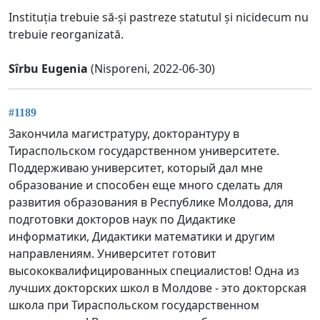
Instituția trebuie să-și pastreze statutul și nicidecum nu
trebuie reorganizată.
Sîrbu Eugenia
(Nisporeni, 2022-06-30)
#1189
Закончила магистратуру, докторантуру в
Тираспольском государственном университете.
Поддерживаю университет, который дал мне
образование и способен еще много сделать для
развития образования в Республике Молдова, для
подготовки докторов наук по Дидактике
информатики, Дидактики математики и другим
направлениям. Университет готовит
высококвалифицированных специалистов! Одна из
лучших докторских школ в Молдове - это докторская
школа при Тираспольском государственном