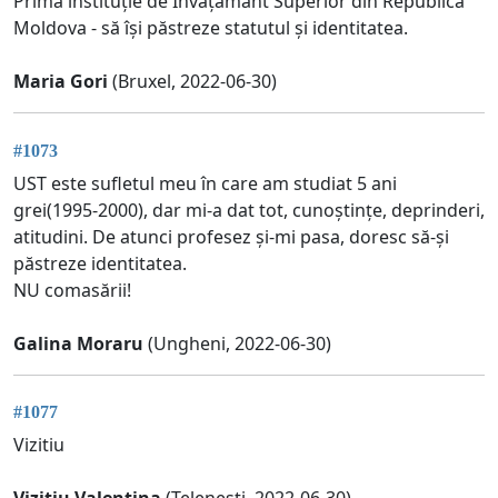
Prima instituție de Învățământ Superior din Republica
Moldova - să își păstreze statutul și identitatea.
Maria Gori
(Bruxel, 2022-06-30)
#1073
UST este sufletul meu în care am studiat 5 ani
grei(1995-2000), dar mi-a dat tot, cunoștințe, deprinderi,
atitudini. De atunci profesez și-mi pasa, doresc să-și
păstreze identitatea.
NU comasării!
Galina Moraru
(Ungheni, 2022-06-30)
#1077
Vizitiu
Vizitiu Valentina
(Telenești, 2022-06-30)