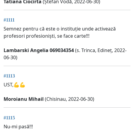
Tatiana Ciocirta
(Ștefan Vodă, 2022-06-30)
#1111
Semnez pentru că este o instituție unde activează
profesori profesioniști, se face carte!!!
Lambarski Angelia 069034354
(s. Trinca, Edineț, 2022-
06-30)
#1113
UST,💪💪
Moroianu Mihail
(Chisinau, 2022-06-30)
#1115
Nu-mi pasă!!!