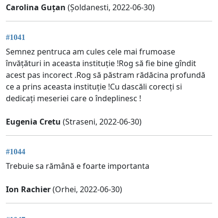
Carolina Guțan
(Șoldanesti, 2022-06-30)
#1041
Semnez pentruca am cules cele mai frumoase
învățături in aceasta instituție !Rog să fie bine gîndit
acest pas incorect .Rog să păstram rădăcina profundă
ce a prins aceasta instituție !Cu dascăli corecți si
dedicați meseriei care o îndeplinesc !
Eugenia Cretu
(Straseni, 2022-06-30)
#1044
Trebuie sa rămână e foarte importanta
Ion Rachier
(Orhei, 2022-06-30)