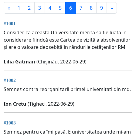
«
1
2
3
4
5
6
7
8
9
»
#1001
Consider că această Universitate merită să fie luată în
considerare fiindcă este Cartea de vizită a absolvenților
și are o valoare deosebită în rândurile cetățenilor RM
Lilia Gatman
(Chișinău, 2022-06-29)
#1002
Semnez contra reorganizarii primei universitati din md.
Ion Cretu
(Tigheci, 2022-06-29)
#1003
Semnez pentru ca îmi pasă. E universitatea unde mi-am