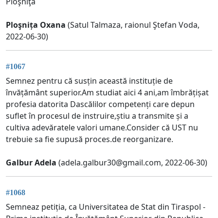
Ploşniţa
Ploşnița Oxana
(Satul Talmaza, raionul Ştefan Voda,
2022-06-30)
#1067
Semnez pentru că susțin această instituție de
învățământ superior.Am studiat aici 4 ani,am îmbrățișat
profesia datorita Dascălilor competenți care depun
suflet în procesul de instruire,știu a transmite și a
cultiva adevăratele valori umane.Consider că UST nu
trebuie sa fie supusă proces.de reorganizare.
Galbur Adela
(
adela.galbur30@gmail.com
, 2022-06-30)
#1068
Semneaz petiția, ca Universitatea de Stat din Tiraspol -