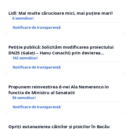
Lidl: Mai multe cărucioare mici, mai puține mari!
6 semnături
Notificare de transparență
Petiție publică: Solicităm modificarea proiectului
DN25 (Galați – Hanu Conachi) prin devierea
traseului în afara localităților!
102 semnături
Notificare de transparență
Propunem reinvestirea d-nei Ala Nemerenco in
functia de Ministru al Sanatatii
56 semnături
Notificare de transparență
Opriți eutanasierea câinilor și pisicilor în Bacău