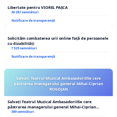
Libertate pentru VIOREL PAȘCA
30 287 semnături
Notificare de transparență
Solicităm combaterea urii online față de persoanele
cu dizabilități
7 525 semnături
Notificare de transparență
Salvați Teatrul Muzical Ambasadorii!Se cere
păstrarea managerului general Mihai-Ciprian
ROGOJAN
Salvați Teatrul Muzical Ambasadorii!Se cere
păstrarea managerului general Mihai-Ciprian
ROGOJAN
389 semnături