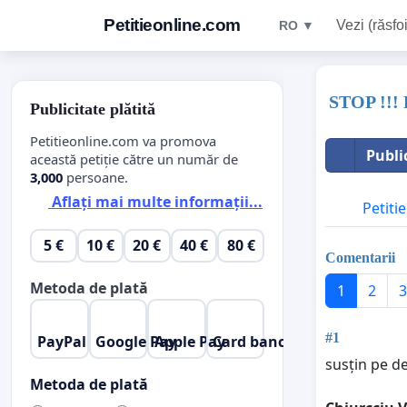
Petitieonline.com
Vezi (răsfoi
RO ▼
STOP !!! 
Publicitate plătită
Petitieonline.com va promova
Publi
această petiție către un număr de
3,000
persoane.
Aflați mai multe informații...
Petitie
5 €
10 €
20 €
40 €
80 €
Comentarii
Metoda de plată
1
2
3
#1
PayPal
Google Pay
Apple Pay
Card bancar
susțin pe de
Metoda de plată