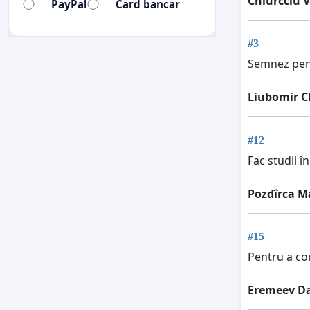
Chiurcciu V
PayPal
Card bancar
#3
Semnez pent
Liubomir C
#12
Fac studii în
Pozdîrca M
#15
Pentru a con
Eremeev D