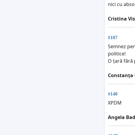
nici cu abso
Cristina Vi
#107
Semnez pent
politice!
O țară fără 
Сonstanța 
#140
XPDM
Angela Ba