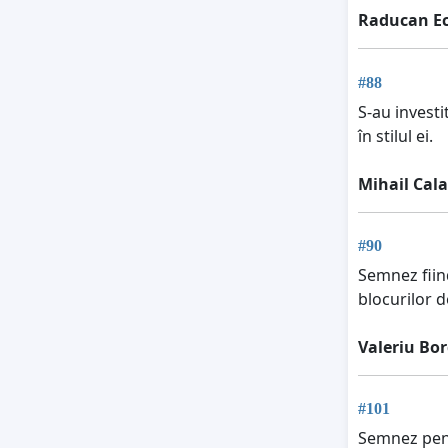
Raducan Ec
#88
S-au invest
în stilul ei.
Mihail Cala
#90
Semnez fiin
blocurilor d
Valeriu Bo
#101
Semnez pent