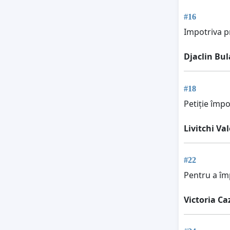
#16
Impotriva pr
Djaclin Bul
#18
Petiție împo
Livitchi Val
#22
Pentru a îm
Victoria C