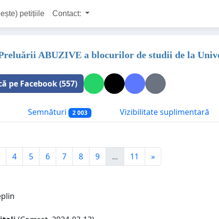
ește) petițiile
Contact:
Preluării ABUZIVE a blocurilor de studii de la Univ
că pe Facebook (557)
Semnături
Vizibilitate suplimentară
2 003
4
5
6
7
8
9
...
11
»
plin