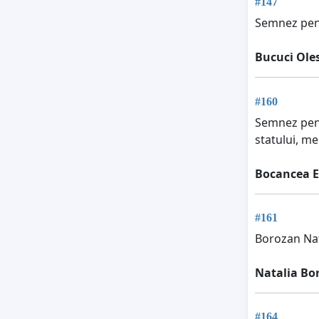
#147
Semnez pent
Bucuci Ole
#160
Semnez pentr
statului, me
Bocancea E
#161
Borozan Nat
Natalia Bo
#164