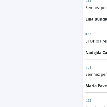
#24
Semnez pentr
Lilia Bundi
#32
STOP !!! Pre
Nadejda Ca
#51
Semnez pent
Maria Pave
#55