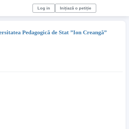
Log in
Inițiază o petiție
ersitatea Pedagogică de Stat ”Ion Creangă”