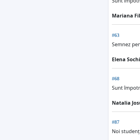
Sunt împotri
Mariana Fil
#63
Semnez pentr
Elena Soch
#68
Sunt împotri
Natalia Jos
#87
Noi studenți