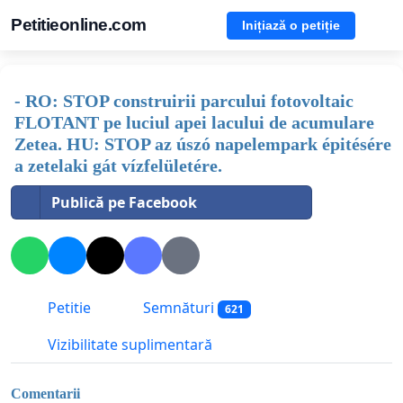
Petitieonline.com
Inițiază o petiție
- RO: STOP construirii parcului fotovoltaic
FLOTANT pe luciul apei lacului de acumulare
Zetea. HU: STOP az úszó napelempark épitésére
a zetelaki gát vízfelületére.
Publică pe Facebook
Petitie
Semnături
621
Vizibilitate suplimentară
Comentarii