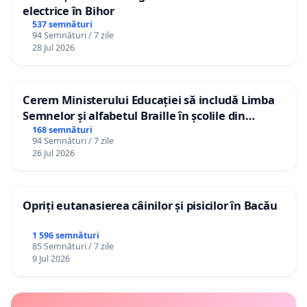
electrice în Bihor
537 semnături
94 Semnături / 7 zile
28 Jul 2026
Cerem Ministerului Educației să includă Limba
Semnelor și alfabetul Braille în școlile din
Republica Moldova!
168 semnături
94 Semnături / 7 zile
26 Jul 2026
Opriți eutanasierea câinilor și pisicilor în Bacău
1 596 semnături
85 Semnături / 7 zile
9 Jul 2026