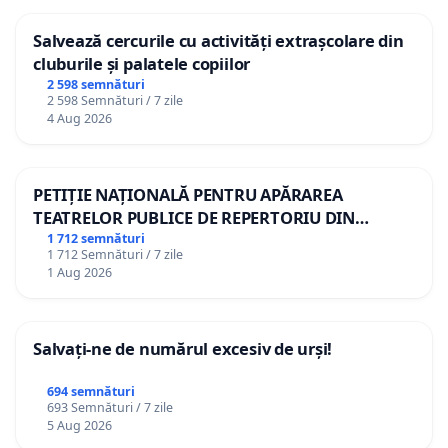
Salvează cercurile cu activități extrașcolare din
cluburile și palatele copiilor
2 598 semnături
2 598 Semnături / 7 zile
4 Aug 2026
PETIȚIE NAȚIONALĂ PENTRU APĂRAREA
TEATRELOR PUBLICE DE REPERTORIU DIN
ROMÂNIA
1 712 semnături
1 712 Semnături / 7 zile
1 Aug 2026
Salvați-ne de numărul excesiv de urși!
694 semnături
693 Semnături / 7 zile
5 Aug 2026