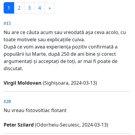
1
2
3
4
»
#15
Nu are ce căuta acum sau vreodată așa ceva acolo, cu
toate motivele sau explicațiile cuiva.
După ce vom avea experiența pozitiv confirmată a
populării lui Marte, după 250 de ani bine și corect
argumentați și acceptați de toți, ar mai fi poate de
discutat.
Virgil Moldovan
(Sighișoara, 2024-03-13)
#20
Nu vreau fotovoltiac flotant
Peter Szilard
(Odorheiu-Secuiesc, 2024-03-13)