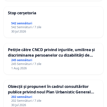
Stop cerșetoria
542 semnături
542 Semnături / 7 zile
30 Jul 2026
Petiție către CNCD privind injuriile, umilirea și
discriminarea persoanelor cu dizabilități de
către utilizatorul TikTok „Gorici”
245 semnături
245 Semnături / 7 zile
1 Aug 2026
Obiecții și propuneri în cadrul consultărilor
publice privind noul Plan Urbanistic General
(PUG) Ialoveni
202 semnături
202 Semnături / 7 zile
30 Jul 2026