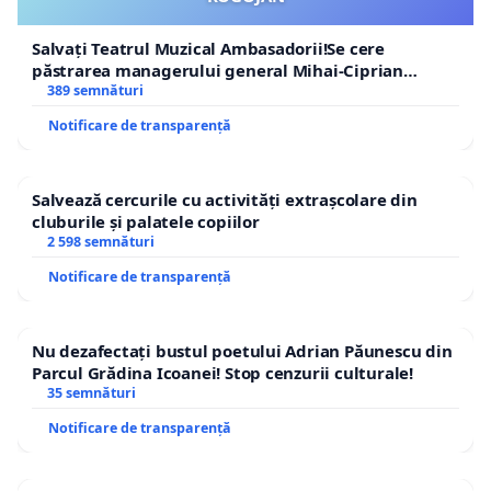
Salvați Teatrul Muzical Ambasadorii!Se cere
păstrarea managerului general Mihai-Ciprian
ROGOJAN
389 semnături
Notificare de transparență
Salvează cercurile cu activități extrașcolare din
cluburile și palatele copiilor
2 598 semnături
Notificare de transparență
Nu dezafectați bustul poetului Adrian Păunescu din
Parcul Grădina Icoanei! Stop cenzurii culturale!
35 semnături
Notificare de transparență