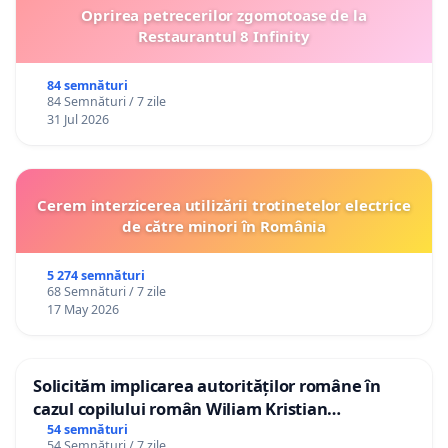
Oprirea petrecerilor zgomotoase de la
Restaurantul 8 Infinity
84 semnături
84 Semnături / 7 zile
31 Jul 2026
Cerem interzicerea utilizării trotinetelor electrice
de către minori în România
5 274 semnături
68 Semnături / 7 zile
17 May 2026
Solicităm implicarea autorităților române în
cazul copilului român Wiliam Kristian
Gheorghe, aflat în plasament în Danemarca de
54 semnături
54 Semnături / 7 zile