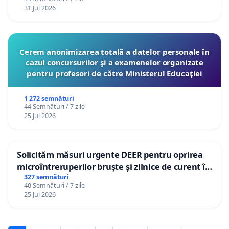
12 ani
31 Jul 2026
Cerem anonimizarea totală a datelor personale în
cazul concursurilor şi a examenelor organizate
pentru profesori de către Ministerul Educaţiei
1 272 semnături
44 Semnături / 7 zile
25 Jul 2026
Solicităm măsuri urgente DEER pentru oprirea
microîntreruperilor bruște și zilnice de curent în
Sâncraiu de Mureș și Nazna
327 semnături
40 Semnături / 7 zile
25 Jul 2026