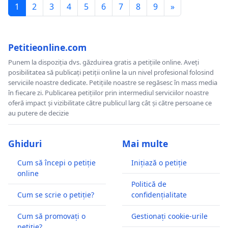
1
2
3
4
5
6
7
8
9
»
Petitieonline.com
Punem la dispoziția dvs. găzduirea gratis a petițiile online. Aveți
posibilitatea să publicați petiții online la un nivel profesional folosind
serviciile noastre dedicate. Petițiile noastre se regăsesc în mass media
în fiecare zi. Publicarea petițiilor prin intermediul serviciilor noastre
oferă impact și vizibilitate către publicul larg cât și către persoane ce
au putere de decizie
Ghiduri
Mai multe
Cum să începi o petiție
Inițiază o petiție
online
Politică de
Cum se scrie o petiție?
confidențialitate
Cum să promovați o
Gestionați cookie-urile
petiție?