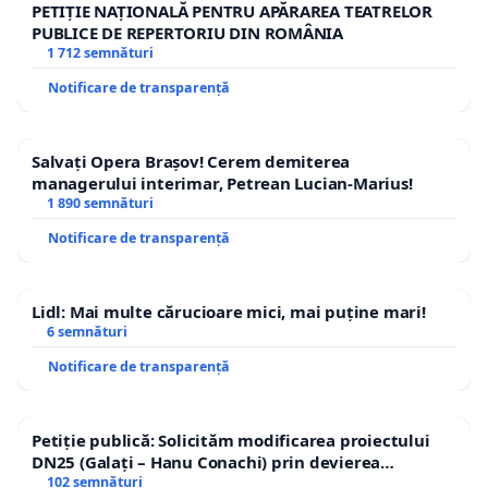
PETIȚIE NAȚIONALĂ PENTRU APĂRAREA TEATRELOR
PUBLICE DE REPERTORIU DIN ROMÂNIA
1 712 semnături
Notificare de transparență
Salvați Opera Brașov! Cerem demiterea
managerului interimar, Petrean Lucian-Marius!
1 890 semnături
Notificare de transparență
Lidl: Mai multe cărucioare mici, mai puține mari!
6 semnături
Notificare de transparență
Petiție publică: Solicităm modificarea proiectului
DN25 (Galați – Hanu Conachi) prin devierea
traseului în afara localităților!
102 semnături