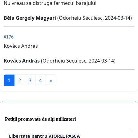
Nu vreau sa distruga farmecul barajului
Béla Gergely Magyari
(Odorheiu Secuiesc, 2024-03-14)
#176
Kovács András
Kovács András
(Odorheiu Secuiesc, 2024-03-14)
1
2
3
4
»
Petiții promovate de alți utilizatori
Libertate pentru VIOREL PAȘCA