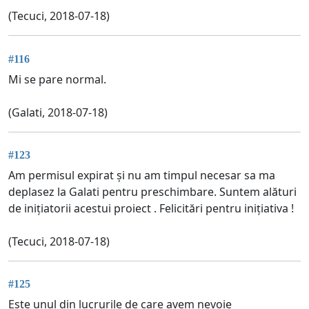
(Tecuci, 2018-07-18)
#116
Mi se pare normal.
(Galati, 2018-07-18)
#123
Am permisul expirat și nu am timpul necesar sa ma
deplasez la Galati pentru preschimbare. Suntem alături
de inițiatorii acestui proiect . Felicitări pentru inițiativa !
(Tecuci, 2018-07-18)
#125
Este unul din lucrurile de care avem nevoie