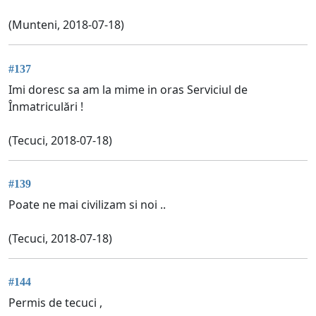
(Munteni, 2018-07-18)
#137
Imi doresc sa am la mime in oras Serviciul de
Înmatriculări !
(Tecuci, 2018-07-18)
#139
Poate ne mai civilizam si noi ..
(Tecuci, 2018-07-18)
#144
Permis de tecuci ,