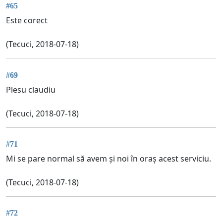
#65
Este corect
(Tecuci, 2018-07-18)
#69
Plesu claudiu
(Tecuci, 2018-07-18)
#71
Mi se pare normal să avem și noi în oraș acest serviciu.
(Tecuci, 2018-07-18)
#72