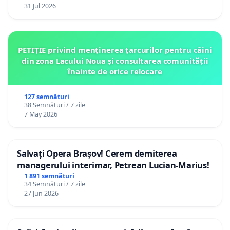
31 Jul 2026
PETIȚIE privind menținerea țarcurilor pentru câini
din zona Lacului Noua și consultarea comunității
înainte de orice relocare
127 semnături
38 Semnături / 7 zile
7 May 2026
Salvați Opera Brașov! Cerem demiterea
managerului interimar, Petrean Lucian-Marius!
1 891 semnături
34 Semnături / 7 zile
27 Jun 2026