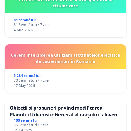
titularizare
81 semnături
81 Semnături / 7 zile
4 Aug 2026
Cerem interzicerea utilizării trotinetelor electrice
de către minori în România
5 284 semnături
70 Semnături / 7 zile
17 May 2026
Obiecții și propuneri privind modificarea
Planului Urbanistic General al orașului Ialoveni
100 semnături
55 Semnături / 7 zile
31 Jul 2026