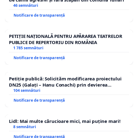
46 semnături
Notificare de transparență
PETIȚIE NAȚIONALĂ PENTRU APĂRAREA TEATRELOR
PUBLICE DE REPERTORIU DIN ROMÂNIA
1 785 semnături
Notificare de transparență
Petiție publică: Solicităm modificarea proiectului
DN25 (Galați – Hanu Conachi) prin devierea
traseului în afara localităților!
104 semnături
Notificare de transparență
Lidl: Mai multe cărucioare mici, mai puține mari!
8 semnături
Notificare de transparență