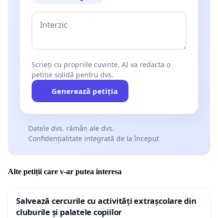
Scrieți cu propriile cuvinte. AI va redacta o
petiție solidă pentru dvs.
Generează petiția
Datele dvs. rămân ale dvs.
Confidențialitate integrată de la început
Alte petiții care v-ar putea interesa
Salvează cercurile cu activități extrașcolare din
cluburile și palatele copiilor