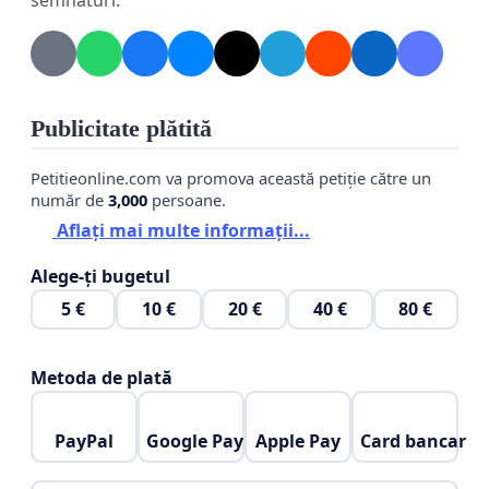
semnături.
Publicitate plătită
Petitieonline.com va promova această petiție către un
număr de
3,000
persoane.
Aflați mai multe informații...
Alege-ți bugetul
5 €
10 €
20 €
40 €
80 €
Metoda de plată
PayPal
Google Pay
Apple Pay
Card bancar