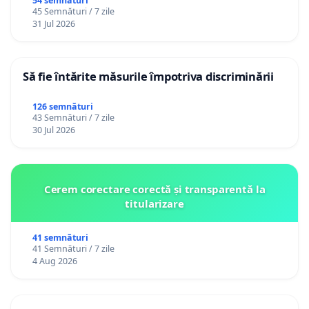
Gheorghe, aflat în plasament în Danemarca de
54 semnături
45 Semnături / 7 zile
12 ani
31 Jul 2026
Să fie întărite măsurile împotriva discriminării
126 semnături
43 Semnături / 7 zile
30 Jul 2026
Cerem corectare corectă și transparentă la
titularizare
41 semnături
41 Semnături / 7 zile
4 Aug 2026