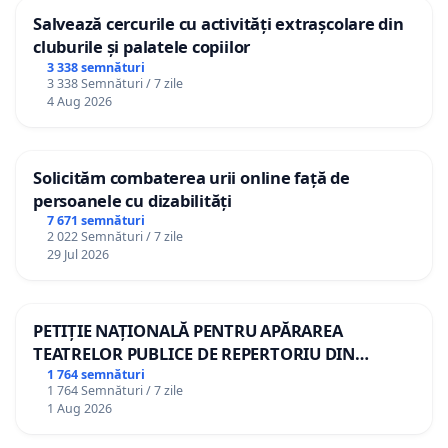
Salvează cercurile cu activități extrașcolare din
cluburile și palatele copiilor
3 338 semnături
3 338 Semnături / 7 zile
4 Aug 2026
Solicităm combaterea urii online față de
persoanele cu dizabilități
7 671 semnături
2 022 Semnături / 7 zile
29 Jul 2026
PETIȚIE NAȚIONALĂ PENTRU APĂRAREA
TEATRELOR PUBLICE DE REPERTORIU DIN
ROMÂNIA
1 764 semnături
1 764 Semnături / 7 zile
1 Aug 2026