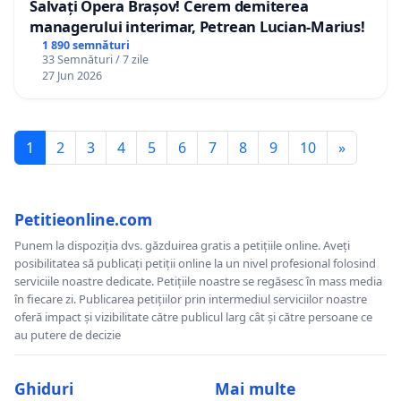
Salvați Opera Brașov! Cerem demiterea
managerului interimar, Petrean Lucian-Marius!
1 890 semnături
33 Semnături / 7 zile
27 Jun 2026
1
2
3
4
5
6
7
8
9
10
»
Petitieonline.com
Punem la dispoziția dvs. găzduirea gratis a petițiile online. Aveți
posibilitatea să publicați petiții online la un nivel profesional folosind
serviciile noastre dedicate. Petițiile noastre se regăsesc în mass media
în fiecare zi. Publicarea petițiilor prin intermediul serviciilor noastre
oferă impact și vizibilitate către publicul larg cât și către persoane ce
au putere de decizie
Ghiduri
Mai multe