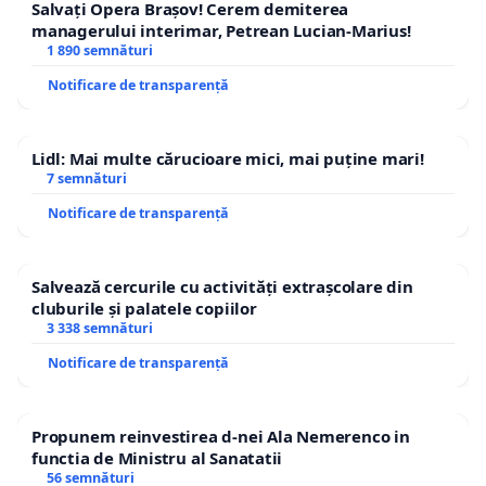
Salvați Opera Brașov! Cerem demiterea
managerului interimar, Petrean Lucian-Marius!
1 890 semnături
Notificare de transparență
Lidl: Mai multe cărucioare mici, mai puține mari!
7 semnături
Notificare de transparență
Salvează cercurile cu activități extrașcolare din
cluburile și palatele copiilor
3 338 semnături
Notificare de transparență
Propunem reinvestirea d-nei Ala Nemerenco in
functia de Ministru al Sanatatii
56 semnături