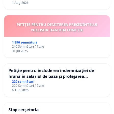
1 Aug 2026
PETIȚIE PENTRU DEMITEREA PREȘEDINTELUI
NICUȘOR DAN DIN FUNCȚIE
1 896 semnături
240 Semnături / 7 zile
31 Jul 2025
Petiție pentru includerea indemnizației de
hrană în salariul de bază și protejarea
gradațiilor de vechime pentru asistenții
220 semnături
220 Semnături / 7 zile
personali
6 Aug 2026
Stop cerșetoria