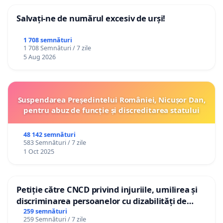
Salvați-ne de numărul excesiv de urși!
1 708 semnături
1 708 Semnături / 7 zile
5 Aug 2026
Suspendarea Președintelui României, Nicușor Dan,
pentru abuz de funcție și discreditarea statului
48 142 semnături
583 Semnături / 7 zile
1 Oct 2025
Petiție către CNCD privind injuriile, umilirea și
discriminarea persoanelor cu dizabilități de
către utilizatorul TikTok „Gorici”
259 semnături
259 Semnături / 7 zile