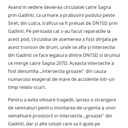
Avand in vedere devierea circulatiei catre Sagna
prin Gadinti, ca urmare a prabusirii podului peste
Siret, din Luțca, traficul va fi preluat de DN15D prin
Gadinti. Pe perioada cat s-au facut reparațiile la
acest pod, circulatia de asemenea a fost dirijata pe
acest tronson de drum, unde se afla și intersectia
din Gadinti ce face legatura dintre DN15D si drumul
ce merge catre Sagna 207D. Aceasta intersectie a
fost denumita ,,intersectia groazei'' din cauza
numarului exagerat de mare de accidente intr-un
timp relativ scurt.
Pentru a evita viitoare tragedii, lansez o strangere
de semnaturi pentru montarea de urgenta a unor
semafoare provizorii in intersectia ,,groazei'' din
Gadinti, dar și alte soluții care sa ii ajute pe