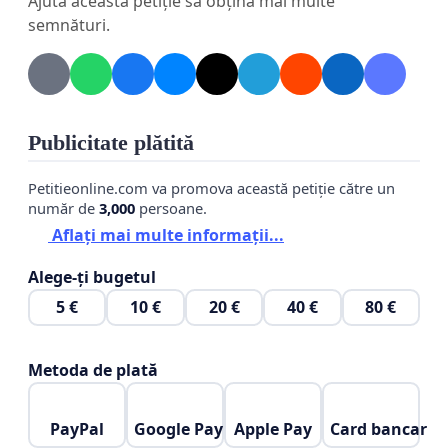
Ajută această petiție să obțină mai multe
semnături.
Publicitate plătită
Petitieonline.com va promova această petiție către un
număr de
3,000
persoane.
Aflați mai multe informații...
Alege-ți bugetul
5 €
10 €
20 €
40 €
80 €
Metoda de plată
PayPal
Google Pay
Apple Pay
Card bancar