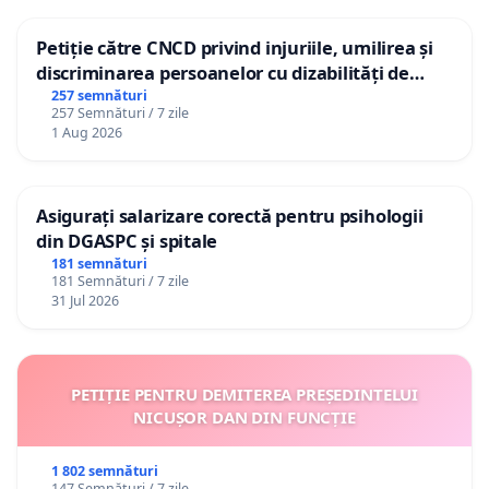
Petiție către CNCD privind injuriile, umilirea și
discriminarea persoanelor cu dizabilități de
către utilizatorul TikTok „Gorici”
257 semnături
257 Semnături / 7 zile
1 Aug 2026
Asigurați salarizare corectă pentru psihologii
din DGASPC și spitale
181 semnături
181 Semnături / 7 zile
31 Jul 2026
PETIȚIE PENTRU DEMITEREA PREȘEDINTELUI
NICUȘOR DAN DIN FUNCȚIE
1 802 semnături
147 Semnături / 7 zile