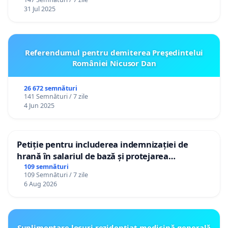
31 Jul 2025
Referendumul pentru demiterea Preşedintelui
României Nicusor Dan
26 672 semnături
141 Semnături / 7 zile
4 Jun 2025
Petiție pentru includerea indemnizației de
hrană în salariul de bază și protejarea
gradațiilor de vechime pentru asistenții
109 semnături
109 Semnături / 7 zile
personali
6 Aug 2026
Suplimentare locuri rezidențiat medicină generală