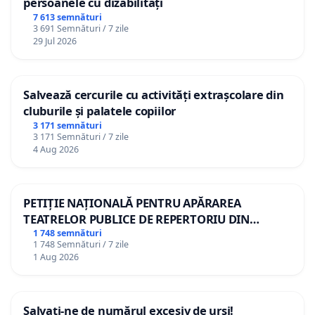
persoanele cu dizabilități
7 613 semnături
3 691 Semnături / 7 zile
29 Jul 2026
Salvează cercurile cu activități extrașcolare din
cluburile și palatele copiilor
3 171 semnături
3 171 Semnături / 7 zile
4 Aug 2026
PETIȚIE NAȚIONALĂ PENTRU APĂRAREA
TEATRELOR PUBLICE DE REPERTORIU DIN
ROMÂNIA
1 748 semnături
1 748 Semnături / 7 zile
1 Aug 2026
Salvați-ne de numărul excesiv de urși!