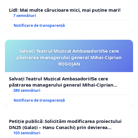
Lidl: Mai multe cărucioare mici, mai puține mari!
7 semnături
Notificare de transparență
Salvați Teatrul Muzical Ambasadorii!Se cere
păstrarea managerului general Mihai-Ciprian
ROGOJAN
Salvați Teatrul Muzical Ambasadorii!Se cere
păstrarea managerului general Mihai-Ciprian
ROGOJAN
389 semnături
Notificare de transparență
Petiție publică: Solicităm modificarea proiectului
DN25 (Galați – Hanu Conachi) prin devierea
traseului în afara localităților!
103 semnături