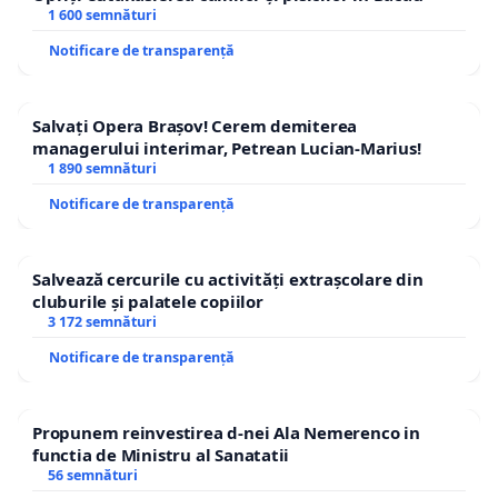
1 600 semnături
Notificare de transparență
Salvați Opera Brașov! Cerem demiterea
managerului interimar, Petrean Lucian-Marius!
1 890 semnături
Notificare de transparență
Salvează cercurile cu activități extrașcolare din
cluburile și palatele copiilor
3 172 semnături
Notificare de transparență
Propunem reinvestirea d-nei Ala Nemerenco in
functia de Ministru al Sanatatii
56 semnături