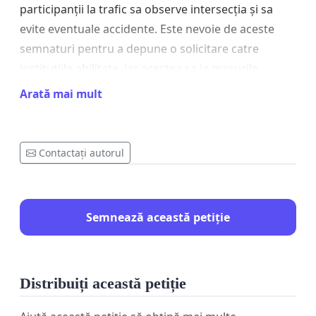
participanții la trafic sa observe intersecția și sa
evite eventuale accidente. Este nevoie de aceste
semnaturi pentru a depune o solicitare catre
institutiile abilitate, iar acestea sa ia masurile
necesare pentru o semnalizare cât mai eficienta în
Arată mai mult
acea intersecție.
SEMNEAZA PENTRU A SALVA VIETI!
Contactați autorul
Semnează această petiție
Distribuiți această petiție