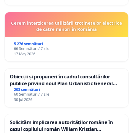
Cerem interzicerea utilizării trotinetelor electrice
de către minori în România
5 276 semnături
66 Semnături / 7 zile
17 May 2026
Obiecții și propuneri în cadrul consultărilor
publice privind noul Plan Urbanistic General
(PUG) Ialoveni
203 semnături
60 Semnături / 7 zile
30 Jul 2026
Solicităm implicarea autorităților române în
cazul copilului român Wiliam Kristian