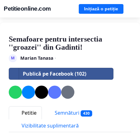
Petitieonline.com
Inițiază o petiție
Semafoare pentru intersectia
''groazei'' din Gadinti!
Marian Tanasa
·
M
Publică pe Facebook (102)
Petitie
Semnături
430
Vizibilitate suplimentară