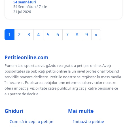
Gheorghe, aflat în plasament în Danemarca de
54 semnături
54 Semnături / 7 zile
12 ani
31 Jul 2026
1
2
3
4
5
6
7
8
9
»
Petitieonline.com
Punem la dispoziția dvs. găzduirea gratis a petițiile online. Aveți
posibilitatea să publicați petiții online la un nivel profesional folosind
serviciile noastre dedicate. Petițiile noastre se regăsesc în mass media
în fiecare zi. Publicarea petițiilor prin intermediul serviciilor noastre
oferă impact și vizibilitate către publicul larg cât și către persoane ce
au putere de decizie
Ghiduri
Mai multe
Cum să începi o petiție
Inițiază o petiție