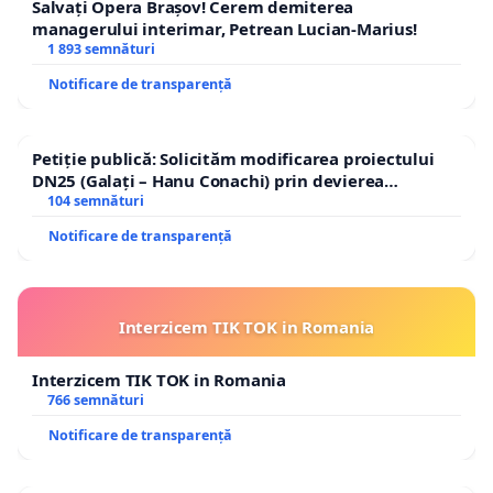
Salvați Opera Brașov! Cerem demiterea
managerului interimar, Petrean Lucian-Marius!
1 893 semnături
Notificare de transparență
Petiție publică: Solicităm modificarea proiectului
DN25 (Galați – Hanu Conachi) prin devierea
traseului în afara localităților!
104 semnături
Notificare de transparență
Interzicem TIK TOK in Romania
Interzicem TIK TOK in Romania
766 semnături
Notificare de transparență