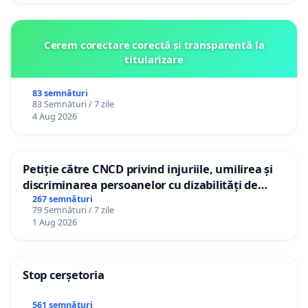
Cerem corectare corectă și transparentă la
titularizare
83 semnături
83 Semnături / 7 zile
4 Aug 2026
Petiție către CNCD privind injuriile, umilirea și
discriminarea persoanelor cu dizabilități de
către utilizatorul TikTok „Gorici”
267 semnături
79 Semnături / 7 zile
1 Aug 2026
Stop cerșetoria
561 semnături