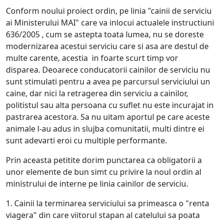
Conform noului proiect ordin, pe linia "cainii de serviciu
ai Ministerului MAI" care va inlocui actualele instructiuni
636/2005 , cum se astepta toata lumea, nu se doreste
modernizarea acestui serviciu care si asa are destul de
multe carente, acestia in foarte scurt timp vor
disparea. Deoarece conducatorii cainilor de serviciu nu
sunt stimulati pentru a avea pe parcursul serviciului un
caine, dar nici la retragerea din serviciu a cainilor,
politistul sau alta persoana cu suflet nu este incurajat in
pastrarea acestora. Sa nu uitam aportul pe care aceste
animale l-au adus in slujba comunitatii, multi dintre ei
sunt adevarti eroi cu multiple performante.
Prin aceasta petitite dorim punctarea ca obligatorii a
unor elemente de bun simt cu privire la noul ordin al
ministrului de interne pe linia cainilor de serviciu.
1. Cainii la terminarea serviciului sa primeasca o "renta
viagera" din care viitorul stapan al catelului sa poata