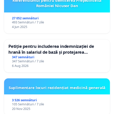
Referendumul pentru demiterea Preşedintelui
României Nicusor Dan
27 052 semnături
493 Semnături / 7 zile
4 Jun 2025
Petiție pentru includerea indemnizației de
hrană în salariul de bază și protejarea
gradațiilor de vechime pentru asistenții
347 semnături
347 Semnături / 7 zile
personali
6 Aug 2026
Suplimentare locuri rezidențiat medicină generală
3 526 semnături
105 Semnături / 7 zile
20 Nov 2025