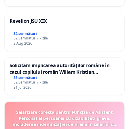
Revelion JSU XIX
32 semnături
32 Semnături / 7 zile
3 Aug 2026
Solicităm implicarea autorităților române în
cazul copilului român Wiliam Kristian
Gheorghe, aflat în plasament în Danemarca de
55 semnături
32 Semnături / 7 zile
12 ani
31 Jul 2026
Salarizare corecta pentru Funcția de Asistent
Personal al persoanei cu dizabilități grave,
includerea indemnizației de hrană în salariul de