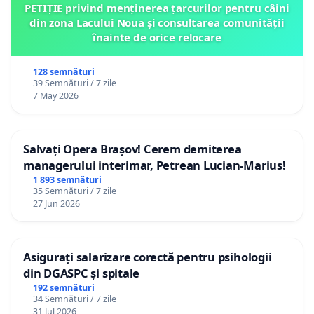
PETIȚIE privind menținerea țarcurilor pentru câini
din zona Lacului Noua și consultarea comunității
înainte de orice relocare
128 semnături
39 Semnături / 7 zile
7 May 2026
Salvați Opera Brașov! Cerem demiterea
managerului interimar, Petrean Lucian-Marius!
1 893 semnături
35 Semnături / 7 zile
27 Jun 2026
Asigurați salarizare corectă pentru psihologii
din DGASPC și spitale
192 semnături
34 Semnături / 7 zile
31 Jul 2026