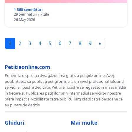
bază lunar și protejarea gradațiilor de vechime
1 360 semnături
29 Semnături / 7 zile
26 May 2026
1
2
3
4
5
6
7
8
9
»
Petitieonline.com
Punem la dispoziția dvs. găzduirea gratis a petițiile online. Aveți
posibilitatea să publicați petiții online la un nivel profesional folosind
serviciile noastre dedicate. Petițiile noastre se regăsesc în mass media
în fiecare zi. Publicarea petițiilor prin intermediul serviciilor noastre
oferă impact și vizibilitate către publicul larg cât și către persoane ce
au putere de decizie
Ghiduri
Mai multe