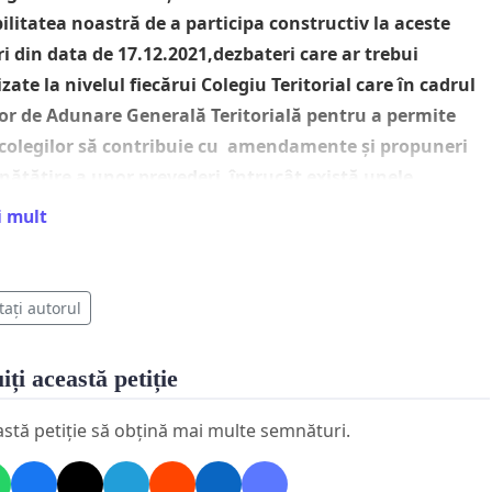
ilitatea noastră de a participa constructiv la aceste
i din data de 17.12.2021,dezbateri care ar trebui
zate la nivelul fiecărui Colegiu Teritorial care în cadrul
or de Adunare Generală Teritorială pentru a permite
 colegilor să contribuie cu amendamente și propuneri
ătățire a unor prevederi întrucât există unele
în acest noul Cod care ar putea influența negativ pe
i mult
alitatea noastră de medici stomatologi în cadrul CMSR.
tați autorul
ontologic este una dintre cele mai importante
tări ale medicului stomatolog si care ar trebui să ne
iți această petiție
uranță și totodată responsabilitate,la fel obligațiile
ale în relațiile cu pacienții,relațiile între și cu colegii din
astă petiție să obțină mai multe semnături.
edical dar și cu autoritățile statului. Pentru acest fapt,
e în considerare că în ultimii 2 ani am avut parte de multe