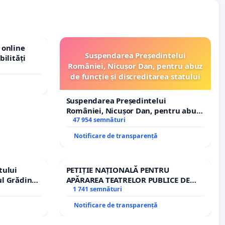
 online
Suspendarea Președintelui
bilități
României, Nicușor Dan, pentru abuz
de funcție și discreditarea statului
Suspendarea Președintelui
României, Nicușor Dan, pentru abuz
de funcție și discreditarea statului
47 954 semnături
Notificare de transparență
tului
PETIȚIE NAȚIONALĂ PENTRU
ul Grădina
APĂRAREA TEATRELOR PUBLICE DE
urale!
REPERTORIU DIN ROMÂNIA
1 741 semnături
Notificare de transparență