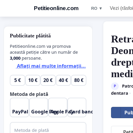
Petitieonline.com
Vezi (răsfoi
RO ▼
Publicitate plătită
Retr
Petitieonline.com va promova
Deon
această petiție către un număr de
3,000
persoane.
drept
Aflați mai multe informații...
medi
5 €
10 €
20 €
40 €
80 €
Patro
P
dentara
·
Metoda de plată
PayPal
Google Pay
Apple Pay
Card bancar
Pub
Metoda de plată
Peti