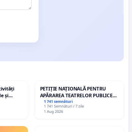
ivități
PETIȚIE NAȚIONALĂ PENTRU
e și
APĂRAREA TEATRELOR PUBLICE
DE REPERTORIU DIN ROMÂNIA
1 741 semnături
1 741 Semnături / 7 zile
1 Aug 2026