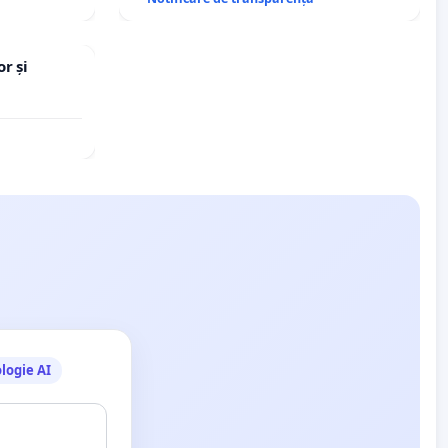
r și
logie AI