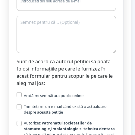
Introduceți din nou adresa de e-mail
Sunt de acord ca autorul petiției să poată
folosi informațiile pe care le furnizez în
acest formular pentru scopurile pe care le
aleg mai jos:
Arată-mi semnătura public online
Trimiteți-mi un e-mail când există o actualizare
despre această petiție
Autorizez
Patronatul societatilor de
stomatologie,implantologie si tehnica dentara
să transmită informațiile pe care le furnizez în acest