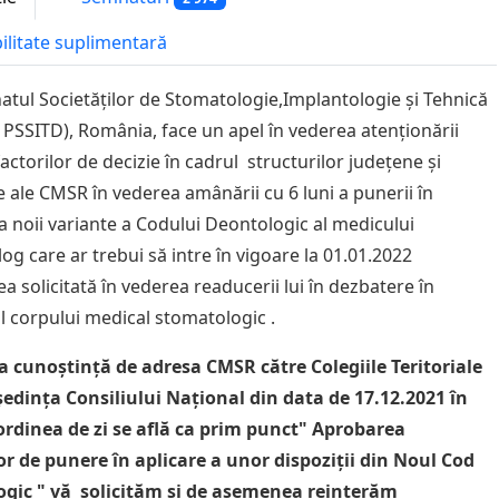
bilitate suplimentară
ul Societăților de Stomatologie,Implantologie și Tehnică
 PSSITD), România, face un apel în vederea atenționării
actorilor de decizie în cadrul structurilor județene și
e ale CMSR în vederea amânării cu 6 luni a punerii în
 a noii variante a Codului Deontologic al medicului
og care ar trebui să intre în vigoare la 01.01.2022
a solicitată în vederea readucerii lui în dezbatere în
ul corpului medical stomatologic .
a cunoștință de adresa CMSR către Colegiile Teritoriale
ședința Consiliului Național din data de 17.12.2021 în
ordinea de zi se află ca prim punct" Aprobarea
r de punere în aplicare a unor dispoziții din Noul Cod
ogic " vă solicităm și de asemenea reinterăm