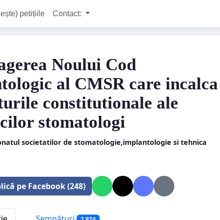
ește) petițiile
Contact:
agerea Noului Cod
tologic al CMSR care incalca
urile constitutionale ale
cilor stomatologi
natul societatilor de stomatologie,implantologie si tehnica
lică pe Facebook (248)
tie
Semnături
2 974