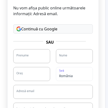
Nu vom afișa public online următoarele
informații: Adresă email.
Continuă cu Google
SAU
Prenume
Nume
Țară
Oraș
Adresă email