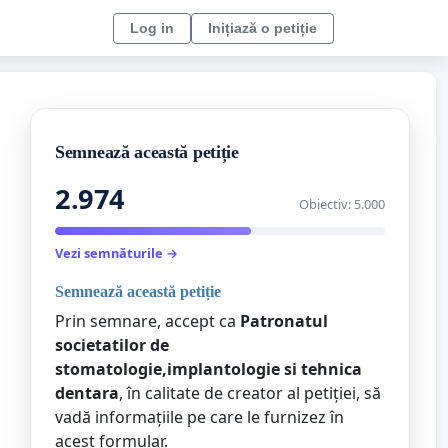
Log in
Inițiază o petiție
Semnează această petiție
2.974
Obiectiv: 5.000
Vezi semnăturile →
Semnează această petiție
Prin semnare, accept ca
Patronatul
societatilor de
stomatologie,implantologie si tehnica
dentara
, în calitate de creator al petiției, să
vadă informațiile pe care le furnizez în
acest formular.