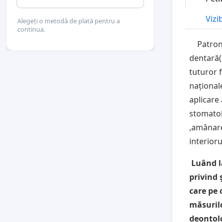
Vizi
Alegeți o metodă de plată pentru a
continua.
Patronat
dentară(
tuturor f
național
aplicare
stomatol
,amânare
interior
Luând l
privind 
care pe 
măsurilo
deontol