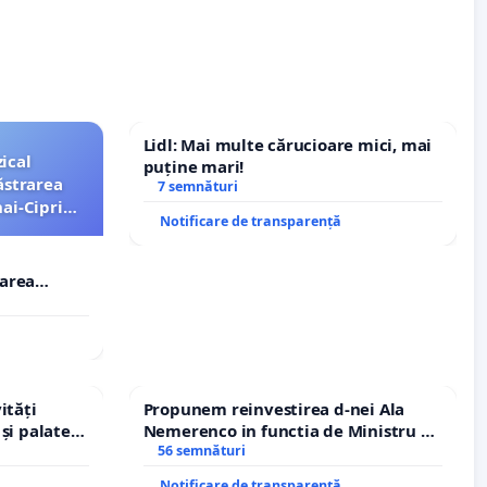
Lidl: Mai multe cărucioare mici, mai
ical
puține mari!
ăstrarea
7 semnături
ai-Ciprian
Notificare de transparență
rarea
i-Ciprian
ități
Propunem reinvestirea d-nei Ala
și palatele
Nemerenco in functia de Ministru al
Sanatatii
56 semnături
Notificare de transparență