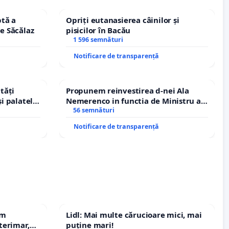
tă a
Opriți eutanasierea câinilor și
le Săcălaz
pisicilor în Bacău
1 596 semnături
Notificare de transparență
tăți
Propunem reinvestirea d-nei Ala
și palatele
Nemerenco in functia de Ministru al
Sanatatii
56 semnături
Notificare de transparență
em
Lidl: Mai multe cărucioare mici, mai
terimar,
puține mari!