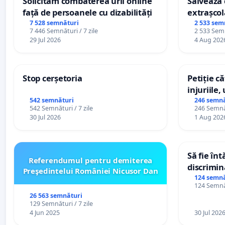
Solicităm combaterea urii online
Salvează c
față de persoanele cu dizabilități
extrașcol
palatele c
7 528 semnături
2 533 sem
7 446 Semnături / 7 zile
2 533 Semn
29 Jul 2026
4 Aug 202
Stop cerșetoria
Petiție c
injuriile,
persoanel
542 semnături
246 semnă
542 Semnături / 7 zile
246 Semnăt
către util
30 Jul 2026
1 Aug 202
Să fie în
Referendumul pentru demiterea
discrimin
Preşedintelui României Nicusor Dan
124 semnă
124 Semnăt
26 563 semnături
129 Semnături / 7 zile
4 Jun 2025
30 Jul 202