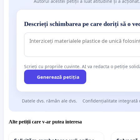
Autorul acestei petiții a luat atitudine și a acționat.
Descrieți schimbarea pe care doriți să o ve
Scrieți cu propriile cuvinte. AI va redacta o petiție soli
Generează petiția
Datele dvs. rămân ale dvs.
Confidențialitate integrată 
Alte petiții care v-ar putea interesa