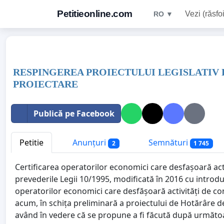
Petitieonline.com
Vezi (răsfoi
RO ▼
RESPINGEREA PROIECTULUI LEGISLATIV 
PROIECTARE
Publică pe Facebook
Petitie
Anunțuri
Semnături
2
1 745
Certificarea operatorilor economici care desfașoară act
prevederile Legii 10/1995, modificată în 2016 cu intro
operatorilor economici care desfășoară activități de co
acum, în schița preliminară a proiectului de Hotărâre
având în vedere că se propune a fi făcută după următoar