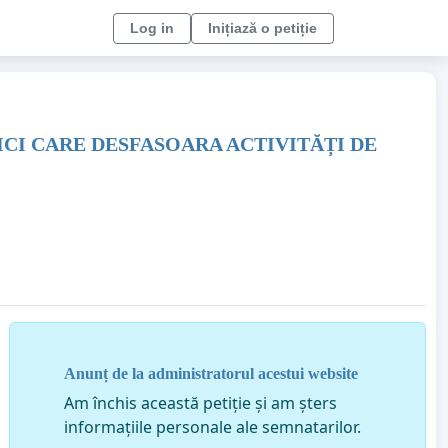
Log in
Inițiază o petiție
CI CARE DESFASOARA ACTIVITĂȚI DE
Anunț de la administratorul acestui website
Am închis această petiție și am șters
informațiile personale ale semnatarilor.