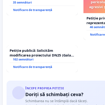
PROFESIONALE, DEOARECE AFECTEAZA GRAV CONCURE
pericolu
Icoanei! Stop cenzurii culturale!
35 semnături
agresivi 
PENTRU PROIECTANȚI, CONSTRUCTORI ȘI INVESTITORI
Notificare de transparență
Petiție pr
reprezentat
stăpân di
46 semnăt
Notificar
Petiție publică: Solicităm
modificarea proiectului DN25 (Galați
– Hanu Conachi) prin devierea
102 semnături
traseului în afara localităților!
Notificare de transparență
ÎNCEPE PROPRIA PETIȚIE
Doriți să schimbați ceva?
Schimbarea nu se întâmplă dacă tăceți.