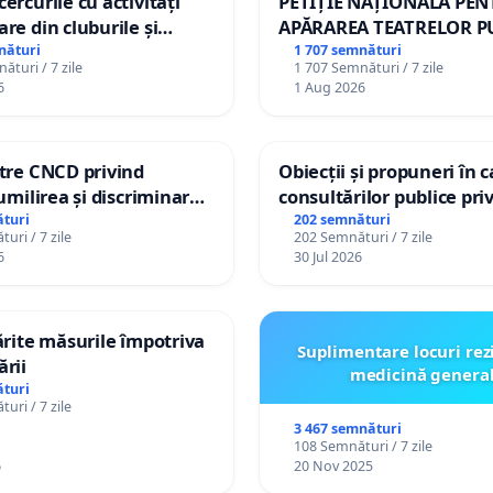
ercurile cu activități
PETIȚIE NAȚIONALĂ PE
are din cluburile și
APĂRAREA TEATRELOR P
opiilor
DE REPERTORIU DIN RO
nături
1 707 semnături
ături / 7 zile
1 707 Semnături / 7 zile
6
1 Aug 2026
ătre CNCD privind
Obiecții și propuneri în 
 umilirea și discriminarea
consultărilor publice pri
or cu dizabilități de
Plan Urbanistic General 
turi
202 semnături
uri / 7 zile
202 Semnături / 7 zile
izatorul TikTok „Gorici”
Ialoveni
6
30 Jul 2026
tărite măsurile împotriva
Suplimentare locuri rez
ării
medicină genera
turi
uri / 7 zile
3 467 semnături
108 Semnături / 7 zile
6
20 Nov 2025