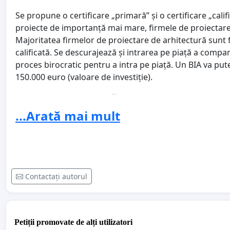
Se propune o certificare „primară” și o certificare „cali
proiecte de importanță mai mare, firmele de proiectare vo
Majoritatea firmelor de proiectare de arhitectură sunt f
calificată. Se descurajează și intrarea pe piață a compan
proces birocratic pentru a intra pe piață. Un BIA va put
150.000 euro (valoare de investiție).
Certificarea pe specialități va afecta calitatea proiec
...Arată mai mult
Firmele de proiectare nu vor mai putea contracta proiec
specialitățile. Iar pentru subcontractarea specialităților 
compatibilitatea cu echipele de specialitate. Cel mai cla
Certificarea firmelor nu este o garanție a calității pr
Contactați autorul
Criteriile economice pentru accederea la o treaptă supe
calitatea proiectului și abilitățile proiectantului, ci desp
lucrări importante pe bază de concurs de arhitectură a
decat atribuirea pe bază de cifră de afaceri. Controlul C
Petiții promovate de alți utilizatori