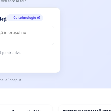
 Veți face la fel?
Cu tehnologie AI
deți
dă pentru dvs.
de la început