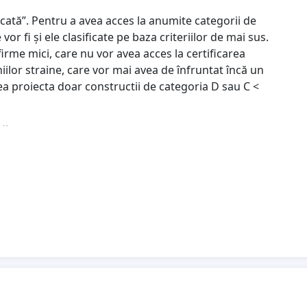
ficată”. Pentru a avea acces la anumite categorii de
r fi și ele clasificate pe baza criteriilor de mai sus.
irme mici, care nu vor avea acces la certificarea
iilor straine, care vor mai avea de înfruntat încă un
ea proiecta doar constructii de categoria D sau C <
tării
tare generală decât daca se certifică pe toate
criteriul va fi din nou existența certificării necesare, nu
r efect – coordonarea defectuoasă a specialităților.
oiectului
rioară de calificare a firmei nu spun nimic despre
re abilitățile manageriale ale șefului. Atribuirea unei
re șanse mult mai mari să producă un proiect de calitate
alității se face oricum pornind de la exigențele de