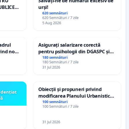
NTRU
Salvați-ne de numărul excesiv de
UBLICE
urși!
MÂNIA
620 semnături
620 Semnături / 7 zile
5 Aug 2026
cadrul
Asigurați salarizare corectă
vind noul
pentru psihologii din DGASPC și
(PUG)
spitale
180 semnături
180 Semnături / 7 zile
31 Jul 2026
Obiecții și propuneri privind
idențiat
modificarea Planului Urbanistic
lă
General al orașului Ialoveni
100 semnături
100 Semnături / 7 zile
31 Jul 2026