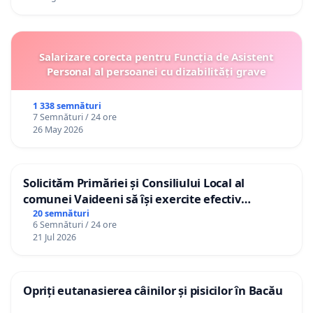
Salarizare corecta pentru Funcția de Asistent
Personal al persoanei cu dizabilități grave
1 338 semnături
7 Semnături / 24 ore
26 May 2026
Solicităm Primăriei și Consiliului Local al
comunei Vaideeni să își exercite efectiv
atribuțiile legale și să reprezinte interesele
20 semnături
6 Semnături / 24 ore
cetățenilor în raport cu APAVIL S.A, operatorul
21 Jul 2026
serviciului de apă!
Opriți eutanasierea câinilor și pisicilor în Bacău