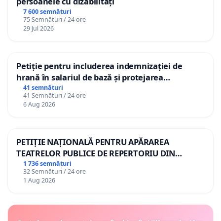
persoanele cu dizabilități
7 600 semnături
75 Semnături / 24 ore
29 Jul 2026
Petiție pentru includerea indemnizației de
hrană în salariul de bază și protejarea
gradațiilor de vechime pentru asistenții
41 semnături
41 Semnături / 24 ore
personali
6 Aug 2026
PETIȚIE NAȚIONALĂ PENTRU APĂRAREA
TEATRELOR PUBLICE DE REPERTORIU DIN
ROMÂNIA
1 736 semnături
32 Semnături / 24 ore
1 Aug 2026