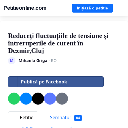
Petitieonline.com
Inițiază o petiție
Reduceți fluctuațiile de tensiune și
întreruperile de curent în
Dezmir,Cluj
Mihaela Griga
· RO
M
Publică pe Facebook
Petitie
Semnături
84