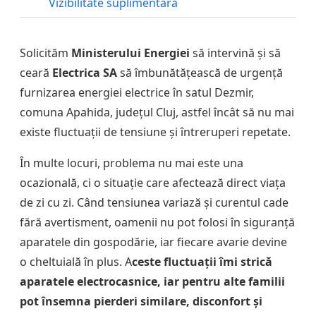
Vizibilitate suplimentară
Solicităm
Ministerului Energiei
să intervină și să
ceară
Electrica SA
să îmbunătățească de urgență
furnizarea energiei electrice în satul Dezmir,
comuna Apahida, județul Cluj, astfel încât să nu mai
existe fluctuații de tensiune și întreruperi repetate.
În multe locuri, problema nu mai este una
ocazională, ci o situație care afectează direct viața
de zi cu zi. Când tensiunea variază și curentul cade
fără avertisment, oamenii nu pot folosi în siguranță
aparatele din gospodărie, iar fiecare avarie devine
o cheltuială în plus. A
ceste fluctuații îmi strică
aparatele electrocasnice, iar pentru alte familii
pot însemna pierderi similare, disconfort și