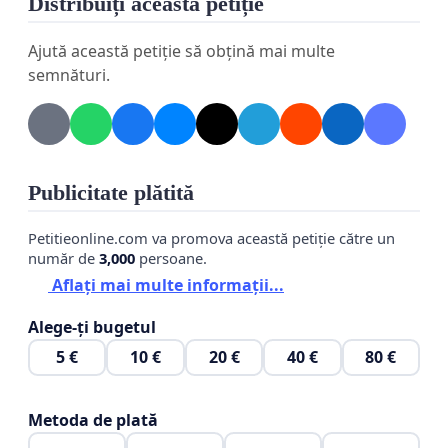
Distribuiți această petiție
Cerem Ministerului Energiei să dispună, în cel
Ajută această petiție să obțină mai multe
mai scurt timp, măsurile necesare pentru
semnături.
stabilizarea alimentării cu energie electrică și
eliminarea fluctuațiilor de tensiune și a
întreruperilor repetate, prin obligații ferme
pentru Electrica SA.
O rețea stabilă înseamnă
Publicitate plătită
siguranță, protecție pentru aparate, mai puține
pierderi și un serviciu de bază care funcționează
Petitieonline.com va promova această petiție către un
așa cum ar trebui.
număr de
3,000
persoane.
Aflați mai multe informații...
Alege-ți bugetul
5 €
10 €
20 €
40 €
80 €
Metoda de plată