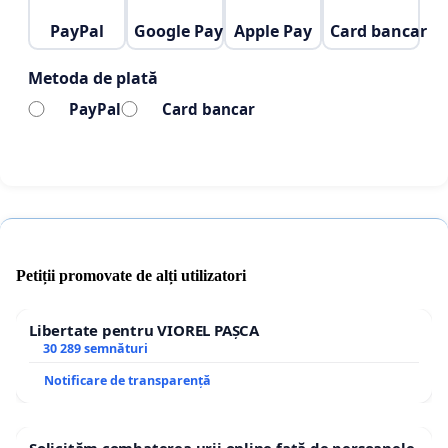
PayPal
Google Pay
Apple Pay
Card bancar
Metoda de plată
PayPal
Card bancar
Petiții promovate de alți utilizatori
Libertate pentru VIOREL PAȘCA
30 289 semnături
Notificare de transparență
Solicităm combaterea urii online față de persoanele