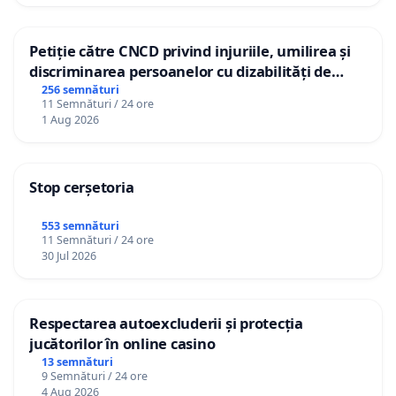
Petiție către CNCD privind injuriile, umilirea și
discriminarea persoanelor cu dizabilități de
către utilizatorul TikTok „Gorici”
256 semnături
11 Semnături / 24 ore
1 Aug 2026
Stop cerșetoria
553 semnături
11 Semnături / 24 ore
30 Jul 2026
Respectarea autoexcluderii și protecția
jucătorilor în online casino
13 semnături
9 Semnături / 24 ore
4 Aug 2026