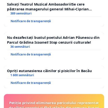
Salvați Teatrul Muzical Ambasadorii!Se cere
păstrarea managerului general Mihai-Ciprian
ROGOJAN
389 semnături
Notificare de transparență
Nu dezafectați bustul poetului Adrian Păunescu din
Parcul Grădina Icoanei! Stop cenzurii culturale!
36 semnături
Notificare de transparență
Opriți eutanasierea câinilor și pisicilor în Bacău
1 600 semnături
Notificare de transparență
Petiție privind eliminarea pericolului reprezentat
de câinii agresivi și fără stăpân din comuna Tunari