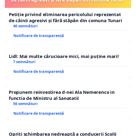
Petiție privind eliminarea pericolului reprezentat
de câinii agresivi și fără stăpân din comuna Tunari
46 semnături
Notificare de transparență
Lidl: Mai multe cărucioare mici, mai puține mari!
7 semnături
Notificare de transparență
Propunem reinvestirea d-nei Ala Nemerenco in
functia de Ministru al Sanatatii
56 semnături
Notificare de transparență
Opriți schimbarea nedreaptă a conducerii Școlii