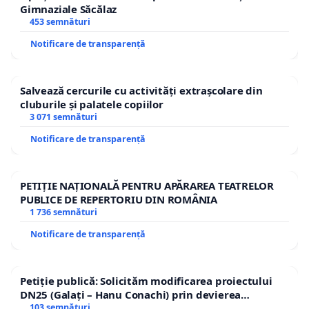
Gimnaziale Săcălaz
453 semnături
Notificare de transparență
Salvează cercurile cu activități extrașcolare din
cluburile și palatele copiilor
3 071 semnături
Notificare de transparență
PETIȚIE NAȚIONALĂ PENTRU APĂRAREA TEATRELOR
PUBLICE DE REPERTORIU DIN ROMÂNIA
1 736 semnături
Notificare de transparență
Petiție publică: Solicităm modificarea proiectului
DN25 (Galați – Hanu Conachi) prin devierea
traseului în afara localităților!
103 semnături