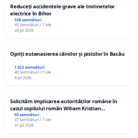
Reduceți accidentele grave ale trotinetelor
electrice în Bihor
538 semnături
45 Semnături / 7 zile
28 Jul 2026
Opriți eutanasierea câinilor și pisicilor în Bacău
1 622 semnături
40 Semnături / 7 zile
9 Jul 2026
Solicităm implicarea autorităților române în
cazul copilului român Wiliam Kristian
Gheorghe, aflat în plasament în Danemarca de
55 semnături
37 Semnături / 7 zile
12 ani
31 Jul 2026