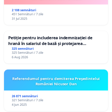
2 108 semnături
451 Semnături / 7 zile
31 Jul 2025
Petiție pentru includerea indemnizației de
hrană în salariul de bază și protejarea
gradațiilor de vechime pentru asistenții
325 semnături
325 Semnături / 7 zile
personali
6 Aug 2026
Referendumul pentru demiterea Preşedintelui
României Nicusor Dan
26 871 semnături
321 Semnături / 7 zile
4 Jun 2025