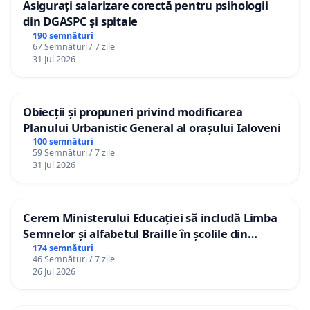
Asigurați salarizare corectă pentru psihologii
din DGASPC și spitale
190 semnături
67 Semnături / 7 zile
31 Jul 2026
Obiecții și propuneri privind modificarea
Planului Urbanistic General al orașului Ialoveni
100 semnături
59 Semnături / 7 zile
31 Jul 2026
Cerem Ministerului Educației să includă Limba
Semnelor și alfabetul Braille în școlile din
Republica Moldova!
174 semnături
46 Semnături / 7 zile
26 Jul 2026