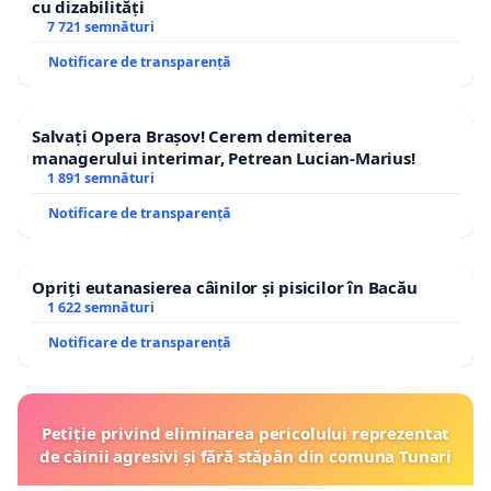
cu dizabilități
7 721 semnături
Notificare de transparență
Salvați Opera Brașov! Cerem demiterea
managerului interimar, Petrean Lucian-Marius!
1 891 semnături
Notificare de transparență
Opriți eutanasierea câinilor și pisicilor în Bacău
1 622 semnături
Notificare de transparență
Petiție privind eliminarea pericolului reprezentat
de câinii agresivi și fără stăpân din comuna Tunari