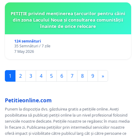
PETIȚIE privind menținerea țarcurilor pentru câini
din zona Lacului Noua și consultarea comunității
înainte de orice relocare
124 semnături
35 Semnături / 7 zile
7 May 2026
1
2
3
4
5
6
7
8
9
»
Petitieonline.com
Punem la dispoziția dvs. găzduirea gratis a petițiile online. Aveți
posibilitatea să publicați petiții online la un nivel profesional folosind
serviciile noastre dedicate. Petițiile noastre se regăsesc în mass media
în fiecare zi. Publicarea petițiilor prin intermediul serviciilor noastre
oferă impact și vizibilitate către publicul larg cât și către persoane ce