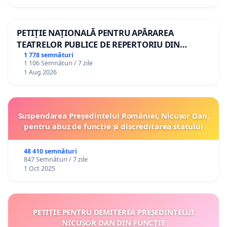
PETIȚIE NAȚIONALĂ PENTRU APĂRAREA
TEATRELOR PUBLICE DE REPERTORIU DIN
ROMÂNIA
1 778 semnături
1 106 Semnături / 7 zile
1 Aug 2026
Suspendarea Președintelui României, Nicușor Dan,
pentru abuz de funcție și discreditarea statului
48 410 semnături
847 Semnături / 7 zile
1 Oct 2025
PETIȚIE PENTRU DEMITEREA PREȘEDINTELUI
NICUȘOR DAN DIN FUNCȚIE