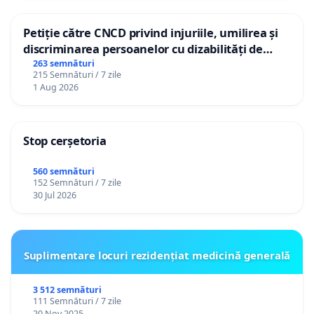
Petiție către CNCD privind injuriile, umilirea și
discriminarea persoanelor cu dizabilități de
către utilizatorul TikTok „Gorici”
263 semnături
215 Semnături / 7 zile
1 Aug 2026
Stop cerșetoria
560 semnături
152 Semnături / 7 zile
30 Jul 2026
Suplimentare locuri rezidențiat medicină generală
3 512 semnături
111 Semnături / 7 zile
20 Nov 2025