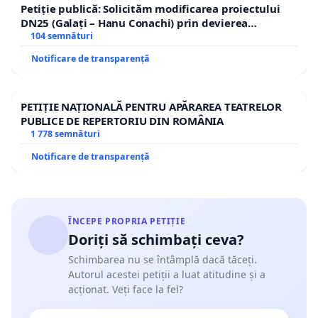
Petiție publică: Solicităm modificarea proiectului
DN25 (Galați – Hanu Conachi) prin devierea
traseului în afara localităților!
104 semnături
Notificare de transparență
PETIȚIE NAȚIONALĂ PENTRU APĂRAREA TEATRELOR
PUBLICE DE REPERTORIU DIN ROMÂNIA
1 778 semnături
Notificare de transparență
ÎNCEPE PROPRIA PETIȚIE
Doriți să schimbați ceva?
Schimbarea nu se întâmplă dacă tăceți.
Autorul acestei petiții a luat atitudine și a
acționat. Veți face la fel?