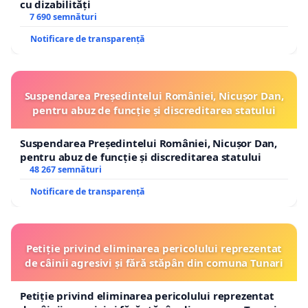
cu dizabilități
7 690 semnături
Notificare de transparență
Suspendarea Președintelui României, Nicușor Dan,
pentru abuz de funcție și discreditarea statului
Suspendarea Președintelui României, Nicușor Dan,
pentru abuz de funcție și discreditarea statului
48 267 semnături
Notificare de transparență
Petiție privind eliminarea pericolului reprezentat
de câinii agresivi și fără stăpân din comuna Tunari
Petiție privind eliminarea pericolului reprezentat