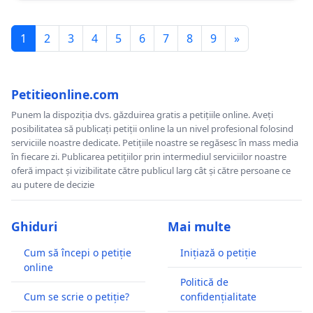
1
2
3
4
5
6
7
8
9
»
Petitieonline.com
Punem la dispoziția dvs. găzduirea gratis a petițiile online. Aveți
posibilitatea să publicați petiții online la un nivel profesional folosind
serviciile noastre dedicate. Petițiile noastre se regăsesc în mass media
în fiecare zi. Publicarea petițiilor prin intermediul serviciilor noastre
oferă impact și vizibilitate către publicul larg cât și către persoane ce
au putere de decizie
Ghiduri
Mai multe
Cum să începi o petiție
Inițiază o petiție
online
Politică de
Cum se scrie o petiție?
confidențialitate