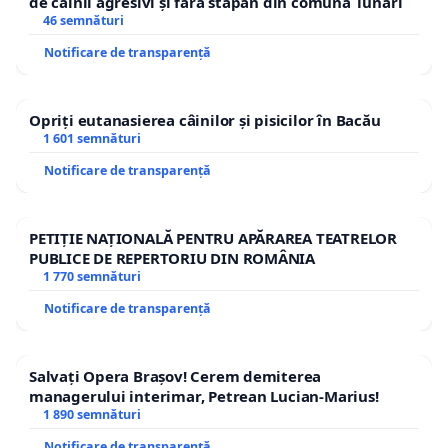
de câinii agresivi și fără stăpân din comuna Tunari
46 semnături
Notificare de transparență
Opriți eutanasierea câinilor și pisicilor în Bacău
1 601 semnături
Notificare de transparență
PETIȚIE NAȚIONALĂ PENTRU APĂRAREA TEATRELOR
PUBLICE DE REPERTORIU DIN ROMÂNIA
1 770 semnături
Notificare de transparență
Salvați Opera Brașov! Cerem demiterea
managerului interimar, Petrean Lucian-Marius!
1 890 semnături
Notificare de transparență