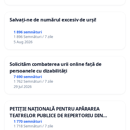
Salvați-ne de numărul excesiv de urși!
1 896 semnături
1 896 Semnături / 7 zile
5 Aug 2026
Solicităm combaterea urii online față de
persoanele cu dizabilități
7 690 semnături
1 762 Semnături / 7 zile
29 Jul 2026
PETIȚIE NAȚIONALĂ PENTRU APĂRAREA
TEATRELOR PUBLICE DE REPERTORIU DIN
ROMÂNIA
1 770 semnături
1 718 Semnături / 7 zile