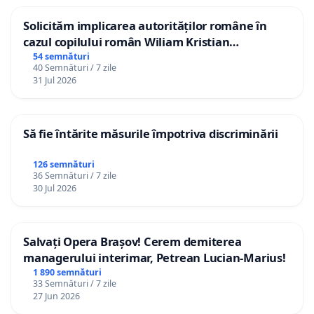
Solicităm implicarea autorităților române în
cazul copilului român Wiliam Kristian
Gheorghe, aflat în plasament în Danemarca de
54 semnături
40 Semnături / 7 zile
12 ani
31 Jul 2026
Să fie întărite măsurile împotriva discriminării
126 semnături
36 Semnături / 7 zile
30 Jul 2026
Salvați Opera Brașov! Cerem demiterea
managerului interimar, Petrean Lucian-Marius!
1 890 semnături
33 Semnături / 7 zile
27 Jun 2026