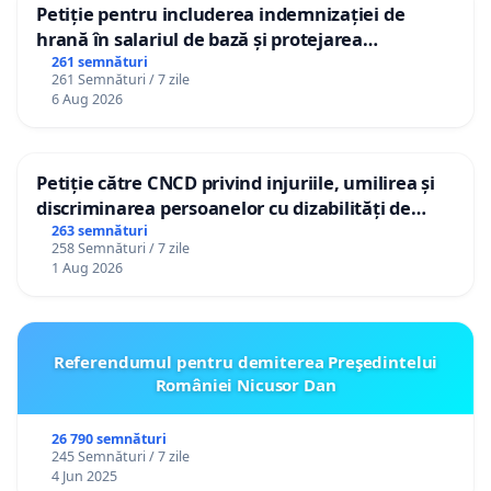
Petiție pentru includerea indemnizației de
hrană în salariul de bază și protejarea
gradațiilor de vechime pentru asistenții
261 semnături
261 Semnături / 7 zile
personali
6 Aug 2026
Petiție către CNCD privind injuriile, umilirea și
discriminarea persoanelor cu dizabilități de
către utilizatorul TikTok „Gorici”
263 semnături
258 Semnături / 7 zile
1 Aug 2026
Referendumul pentru demiterea Preşedintelui
României Nicusor Dan
26 790 semnături
245 Semnături / 7 zile
4 Jun 2025