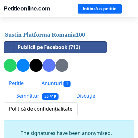
Petitieonline.com
Inițiază o petiție
Sustin Platforma Romania100
Publică pe Facebook (713)
Petitie
Anunțuri
1
Semnături
Discuție
55 419
Politică de confidențialitate
The signatures have been anonymized.