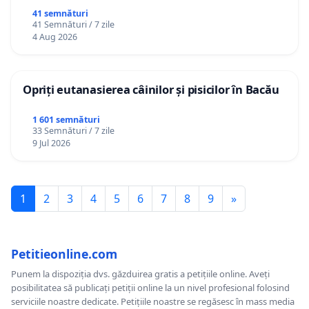
41 semnături
41 Semnături / 7 zile
4 Aug 2026
Opriți eutanasierea câinilor și pisicilor în Bacău
1 601 semnături
33 Semnături / 7 zile
9 Jul 2026
1
2
3
4
5
6
7
8
9
»
Petitieonline.com
Punem la dispoziția dvs. găzduirea gratis a petițiile online. Aveți
posibilitatea să publicați petiții online la un nivel profesional folosind
serviciile noastre dedicate. Petițiile noastre se regăsesc în mass media