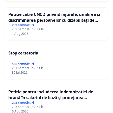
Petiție către CNCD privind injuriile, umilirea și
discriminarea persoanelor cu dizabilități de
către utilizatorul TikTok „Gorici”
259 semnături
259 Semnături / 7 zile
1 Aug 2026
Stop cerșetoria
556 semnături
251 Semnături / 7 zile
30 Jul 2026
Petiție pentru includerea indemnizației de
hrană în salariul de bază și protejarea
gradațiilor de vechime pentru asistenții
205 semnături
205 Semnături / 7 zile
personali
6 Aug 2026