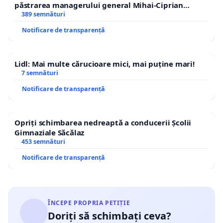
păstrarea managerului general Mihai-Ciprian
ROGOJAN
389 semnături
Notificare de transparență
Lidl: Mai multe cărucioare mici, mai puține mari!
7 semnături
Notificare de transparență
Opriți schimbarea nedreaptă a conducerii Școlii
Gimnaziale Săcălaz
453 semnături
Notificare de transparență
ÎNCEPE PROPRIA PETIȚIE
Doriți să schimbați ceva?