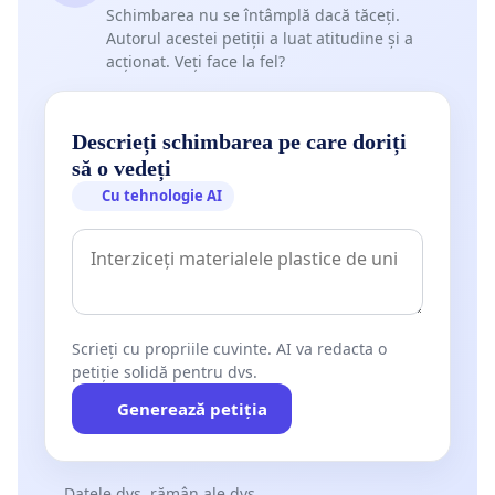
Schimbarea nu se întâmplă dacă tăceți.
Autorul acestei petiții a luat atitudine și a
acționat. Veți face la fel?
Descrieți schimbarea pe care doriți
să o vedeți
Cu tehnologie AI
Scrieți cu propriile cuvinte. AI va redacta o
petiție solidă pentru dvs.
Generează petiția
Datele dvs. rămân ale dvs.