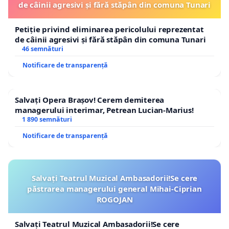
de câinii agresivi și fără stăpân din comuna Tunari
Petiție privind eliminarea pericolului reprezentat
de câinii agresivi și fără stăpân din comuna Tunari
46 semnături
Notificare de transparență
Salvați Opera Brașov! Cerem demiterea
managerului interimar, Petrean Lucian-Marius!
1 890 semnături
Notificare de transparență
Salvați Teatrul Muzical Ambasadorii!Se cere
păstrarea managerului general Mihai-Ciprian
ROGOJAN
Salvați Teatrul Muzical Ambasadorii!Se cere