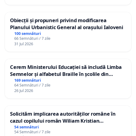
Obiecții și propuneri privind modificarea
Planului Urbanistic General al orașului Ialoveni
100 semnături
66 Semnături / 7 zile
31 Jul 2026
Cerem Ministerului Educației să includă Limba
Semnelor și alfabetul Braille în școlile din
Republica Moldova!
169 semnături
64 Semnături / 7 zile
26 Jul 2026
Solicităm implicarea autorităților române în
cazul copilului român Wiliam Kristian
Gheorghe, aflat în plasament în Danemarca de
54 semnături
54 Semnături / 7 zile
12 ani