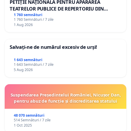
PETIȚIE NAȚIONALĂ PENTRU APĂRAREA
TEATRELOR PUBLICE DE REPERTORIU DIN
ROMÂNIA
1 760 semnături
1 760 Semnături / 7 zile
1 Aug 2026
Salvați-ne de numărul excesiv de urși!
1 643 semnături
1 643 Semnături / 7 zile
5 Aug 2026
Suspendarea Președintelui României, Nicușor Dan,
pentru abuz de funcție și discreditarea statului
48 070 semnături
514 Semnături / 7 zile
1 Oct 2025