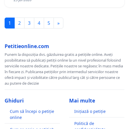
1
2
3
4
5
»
Petitieonline.com
Punem la dispoziția dvs. găzduirea gratis a petițiile online. Aveți
posibilitatea să publicați petiții online la un nivel profesional folosind
serviciile noastre dedicate. Petițiile noastre se regăsesc în mass media
în fiecare zi. Publicarea petițiilor prin intermediul serviciilor noastre
oferă impact și vizibilitate către publicul larg cât și către persoane ce
au putere de decizie
Ghiduri
Mai multe
Cum să începi o petiție
Inițiază o petiție
online
Politică de