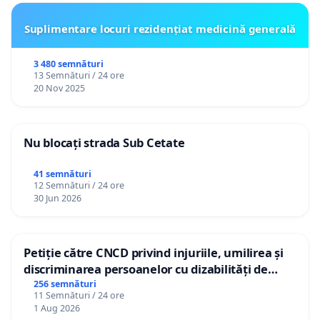
Suplimentare locuri rezidențiat medicină generală
3 480 semnături
13 Semnături / 24 ore
20 Nov 2025
Nu blocați strada Sub Cetate
41 semnături
12 Semnături / 24 ore
30 Jun 2026
Petiție către CNCD privind injuriile, umilirea și
discriminarea persoanelor cu dizabilități de
către utilizatorul TikTok „Gorici”
256 semnături
11 Semnături / 24 ore
1 Aug 2026