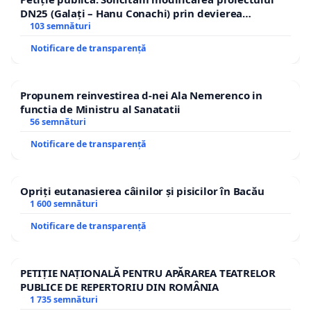
DN25 (Galați – Hanu Conachi) prin devierea
traseului în afara localităților!
103 semnături
Notificare de transparență
Propunem reinvestirea d-nei Ala Nemerenco in
functia de Ministru al Sanatatii
56 semnături
Notificare de transparență
Opriți eutanasierea câinilor și pisicilor în Bacău
1 600 semnături
Notificare de transparență
PETIȚIE NAȚIONALĂ PENTRU APĂRAREA TEATRELOR
PUBLICE DE REPERTORIU DIN ROMÂNIA
1 735 semnături