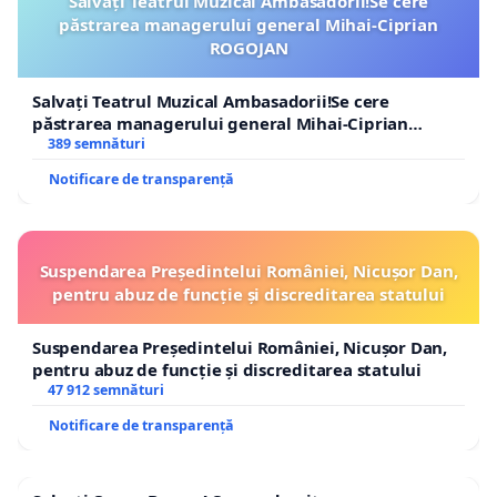
Salvați Teatrul Muzical Ambasadorii!Se cere
păstrarea managerului general Mihai-Ciprian
ROGOJAN
Salvați Teatrul Muzical Ambasadorii!Se cere
păstrarea managerului general Mihai-Ciprian
ROGOJAN
389 semnături
Notificare de transparență
Suspendarea Președintelui României, Nicușor Dan,
pentru abuz de funcție și discreditarea statului
Suspendarea Președintelui României, Nicușor Dan,
pentru abuz de funcție și discreditarea statului
47 912 semnături
Notificare de transparență