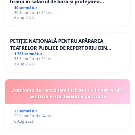
hrană în salariul de bază și protejarea
gradațiilor de vechime pentru asistenții
40 semnături
40 Semnături / 24 ore
personali
6 Aug 2026
PETIȚIE NAȚIONALĂ PENTRU APĂRAREA
TEATRELOR PUBLICE DE REPERTORIU DIN
ROMÂNIA
1 735 semnături
33 Semnături / 24 ore
1 Aug 2026
Instalarea de containere închise în Villaverde Alto
pentru a evita deșeurile pe stradă
23 semnături
23 Semnături / 24 ore
6 Aug 2026