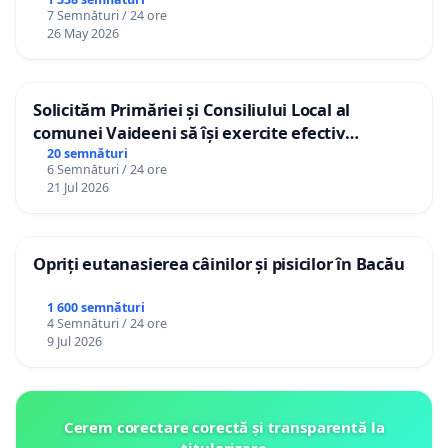
7 Semnături / 24 ore
26 May 2026
Solicităm Primăriei și Consiliului Local al
comunei Vaideeni să își exercite efectiv
atribuțiile legale și să reprezinte interesele
20 semnături
6 Semnături / 24 ore
cetățenilor în raport cu APAVIL S.A, operatorul
21 Jul 2026
serviciului de apă!
Opriți eutanasierea câinilor și pisicilor în Bacău
1 600 semnături
4 Semnături / 24 ore
9 Jul 2026
Cerem corectare corectă și transparentă la
titularizare